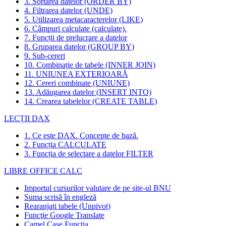
3. Sortarea datelor (ORDER BY)
4. Filtrarea datelor (UNDE)
5. Utilizarea metacaracterelor (LIKE)
6. Câmpuri calculate (calculate).
7. Funcții de prelucrare a datelor
8. Gruparea datelor (GROUP BY)
9. Sub-cereri
10. Combinație de tabele (INNER JOIN)
11. UNIUNEA EXTERIOARĂ
12. Cereri combinate (UNIUNE)
13. Adăugarea datelor (INSERT INTO)
14. Crearea tabelelor (CREATE TABLE)
LECȚII DAX
1. Ce este DAX. Concepte de bază.
2. Funcția CALCULATE
3. Funcția de selectare a datelor FILTER
LIBRE OFFICE CALC
Importul cursurilor valutare de pe site-ul BNU
Suma scrisă în engleză
Rearanjați tabele (Unpivot)
Funcţie
Google Translate
Camel Case Funcția