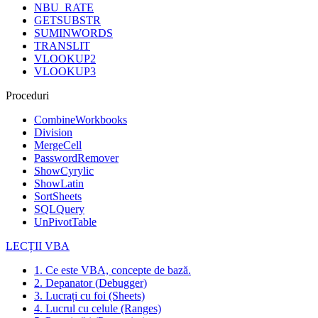
NBU_RATE
GETSUBSTR
SUMINWORDS
TRANSLIT
VLOOKUP2
VLOOKUP3
Proceduri
CombineWorkbooks
Division
MergeCell
PasswordRemover
ShowCyrylic
ShowLatin
SortSheets
SQLQuery
UnPivotTable
LECȚII VBA
1. Ce este VBA, concepte de bază.
2. Depanator (Debugger)
3. Lucrați cu foi (Sheets)
4. Lucrul cu celule (Ranges)