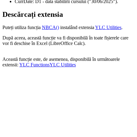
CurrDate:
D1
- data stabilirii cursului
("30/06/2025")
.
Descărcați extensia
Puteți utiliza funcția
NBCA()
instalând extensia
YLC Utilities
.
După aceea, această funcție va fi disponibilă în toate fișierele care
vor fi deschise în Excel (LibreOffice Calc).
Această funcție este, de asemenea, disponibilă în următoarele
extensii:
YLC Functions
YLC Utilities