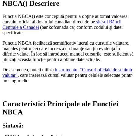
NBCA() Descriere
Funcția NBCA() este concepută pentru a obține automat valoarea
cursului oficial al dolarului canadian direct de pe
site-ul Băncii
Centrale a Canadei
(bankofcanada.ca) conform codului și datei
specificate.
Funcția NBCA facilitează semnificativ lucrul cu cursurile valutare,
mai ales pentru cei care lucrează cu finanțe sau țin evidența în
diferite valute. În loc să introduceți manual cursurile, este suficient să
utilizați această funcție pentru a obține date actuale.
De asemenea, puteți utiliza
instrumentul "Cursuri oficiale de schimb
valutar"
, care inserează cursul valutar pentru celulele selectate printr-
un singur clic.
Caracteristici Principale ale Funcției
NBCA
Sintaxă: