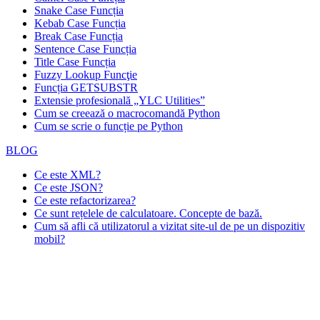
Snake Case Funcția
Kebab Case Funcția
Break Case Funcția
Sentence Case Funcția
Title Case Funcția
Fuzzy Lookup
Funcţie
Funcția GETSUBSTR
Extensie profesională „YLC Utilities”
Cum se creează o macrocomandă Python
Cum se scrie o funcție pe Python
BLOG
Ce este XML?
Ce este JSON?
Ce este refactorizarea?
Ce sunt rețelele de calculatoare. Concepte de bază.
Cum să afli că utilizatorul a vizitat site-ul de pe un dispozitiv
mobil?