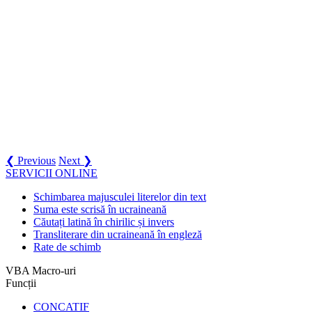
❮ Previous
Next ❯
SERVICII ONLINE
Schimbarea majusculei literelor din text
Suma este scrisă în ucraineană
Căutați latină în chirilic și invers
Transliterare din ucraineană în engleză
Rate de schimb
VBA Macro-uri
Funcții
CONCATIF