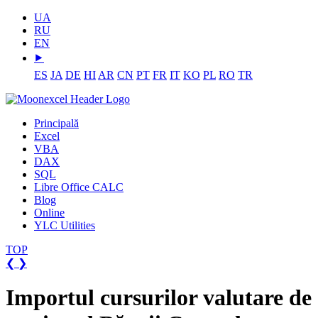
UA
RU
EN
⯈
ES
JA
DE
HI
AR
CN
PT
FR
IT
KO
PL
RO
TR
Principală
Excel
VBA
DAX
SQL
Libre Office CALC
Blog
Online
YLC Utilities
TOP
❮
❯
Importul cursurilor valutare de