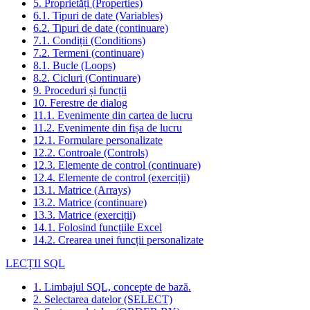
5. Proprietăți (Properties)
6.1. Tipuri de date (Variables)
6.2. Tipuri de date (continuare)
7.1. Condiții (Conditions)
7.2. Termeni (continuare)
8.1. Bucle (Loops)
8.2. Cicluri (Continuare)
9. Proceduri și funcții
10. Ferestre de dialog
11.1. Evenimente din cartea de lucru
11.2. Evenimente din fișa de lucru
12.1. Formulare personalizate
12.2. Controale (Controls)
12.3. Elemente de control (continuare)
12.4. Elemente de control (exerciții)
13.1. Matrice (Arrays)
13.2. Matrice (continuare)
13.3. Matrice (exerciții)
14.1. Folosind funcțiile Excel
14.2. Crearea unei funcții personalizate
LECȚII SQL
1. Limbajul SQL, concepte de bază.
2. Selectarea datelor (SELECT)