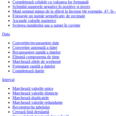
Completează celulele cu valoarea lor formatată
Schimbă numerele negative în pozitive și invers
Mută semnul minus de la sfârșit la început (de exemplu, 47- în 
Folosește un număr semnificativ de zecimale
Ascunde valorile numerice
Scrierea numărului sau a sumei în cuvinte
Data
Convertire/recunoaștere date
Convertire automată a datei
Recunoaștere rapidă a datelor
Elimină componenta de timp
Marchează zilele de weekend
Formatare rapidă a datelor
Completează datele
Interval
Marchează valorile unice
Marchează valorile distincte
Marchează duplicatele
Marchează valorile redundante
Reconstrucția tabelului
Creează listă derulantă