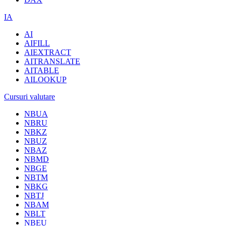
IA
AI
AIFILL
AIEXTRACT
AITRANSLATE
AITABLE
AILOOKUP
Cursuri valutare
NBUA
NBRU
NBKZ
NBUZ
NBAZ
NBMD
NBGE
NBTM
NBKG
NBTJ
NBAM
NBLT
NBEU