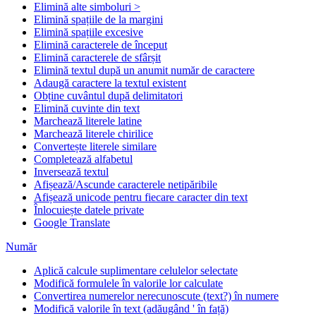
Elimină alte simboluri >
Elimină spațiile de la margini
Elimină spațiile excesive
Elimină caracterele de început
Elimină caracterele de sfârșit
Elimină textul după un anumit număr de caractere
Adaugă caractere la textul existent
Obține cuvântul după delimitatori
Elimină cuvinte din text
Marchează literele latine
Marchează literele chirilice
Convertește literele similare
Completează alfabetul
Inversează textul
Afișează/Ascunde caracterele netipăribile
Afișează unicode pentru fiecare caracter din text
Înlocuiește datele private
Google Translate
Număr
Aplică calcule suplimentare celulelor selectate
Modifică formulele în valorile lor calculate
Convertirea numerelor nerecunoscute (text?) în numere
Modifică valorile în text (adăugând ' în față)