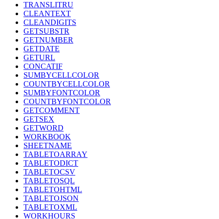
TRANSLITRU
CLEANTEXT
CLEANDIGITS
GETSUBSTR
GETNUMBER
GETDATE
GETURL
CONCATIF
SUMBYCELLCOLOR
COUNTBYCELLCOLOR
SUMBYFONTCOLOR
COUNTBYFONTCOLOR
GETCOMMENT
GETSEX
GETWORD
WORKBOOK
SHEETNAME
TABLETOARRAY
TABLETODICT
TABLETOCSV
TABLETOSQL
TABLETOHTML
TABLETOJSON
TABLETOXML
WORKHOURS