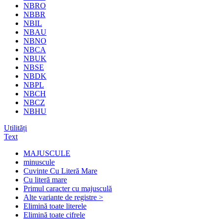
NBRO
NBBR
NBIL
NBAU
NBNO
NBCA
NBUK
NBSE
NBDK
NBPL
NBCH
NBCZ
NBHU
Utilități
Text
MAJUSCULE
minuscule
Cuvinte Cu Literă Mare
Cu literă mare
Primul caracter cu majusculă
Alte variante de registre >
Elimină toate literele
Elimină toate cifrele