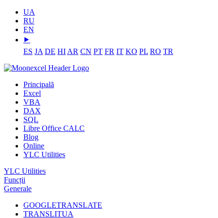
UA
RU
EN
⯈
ES
JA
DE
HI
AR
CN
PT
FR
IT
KO
PL
RO
TR
Principală
Excel
VBA
DAX
SQL
Libre Office CALC
Blog
Online
YLC Utilities
YLC Utilities
Funcții
Generale
GOOGLETRANSLATE
TRANSLITUA