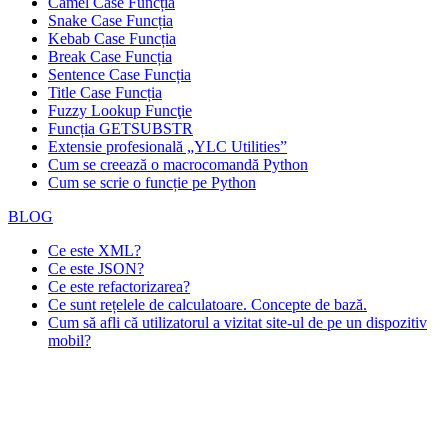
Camel Case Funcția
Snake Case Funcția
Kebab Case Funcția
Break Case Funcția
Sentence Case Funcția
Title Case Funcția
Fuzzy Lookup
Funcţie
Funcția GETSUBSTR
Extensie profesională „YLC Utilities”
Cum se creează o macrocomandă Python
Cum se scrie o funcție pe Python
BLOG
Ce este XML?
Ce este JSON?
Ce este refactorizarea?
Ce sunt rețelele de calculatoare. Concepte de bază.
Cum să afli că utilizatorul a vizitat site-ul de pe un dispozitiv
mobil?