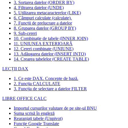
3. Sortarea datelor (ORDER BY)
4. Filtrarea datelor (UNDE)
5. Utilizarea metacaracterelor (LIKE)
6. Câmpuri calculate (calculate).
7. Funcții de prelucrare a datelor
8. Gruparea datelor (GROUP BY)
9. Sub-cereri
10. Combinație de tabele (INNER JOIN)
11. UNIUNEA EXTERIOARĂ
12. Cereri combinate (UNIUNE)
13. Adăugarea datelor (INSERT INTO)
14. Crearea tabelelor (CREATE TABLE)
LECȚII DAX
1. Ce este DAX. Concepte de bază.
2. Funcția CALCULATE
3. Funcția de selectare a datelor FILTER
LIBRE OFFICE CALC
Importul cursurilor valutare de pe site-ul BNU
Suma scrisă în engleză
Rearanjați tabele (Unpivot)
Funcţie
Google Translate