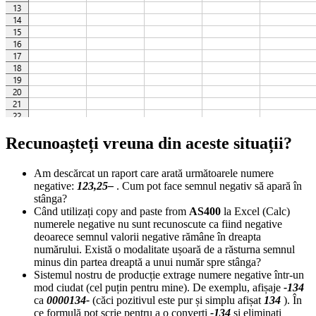
Recunoașteți vreuna din aceste situații?
Am descărcat un raport care arată următoarele numere
negative:
123,25–
. Cum pot face semnul negativ să apară în
stânga?
Când utilizați copy and paste from
AS400
la Excel (Calc)
numerele negative nu sunt recunoscute ca fiind negative
deoarece semnul valorii negative rămâne în dreapta
numărului. Există o modalitate ușoară de a răsturna semnul
minus din partea dreaptă a unui număr spre stânga?
Sistemul nostru de producție extrage numere negative într-un
mod ciudat (cel puțin pentru mine). De exemplu, afișaje
-134
ca
0000134-
(căci pozitivul este pur și simplu afișat
134
). În
ce formulă pot scrie pentru a o converti
-134
și eliminați