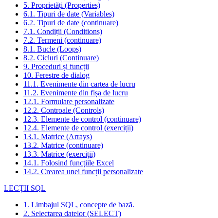
5. Proprietăți (Properties)
6.1. Tipuri de date (Variables)
6.2. Tipuri de date (continuare)
7.1. Condiții (Conditions)
7.2. Termeni (continuare)
8.1. Bucle (Loops)
8.2. Cicluri (Continuare)
9. Proceduri și funcții
10. Ferestre de dialog
11.1. Evenimente din cartea de lucru
11.2. Evenimente din fișa de lucru
12.1. Formulare personalizate
12.2. Controale (Controls)
12.3. Elemente de control (continuare)
12.4. Elemente de control (exerciții)
13.1. Matrice (Arrays)
13.2. Matrice (continuare)
13.3. Matrice (exerciții)
14.1. Folosind funcțiile Excel
14.2. Crearea unei funcții personalizate
LECȚII SQL
1. Limbajul SQL, concepte de bază.
2. Selectarea datelor (SELECT)