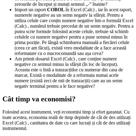
zerourile de început și mutați semnul „-” înainte?
Import un raport
COBOL
în Excel (Calc) , iar în acest raport,
numerele negative au un semn negativ la sfârșit. Pentru a
utiliza celule care conțin numere negative într-o formulă Excel
(Calc) , numărul trebuie precedat de un semn negativ. Pentru a
putea scrie formule folosind aceste celule, trebuie să schimb
celulele cu numere negative pentru a pune semnul minus în
prima poziție. Pe lângă schimbarea manuală a fiecărei celule
(ceea ce am făcut), există vreo modalitate de a face această
reformatare cu o macrocomandă sau așa ceva?
Am primit dosarul Excel (Calc) , care conține numere
negative cu semnul minus la sfârșit (în loc de început).
Aceasta este o listă a tranzacțiilor cu numerar din casa de
marcat. Există o modalitate de a reformata numai acele
numere (există zeci de mii de tranzacții) care au un semn
negativ terminal pentru a le face negative?
Cât timp va economisi?
Folosind acest instrument, veți economisi timp și efort garantat. Cu
toate acestea, economia reală de timp depinde de cât de des utilizați
Excel (Calc) , cantitatea de date cu care lucrați și cât de des utilizați
instrumentul.