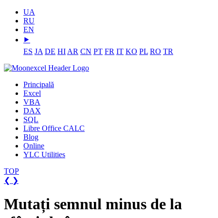
UA
RU
EN
⯈
ES
JA
DE
HI
AR
CN
PT
FR
IT
KO
PL
RO
TR
Principală
Excel
VBA
DAX
SQL
Libre Office CALC
Blog
Online
YLC Utilities
TOP
❮
❯
Mutați semnul minus de la