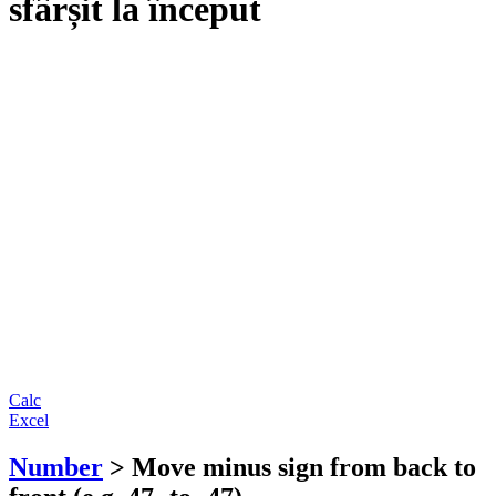
sfârșit la început
Calc
Excel
Number
> Move minus sign from back to