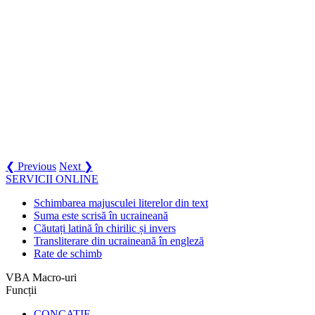
❮ Previous
Next ❯
SERVICII ONLINE
Schimbarea majusculei literelor din text
Suma este scrisă în ucraineană
Căutați latină în chirilic și invers
Transliterare din ucraineană în engleză
Rate de schimb
VBA Macro-uri
Funcții
CONCATIF