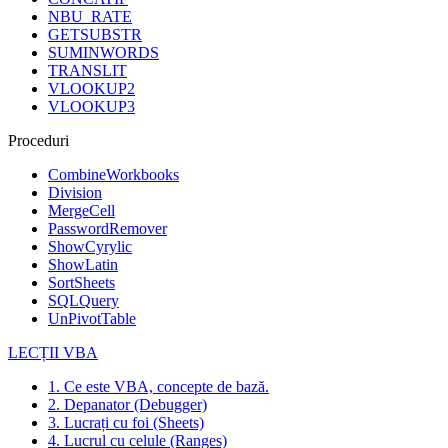
NBU_RATE
GETSUBSTR
SUMINWORDS
TRANSLIT
VLOOKUP2
VLOOKUP3
Proceduri
CombineWorkbooks
Division
MergeCell
PasswordRemover
ShowCyrylic
ShowLatin
SortSheets
SQLQuery
UnPivotTable
LECȚII VBA
1. Ce este VBA, concepte de bază.
2. Depanator (Debugger)
3. Lucrați cu foi (Sheets)
4. Lucrul cu celule (Ranges)