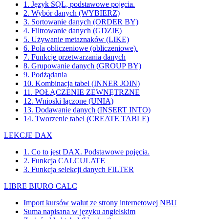
1. Język SQL, podstawowe pojęcia.
2. Wybór danych (WYBIERZ)
3. Sortowanie danych (ORDER BY)
4. Filtrowanie danych (GDZIE)
5. Używanie metaznaków (LIKE)
6. Pola obliczeniowe (obliczeniowe).
7. Funkcje przetwarzania danych
8. Grupowanie danych (GROUP BY)
9. Podżądania
10. Kombinacja tabel (INNER JOIN)
11. POŁĄCZENIE ZEWNĘTRZNE
12. Wnioski łączone (UNIA)
13. Dodawanie danych (INSERT INTO)
14. Tworzenie tabel (CREATE TABLE)
LEKCJE DAX
1. Co to jest DAX. Podstawowe pojęcia.
2. Funkcja CALCULATE
3. Funkcja selekcji danych FILTER
LIBRE BIURO CALC
Import kursów walut ze strony internetowej NBU
Suma napisana w języku angielskim