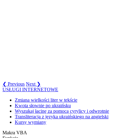
❮ Previous
Next ❯
USŁUGI INTERNETOWE
Zmiana wielkości liter w tekście
Kwota słownie po ukraińsku
Wyszukaj łacinę za pomocą cyrylicy i odwrotnie
Transliteracja z języka ukraińskiego na angielski
Kursy wymiany
Makra VBA