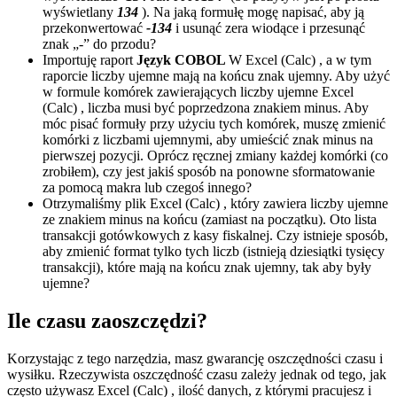
wyświetlany
134
). Na jaką formułę mogę napisać, aby ją
przekonwertować
-134
i usunąć zera wiodące i przesunąć
znak „-” do przodu?
Importuję raport
Język COBOL
W Excel (Calc) , a w tym
raporcie liczby ujemne mają na końcu znak ujemny. Aby użyć
w formule komórek zawierających liczby ujemne Excel
(Calc) , liczba musi być poprzedzona znakiem minus. Aby
móc pisać formuły przy użyciu tych komórek, muszę zmienić
komórki z liczbami ujemnymi, aby umieścić znak minus na
pierwszej pozycji. Oprócz ręcznej zmiany każdej komórki (co
zrobiłem), czy jest jakiś sposób na ponowne sformatowanie
za pomocą makra lub czegoś innego?
Otrzymaliśmy plik Excel (Calc) , który zawiera liczby ujemne
ze znakiem minus na końcu (zamiast na początku). Oto lista
transakcji gotówkowych z kasy fiskalnej. Czy istnieje sposób,
aby zmienić format tylko tych liczb (istnieją dziesiątki tysięcy
transakcji), które mają na końcu znak ujemny, tak aby były
ujemne?
Ile czasu zaoszczędzi?
Korzystając z tego narzędzia, masz gwarancję oszczędności czasu i
wysiłku. Rzeczywista oszczędność czasu zależy jednak od tego, jak
często używasz Excel (Calc) , ilość danych, z którymi pracujesz i