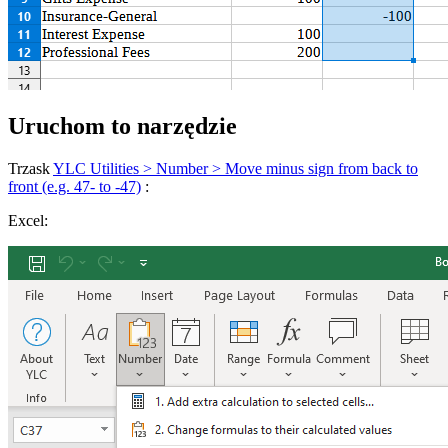
Uruchom to narzędzie
Trzask
YLC Utilities > Number > Move minus sign from back to
front (e.g. 47- to -47)
:
Excel: