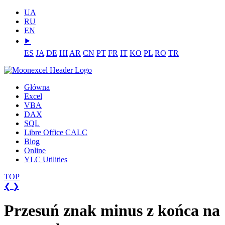
UA
RU
EN
⯈
ES
JA
DE
HI
AR
CN
PT
FR
IT
KO
PL
RO
TR
Główna
Excel
VBA
DAX
SQL
Libre Office CALC
Blog
Online
YLC Utilities
TOP
❮
❯
Przesuń znak minus z końca na