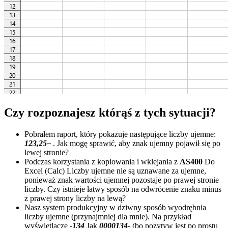
Czy rozpoznajesz którąś z tych sytuacji?
Pobrałem raport, który pokazuje następujące liczby ujemne:
123,25–
. Jak mogę sprawić, aby znak ujemny pojawił się po
lewej stronie?
Podczas korzystania z kopiowania i wklejania z
AS400
Do
Excel (Calc) Liczby ujemne nie są uznawane za ujemne,
ponieważ znak wartości ujemnej pozostaje po prawej stronie
liczby. Czy istnieje łatwy sposób na odwrócenie znaku minus
z prawej strony liczby na lewą?
Nasz system produkcyjny w dziwny sposób wyodrębnia
liczby ujemne (przynajmniej dla mnie). Na przykład
wyświetlacze
-134
Jak
0000134-
(bo pozytyw jest po prostu