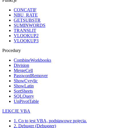
Funkcje
CONCATIF
NBU_RATE
GETSUBSTR
SUMINWORDS
TRANSLIT
VLOOKUP2
VLOOKUP3
Procedury
CombineWorkbooks
Division
MergeCell
PasswordRemover
ShowCyrylic
ShowLatin
SortSheets
SQLQuery
UnPivotTable
LEKCJE VBA
1. Co to jest VBA, podstawowe pojęcia.
2. Debuger (Debugger)