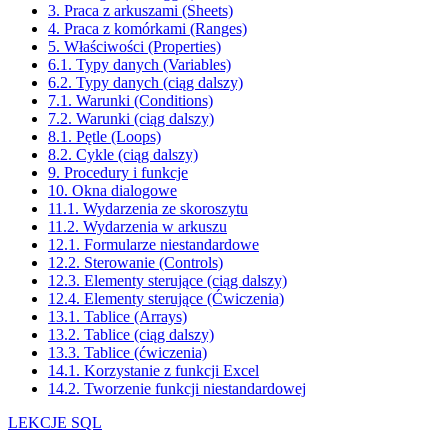
3. Praca z arkuszami (Sheets)
4. Praca z komórkami (Ranges)
5. Właściwości (Properties)
6.1. Typy danych (Variables)
6.2. Typy danych (ciąg dalszy)
7.1. Warunki (Conditions)
7.2. Warunki (ciąg dalszy)
8.1. Pętle (Loops)
8.2. Cykle (ciąg dalszy)
9. Procedury i funkcje
10. Okna dialogowe
11.1. Wydarzenia ze skoroszytu
11.2. Wydarzenia w arkuszu
12.1. Formularze niestandardowe
12.2. Sterowanie (Controls)
12.3. Elementy sterujące (ciąg dalszy)
12.4. Elementy sterujące (Ćwiczenia)
13.1. Tablice (Arrays)
13.2. Tablice (ciąg dalszy)
13.3. Tablice (ćwiczenia)
14.1. Korzystanie z funkcji Excel
14.2. Tworzenie funkcji niestandardowej
LEKCJE SQL