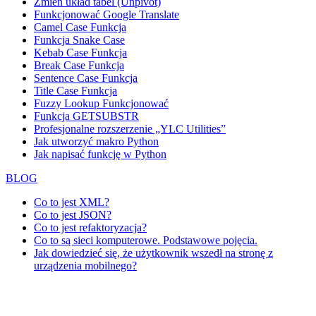
Zmień układ tabel (Unpivot)
Funkcjonować
Google Translate
Camel Case Funkcja
Funkcja Snake Case
Kebab Case Funkcja
Break Case Funkcja
Sentence Case Funkcja
Title Case Funkcja
Fuzzy Lookup
Funkcjonować
Funkcja GETSUBSTR
Profesjonalne rozszerzenie „YLC Utilities”
Jak utworzyć makro Python
Jak napisać funkcję w Python
BLOG
Co to jest XML?
Co to jest JSON?
Co to jest refaktoryzacja?
Co to są sieci komputerowe. Podstawowe pojęcia.
Jak dowiedzieć się, że użytkownik wszedł na stronę z
urządzenia mobilnego?