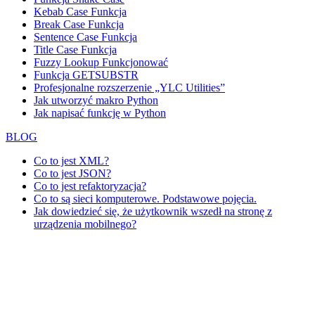
Kebab Case Funkcja
Break Case Funkcja
Sentence Case Funkcja
Title Case Funkcja
Fuzzy Lookup
Funkcjonować
Funkcja GETSUBSTR
Profesjonalne rozszerzenie „YLC Utilities”
Jak utworzyć makro Python
Jak napisać funkcję w Python
BLOG
Co to jest XML?
Co to jest JSON?
Co to jest refaktoryzacja?
Co to są sieci komputerowe. Podstawowe pojęcia.
Jak dowiedzieć się, że użytkownik wszedł na stronę z
urządzenia mobilnego?