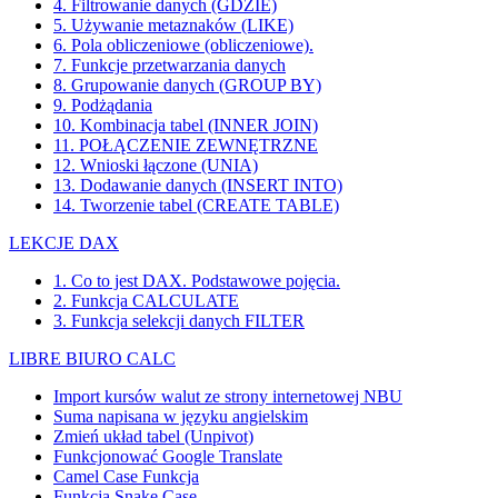
4. Filtrowanie danych (GDZIE)
5. Używanie metaznaków (LIKE)
6. Pola obliczeniowe (obliczeniowe).
7. Funkcje przetwarzania danych
8. Grupowanie danych (GROUP BY)
9. Podżądania
10. Kombinacja tabel (INNER JOIN)
11. POŁĄCZENIE ZEWNĘTRZNE
12. Wnioski łączone (UNIA)
13. Dodawanie danych (INSERT INTO)
14. Tworzenie tabel (CREATE TABLE)
LEKCJE DAX
1. Co to jest DAX. Podstawowe pojęcia.
2. Funkcja CALCULATE
3. Funkcja selekcji danych FILTER
LIBRE BIURO CALC
Import kursów walut ze strony internetowej NBU
Suma napisana w języku angielskim
Zmień układ tabel (Unpivot)
Funkcjonować
Google Translate
Camel Case Funkcja
Funkcja Snake Case