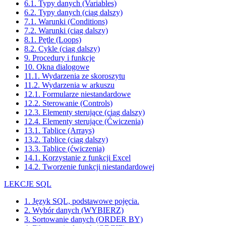
6.1. Typy danych (Variables)
6.2. Typy danych (ciąg dalszy)
7.1. Warunki (Conditions)
7.2. Warunki (ciąg dalszy)
8.1. Pętle (Loops)
8.2. Cykle (ciąg dalszy)
9. Procedury i funkcje
10. Okna dialogowe
11.1. Wydarzenia ze skoroszytu
11.2. Wydarzenia w arkuszu
12.1. Formularze niestandardowe
12.2. Sterowanie (Controls)
12.3. Elementy sterujące (ciąg dalszy)
12.4. Elementy sterujące (Ćwiczenia)
13.1. Tablice (Arrays)
13.2. Tablice (ciąg dalszy)
13.3. Tablice (ćwiczenia)
14.1. Korzystanie z funkcji Excel
14.2. Tworzenie funkcji niestandardowej
LEKCJE SQL
1. Język SQL, podstawowe pojęcia.
2. Wybór danych (WYBIERZ)
3. Sortowanie danych (ORDER BY)