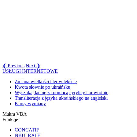
❮ Previous
Next ❯
USŁUGI INTERNETOWE
Zmiana wielkości liter w tekście
Kwota słownie po ukraińsku
Wyszukaj łacinę za pomocą cyrylicy i odwrotnie
Transliteracja z języka ukraińskiego na angielski
Kursy wymiany
Makra VBA
Funkcje
CONCATIF
NBU_RATE