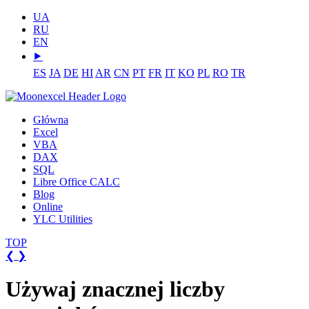
UA
RU
EN
⯈
ES
JA
DE
HI
AR
CN
PT
FR
IT
KO
PL
RO
TR
Główna
Excel
VBA
DAX
SQL
Libre Office CALC
Blog
Online
YLC Utilities
TOP
❮
❯
Używaj znacznej liczby