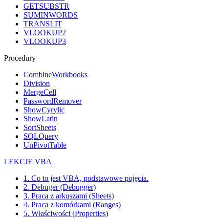
GETSUBSTR
SUMINWORDS
TRANSLIT
VLOOKUP2
VLOOKUP3
Procedury
CombineWorkbooks
Division
MergeCell
PasswordRemover
ShowCyrylic
ShowLatin
SortSheets
SQLQuery
UnPivotTable
LEKCJE VBA
1. Co to jest VBA, podstawowe pojęcia.
2. Debuger (Debugger)
3. Praca z arkuszami (Sheets)
4. Praca z komórkami (Ranges)
5. Właściwości (Properties)