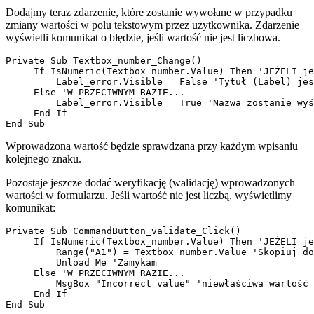
Dodajmy teraz zdarzenie, które zostanie wywołane w przypadku
zmiany wartości w polu tekstowym przez użytkownika. Zdarzenie
wyświetli komunikat o błędzie, jeśli wartość nie jest liczbowa.
Private Sub Textbox_number_Change()

     If IsNumeric(Textbox_number.Value) Then 'JEŻELI je
         Label_error.Visible = False 'Tytuł (Label) jes
     Else 'W PRZECIWNYM RAZIE...

         Label_error.Visible = True 'Nazwa zostanie wyś
     End If

Wprowadzona wartość będzie sprawdzana przy każdym wpisaniu
kolejnego znaku.
Pozostaje jeszcze dodać weryfikację (walidację) wprowadzonych
wartości w formularzu. Jeśli wartość nie jest liczbą, wyświetlimy
komunikat:
Private Sub CommandButton_validate_Click()

     If IsNumeric(Textbox_number.Value) Then 'JEŻELI je
         Range("A1") = Textbox_number.Value 'Skopiuj do
         Unload Me 'Zamykam

     Else 'W PRZECIWNYM RAZIE...

         MsgBox "Incorrect value" 'niewłaściwa wartość

     End If
