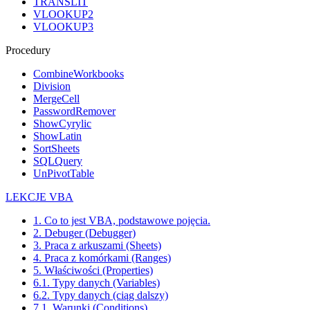
TRANSLIT
VLOOKUP2
VLOOKUP3
Procedury
CombineWorkbooks
Division
MergeCell
PasswordRemover
ShowCyrylic
ShowLatin
SortSheets
SQLQuery
UnPivotTable
LEKCJE VBA
1. Co to jest VBA, podstawowe pojęcia.
2. Debuger (Debugger)
3. Praca z arkuszami (Sheets)
4. Praca z komórkami (Ranges)
5. Właściwości (Properties)
6.1. Typy danych (Variables)
6.2. Typy danych (ciąg dalszy)
7.1. Warunki (Conditions)