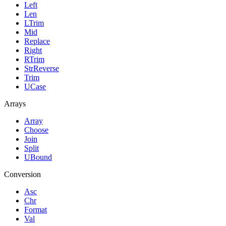
Left
Len
LTrim
Mid
Replace
Right
RTrim
StrReverse
Trim
UCase
Arrays
Array
Choose
Join
Split
UBound
Conversion
Asc
Chr
Format
Val