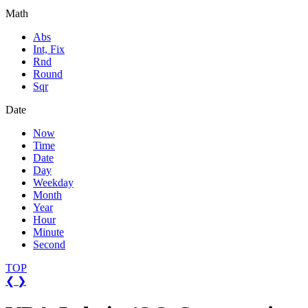
Math
Abs
Int, Fix
Rnd
Round
Sqr
Date
Now
Time
Date
Day
Weekday
Month
Year
Hour
Minute
Second
TOP
❮
❯