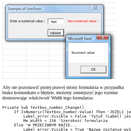
Aby nie pozostawić pustej prawej strony formularza w przypadku
braku komunikatu o błędzie, możemy zmniejszyć jego rozmiar
dostosowując właściwość Width tego formularza:
Private Sub Textbox_number_Change()

     If IsNumeric(Textbox_number.Value) Then 'JEŻELI je
         Label_error.Visible = False 'Tytuł (Label) jes
         Me.Width = 156 'Szerokość formularza

     Else 'W PRZECIWNYM RAZIE...

         Label_error.Visible = True 'Nazwa zostanie wyś