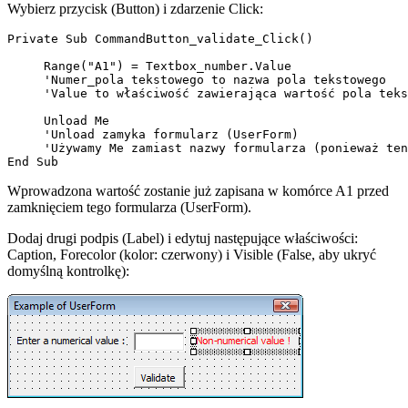
Wybierz przycisk (Button) i zdarzenie Click:
Private Sub CommandButton_validate_Click()

     Range("A1") = Textbox_number.Value

     'Numer_pola tekstowego to nazwa pola tekstowego

     'Value to właściwość zawierająca wartość pola teks
     Unload Me

     'Unload zamyka formularz (UserForm)

     'Używamy Me zamiast nazwy formularza (ponieważ ten
Wprowadzona wartość zostanie już zapisana w komórce A1 przed
zamknięciem tego formularza (UserForm).
Dodaj drugi podpis (Label) i edytuj następujące właściwości:
Caption, Forecolor (kolor: czerwony) i Visible (False, aby ukryć
domyślną kontrolkę):