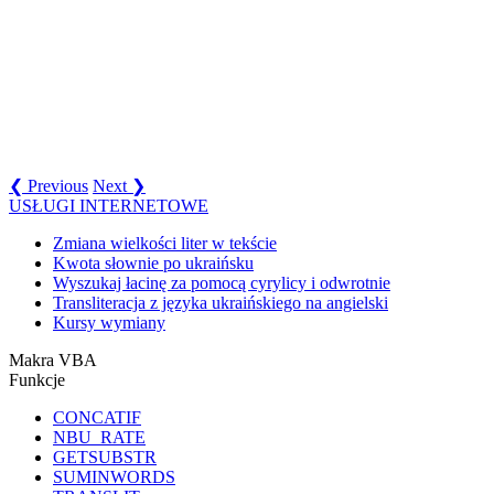
❮ Previous
Next ❯
USŁUGI INTERNETOWE
Zmiana wielkości liter w tekście
Kwota słownie po ukraińsku
Wyszukaj łacinę za pomocą cyrylicy i odwrotnie
Transliteracja z języka ukraińskiego na angielski
Kursy wymiany
Makra VBA
Funkcje
CONCATIF
NBU_RATE
GETSUBSTR
SUMINWORDS