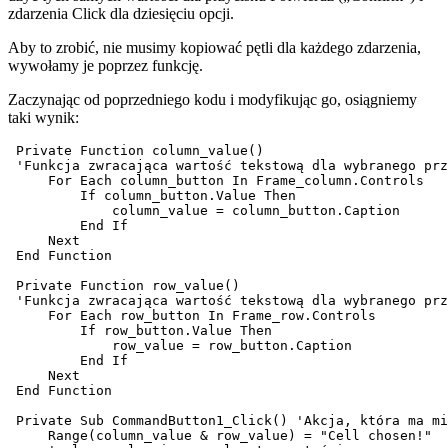
zdarzenia Click dla dziesięciu opcji.
Aby to zrobić, nie musimy kopiować pętli dla każdego zdarzenia,
wywołamy je poprzez funkcję.
Zaczynając od poprzedniego kodu i modyfikując go, osiągniemy
taki wynik:
 Private Function column_value()

 'Funkcja zwracająca wartość tekstową dla wybranego prz
     For Each column_button In Frame_column.Controls

         If column_button.Value Then

             column_value = column_button.Caption

         End If

     Next

 End Function

 Private Function row_value()

 'Funkcja zwracająca wartość tekstową dla wybranego prz
     For Each row_button In Frame_row.Controls

         If row_button.Value Then

             row_value = row_button.Caption

         End If

     Next

 End Function

 Private Sub CommandButton1_Click() 'Akcja, która ma mi
     Range(column_value & row_value) = "Cell chosen!"  