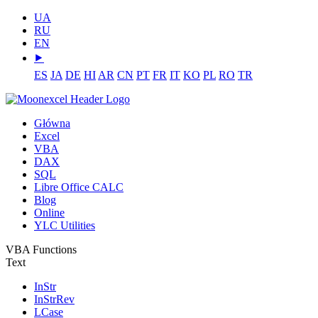
UA
RU
EN
⯈
ES
JA
DE
HI
AR
CN
PT
FR
IT
KO
PL
RO
TR
Główna
Excel
VBA
DAX
SQL
Libre Office CALC
Blog
Online
YLC Utilities
VBA Functions
Text
InStr
InStrRev
LCase