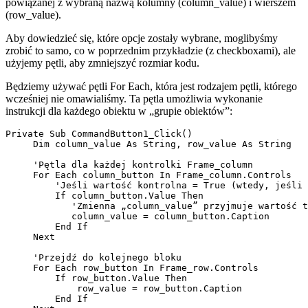
powiązanej z wybraną nazwą kolumny (column_value) i wierszem
(row_value).
Aby dowiedzieć się, które opcje zostały wybrane, moglibyśmy
zrobić to samo, co w poprzednim przykładzie (z checkboxami), ale
użyjemy pętli, aby zmniejszyć rozmiar kodu.
Będziemy używać pętli For Each, która jest rodzajem pętli, którego
wcześniej nie omawialiśmy. Ta pętla umożliwia wykonanie
instrukcji dla każdego obiektu w „grupie obiektów”:
Private Sub CommandButton1_Click()

     Dim column_value As String, row_value As String

     'Pętla dla każdej kontrolki Frame_column

     For Each column_button In Frame_column.Controls

         'Jeśli wartość kontrolna = True (wtedy, jeśli 
         If column_button.Value Then

            'Zmienna „column_value” przyjmuje wartość t
            column_value = column_button.Caption

         End If

     Next

     'Przejdź do kolejnego bloku

     For Each row_button In Frame_row.Controls

         If row_button.Value Then

             row_value = row_button.Caption

         End If
