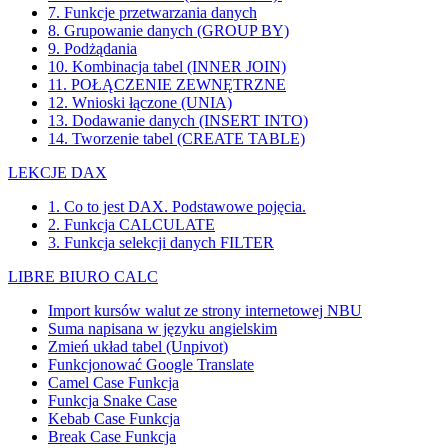
7. Funkcje przetwarzania danych
8. Grupowanie danych (GROUP BY)
9. Podżądania
10. Kombinacja tabel (INNER JOIN)
11. POŁĄCZENIE ZEWNĘTRZNE
12. Wnioski łączone (UNIA)
13. Dodawanie danych (INSERT INTO)
14. Tworzenie tabel (CREATE TABLE)
LEKCJE DAX
1. Co to jest DAX. Podstawowe pojęcia.
2. Funkcja CALCULATE
3. Funkcja selekcji danych FILTER
LIBRE BIURO CALC
Import kursów walut ze strony internetowej NBU
Suma napisana w języku angielskim
Zmień układ tabel (Unpivot)
Funkcjonować
Google Translate
Camel Case Funkcja
Funkcja Snake Case
Kebab Case Funkcja
Break Case Funkcja