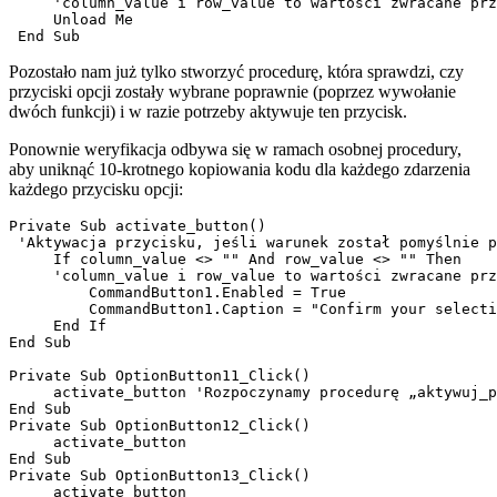
     'column_value i row_value to wartości zwracane prz
     Unload Me

Pozostało nam już tylko stworzyć procedurę, która sprawdzi, czy
przyciski opcji zostały wybrane poprawnie (poprzez wywołanie
dwóch funkcji) i w razie potrzeby aktywuje ten przycisk.
Ponownie weryfikacja odbywa się w ramach osobnej procedury,
aby uniknąć 10-krotnego kopiowania kodu dla każdego zdarzenia
każdego przycisku opcji:
Private Sub activate_button()

 'Aktywacja przycisku, jeśli warunek został pomyślnie p
     If column_value <> "" And row_value <> "" Then

     'column_value i row_value to wartości zwracane prz
         CommandButton1.Enabled = True

         CommandButton1.Caption = "Confirm your selecti
     End If

End Sub

Private Sub OptionButton11_Click()

     activate_button 'Rozpoczynamy procedurę „aktywuj_p
End Sub

Private Sub OptionButton12_Click()

     activate_button

End Sub

Private Sub OptionButton13_Click()

     activate_button
