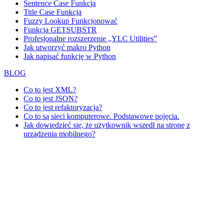
Sentence Case Funkcja
Title Case Funkcja
Fuzzy Lookup
Funkcjonować
Funkcja GETSUBSTR
Profesjonalne rozszerzenie „YLC Utilities”
Jak utworzyć makro Python
Jak napisać funkcję w Python
BLOG
Co to jest XML?
Co to jest JSON?
Co to jest refaktoryzacja?
Co to są sieci komputerowe. Podstawowe pojęcia.
Jak dowiedzieć się, że użytkownik wszedł na stronę z
urządzenia mobilnego?