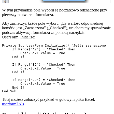
W tym przykładzie pola wyboru są początkowo odznaczone przy
pierwszym otwarciu formularza.
Aby zaznaczyć każde pole wyboru, gdy wartość odpowiedniej
komórki jest „Zaznaczona” („Checked”), uruchomimy sprawdzanie
podczas aktywacji formularza za pomocą narzędzia
UserForm_Initialize:
Private Sub UserForm_Initialize() 'Jeśli zaznaczone

     If Range("A2") = "Checked" Then

         CheckBox1.Value = True

     End If

     If Range("B2") = "Checked" Then

         CheckBox2.Value = True

     End If

     If Range("C2") = "Checked" Then

         CheckBox3.Value = True

     End If

Tutaj możesz zobaczyć przykład w gotowym pliku Excel:
userform2.xls