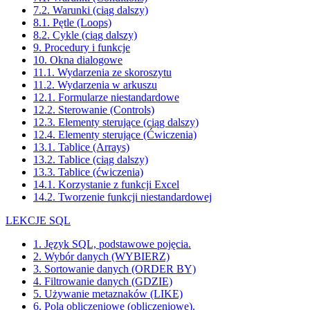
7.2. Warunki (ciąg dalszy)
8.1. Pętle (Loops)
8.2. Cykle (ciąg dalszy)
9. Procedury i funkcje
10. Okna dialogowe
11.1. Wydarzenia ze skoroszytu
11.2. Wydarzenia w arkuszu
12.1. Formularze niestandardowe
12.2. Sterowanie (Controls)
12.3. Elementy sterujące (ciąg dalszy)
12.4. Elementy sterujące (Ćwiczenia)
13.1. Tablice (Arrays)
13.2. Tablice (ciąg dalszy)
13.3. Tablice (ćwiczenia)
14.1. Korzystanie z funkcji Excel
14.2. Tworzenie funkcji niestandardowej
LEKCJE SQL
1. Język SQL, podstawowe pojęcia.
2. Wybór danych (WYBIERZ)
3. Sortowanie danych (ORDER BY)
4. Filtrowanie danych (GDZIE)
5. Używanie metaznaków (LIKE)
6. Pola obliczeniowe (obliczeniowe).