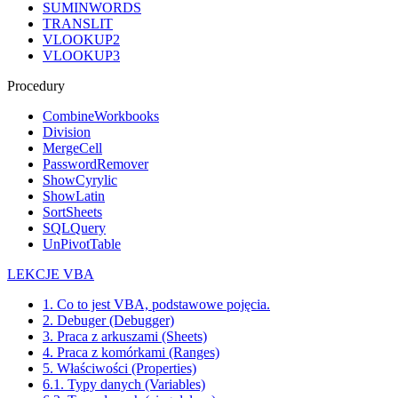
SUMINWORDS
TRANSLIT
VLOOKUP2
VLOOKUP3
Procedury
CombineWorkbooks
Division
MergeCell
PasswordRemover
ShowCyrylic
ShowLatin
SortSheets
SQLQuery
UnPivotTable
LEKCJE VBA
1. Co to jest VBA, podstawowe pojęcia.
2. Debuger (Debugger)
3. Praca z arkuszami (Sheets)
4. Praca z komórkami (Ranges)
5. Właściwości (Properties)
6.1. Typy danych (Variables)