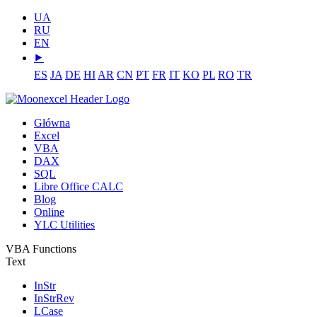
UA
RU
EN
⯈
ES
JA
DE
HI
AR
CN
PT
FR
IT
KO
PL
RO
TR
Główna
Excel
VBA
DAX
SQL
Libre Office CALC
Blog
Online
YLC Utilities
VBA Functions
Text
InStr
InStrRev
LCase