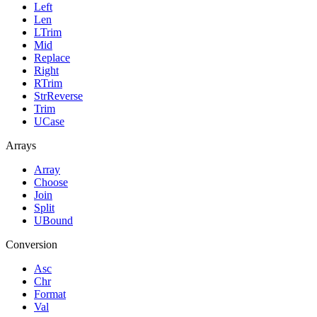
Left
Len
LTrim
Mid
Replace
Right
RTrim
StrReverse
Trim
UCase
Arrays
Array
Choose
Join
Split
UBound
Conversion
Asc
Chr
Format
Val