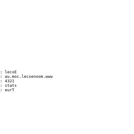
: lecxE

: au.moc.lecxenoom.www

: 4321

: stats

: eurT
