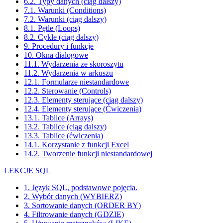
6.2. Typy danych (ciąg dalszy)
7.1. Warunki (Conditions)
7.2. Warunki (ciąg dalszy)
8.1. Pętle (Loops)
8.2. Cykle (ciąg dalszy)
9. Procedury i funkcje
10. Okna dialogowe
11.1. Wydarzenia ze skoroszytu
11.2. Wydarzenia w arkuszu
12.1. Formularze niestandardowe
12.2. Sterowanie (Controls)
12.3. Elementy sterujące (ciąg dalszy)
12.4. Elementy sterujące (Ćwiczenia)
13.1. Tablice (Arrays)
13.2. Tablice (ciąg dalszy)
13.3. Tablice (ćwiczenia)
14.1. Korzystanie z funkcji Excel
14.2. Tworzenie funkcji niestandardowej
LEKCJE SQL
1. Język SQL, podstawowe pojęcia.
2. Wybór danych (WYBIERZ)
3. Sortowanie danych (ORDER BY)
4. Filtrowanie danych (GDZIE)