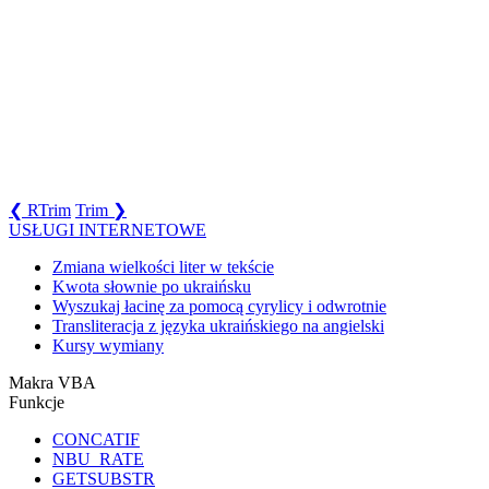
❮ RTrim
Trim ❯
USŁUGI INTERNETOWE
Zmiana wielkości liter w tekście
Kwota słownie po ukraińsku
Wyszukaj łacinę za pomocą cyrylicy i odwrotnie
Transliteracja z języka ukraińskiego na angielski
Kursy wymiany
Makra VBA
Funkcje
CONCATIF
NBU_RATE
GETSUBSTR