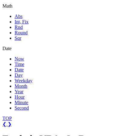
Math
Abs
Int, Fix
Rnd
Round
Sqr
Date
Now
Time
Date
Day
Weekday
Month
Year
Hour
Minute
Second
TOP
❮
❯