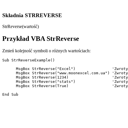
Składnia STRREVERSE
StrReverse(wartość)
Przykład VBA StrReverse
Zmień kolejność symboli o różnych wartościach:
Sub StrReverseExample()

      MsgBox StrReverse("Excel")                'Zwroty
      MsgBox StrReverse("www.moonexcel.com.ua") 'Zwroty
      MsgBox StrReverse(1234)                   'Zwroty
      MsgBox StrReverse("stats")                'Zwroty
      MsgBox StrReverse(True)                   'Zwroty