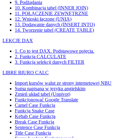
9. Podżądania
10. Kombinacja tabel (INNER JOIN)
11. POŁĄCZENIE ZEWNĘTRZNE
12. Wnioski łączone (UNIA)
13. Dodawanie danych (INSERT INTO)
14. Tworzenie tabel (CREATE TABLE)
LEKCJE DAX
1. Co to jest DAX. Podstawowe pojęcia.
2. Funkcja CALCULATE
3. Funkcja selekcji danych FILTER
LIBRE BIURO CALC
Import kursów walut ze strony internetowej NBU
Suma napisana w języku angielskim
Zmień układ tabel (Unpivot)
Funkcjonować
Google Translate
Camel Case Funkcja
Funkcja Snake Case
Kebab Case Funkcja
Break Case Funkcja
Sentence Case Funkcja
Title Case Funkcja