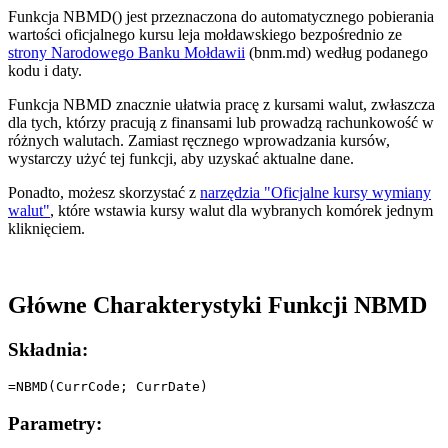
Funkcja NBMD() jest przeznaczona do automatycznego pobierania
wartości oficjalnego kursu leja mołdawskiego bezpośrednio ze
strony Narodowego Banku Mołdawii
(bnm.md) według podanego
kodu i daty.
Funkcja NBMD znacznie ułatwia pracę z kursami walut, zwłaszcza
dla tych, którzy pracują z finansami lub prowadzą rachunkowość w
różnych walutach. Zamiast ręcznego wprowadzania kursów,
wystarczy użyć tej funkcji, aby uzyskać aktualne dane.
Ponadto, możesz skorzystać z
narzędzia "Oficjalne kursy wymiany
walut"
, które wstawia kursy walut dla wybranych komórek jednym
kliknięciem.
Główne Charakterystyki Funkcji NBMD
Składnia:
Parametry: