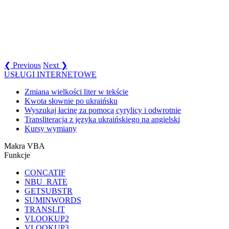
❮ Previous
Next ❯
USŁUGI INTERNETOWE
Zmiana wielkości liter w tekście
Kwota słownie po ukraińsku
Wyszukaj łacinę za pomocą cyrylicy i odwrotnie
Transliteracja z języka ukraińskiego na angielski
Kursy wymiany
Makra VBA
Funkcje
CONCATIF
NBU_RATE
GETSUBSTR
SUMINWORDS
TRANSLIT
VLOOKUP2
VLOOKUP3