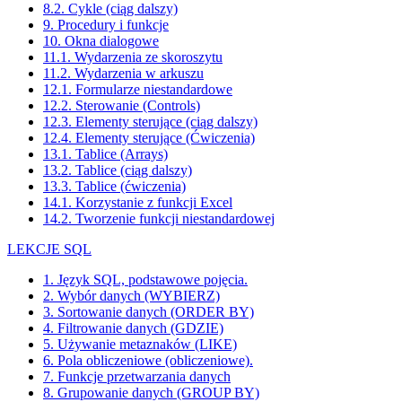
8.2. Cykle (ciąg dalszy)
9. Procedury i funkcje
10. Okna dialogowe
11.1. Wydarzenia ze skoroszytu
11.2. Wydarzenia w arkuszu
12.1. Formularze niestandardowe
12.2. Sterowanie (Controls)
12.3. Elementy sterujące (ciąg dalszy)
12.4. Elementy sterujące (Ćwiczenia)
13.1. Tablice (Arrays)
13.2. Tablice (ciąg dalszy)
13.3. Tablice (ćwiczenia)
14.1. Korzystanie z funkcji Excel
14.2. Tworzenie funkcji niestandardowej
LEKCJE SQL
1. Język SQL, podstawowe pojęcia.
2. Wybór danych (WYBIERZ)
3. Sortowanie danych (ORDER BY)
4. Filtrowanie danych (GDZIE)
5. Używanie metaznaków (LIKE)
6. Pola obliczeniowe (obliczeniowe).
7. Funkcje przetwarzania danych
8. Grupowanie danych (GROUP BY)