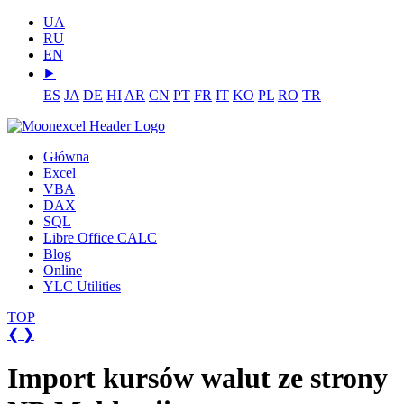
UA
RU
EN
⯈
ES
JA
DE
HI
AR
CN
PT
FR
IT
KO
PL
RO
TR
Główna
Excel
VBA
DAX
SQL
Libre Office CALC
Blog
Online
YLC Utilities
TOP
❮
❯
Import kursów walut ze strony