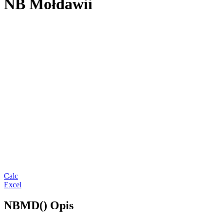
NB Mołdawii
Calc
Excel
NBMD() Opis