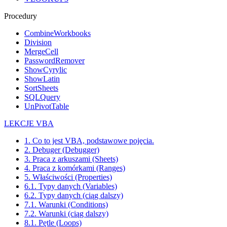
Procedury
CombineWorkbooks
Division
MergeCell
PasswordRemover
ShowCyrylic
ShowLatin
SortSheets
SQLQuery
UnPivotTable
LEKCJE VBA
1. Co to jest VBA, podstawowe pojęcia.
2. Debuger (Debugger)
3. Praca z arkuszami (Sheets)
4. Praca z komórkami (Ranges)
5. Właściwości (Properties)
6.1. Typy danych (Variables)
6.2. Typy danych (ciąg dalszy)
7.1. Warunki (Conditions)
7.2. Warunki (ciąg dalszy)
8.1. Pętle (Loops)