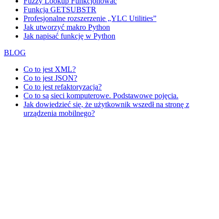
Fuzzy Lookup
Funkcjonować
Funkcja GETSUBSTR
Profesjonalne rozszerzenie „YLC Utilities”
Jak utworzyć makro Python
Jak napisać funkcję w Python
BLOG
Co to jest XML?
Co to jest JSON?
Co to jest refaktoryzacja?
Co to są sieci komputerowe. Podstawowe pojęcia.
Jak dowiedzieć się, że użytkownik wszedł na stronę z
urządzenia mobilnego?