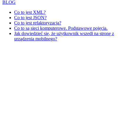
BLOG
Co to jest XML?
Co to jest JSON?
Co to jest refaktoryzacja?
Co to są sieci komputerowe. Podstawowe pojęcia.
Jak dowiedzieć się, że użytkownik wszedł na stronę z
urządzenia mobilnego?