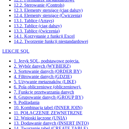
12.2. Sterowanie (Controls)
12.3. Elementy sterujące (ciąg dalszy)
12.4. Elementy sterujące (Ćwiczenia)
13.1. Tablice (Arrays)
13.2. Tablice (ciąg dalszy)
13.3. Tablice (ćwiczenia)
14.1. Korzystanie z funkcji Excel
14.2. Tworzenie funkcji niestandardowej
LEKCJE SQL
1. Język SQL, podstawowe pojęcia.
2. Wybór danych (WYBIERZ)
3. Sortowanie danych (ORDER BY)
4. Filtrowanie danych (GDZIE)
5. Używanie metaznaków (LIKE)
6. Pola obliczeniowe (obliczeniowe).
7. Funkcje przetwarzania danych
8. Grupowanie danych (GROUP BY)
9. Podżądania
10. Kombinacja tabel (INNER JOIN)
11. POŁĄCZENIE ZEWNĘTRZNE
12. Wnioski łączone (UNIA)
13. Dodawanie danych (INSERT INTO)
14. Tworzenie tabel (CREATE TABLE)