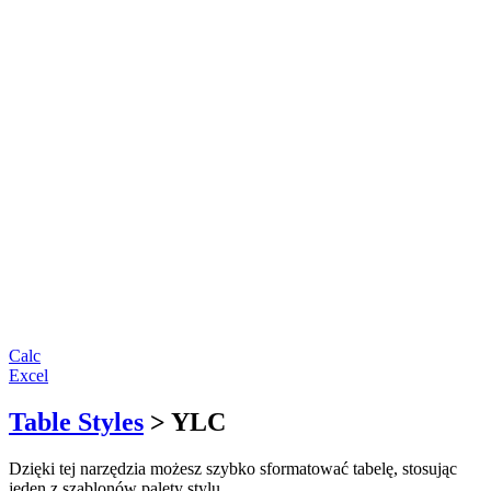
Calc
Excel
Table Styles
> YLC
Dzięki tej narzędzia możesz szybko sformatować tabelę, stosując
jeden z szablonów palety stylu.