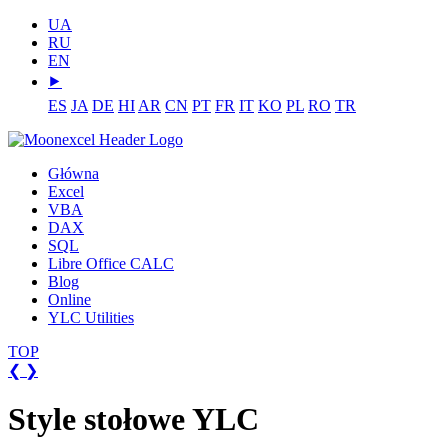
UA
RU
EN
⯈
ES
JA
DE
HI
AR
CN
PT
FR
IT
KO
PL
RO
TR
Główna
Excel
VBA
DAX
SQL
Libre Office CALC
Blog
Online
YLC Utilities
TOP
❮
❯
Style stołowe YLC