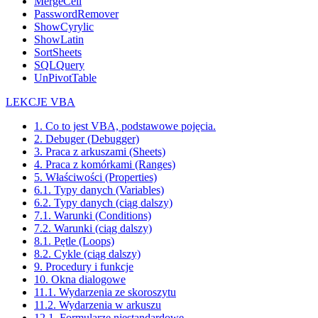
MergeCell
PasswordRemover
ShowCyrylic
ShowLatin
SortSheets
SQLQuery
UnPivotTable
LEKCJE VBA
1. Co to jest VBA, podstawowe pojęcia.
2. Debuger (Debugger)
3. Praca z arkuszami (Sheets)
4. Praca z komórkami (Ranges)
5. Właściwości (Properties)
6.1. Typy danych (Variables)
6.2. Typy danych (ciąg dalszy)
7.1. Warunki (Conditions)
7.2. Warunki (ciąg dalszy)
8.1. Pętle (Loops)
8.2. Cykle (ciąg dalszy)
9. Procedury i funkcje
10. Okna dialogowe
11.1. Wydarzenia ze skoroszytu
11.2. Wydarzenia w arkuszu
12.1. Formularze niestandardowe