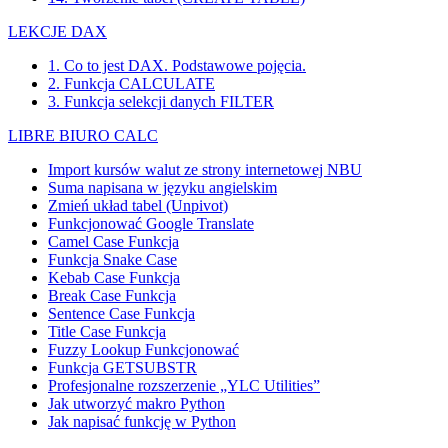
LEKCJE DAX
1. Co to jest DAX. Podstawowe pojęcia.
2. Funkcja CALCULATE
3. Funkcja selekcji danych FILTER
LIBRE BIURO CALC
Import kursów walut ze strony internetowej NBU
Suma napisana w języku angielskim
Zmień układ tabel (Unpivot)
Funkcjonować
Google Translate
Camel Case Funkcja
Funkcja Snake Case
Kebab Case Funkcja
Break Case Funkcja
Sentence Case Funkcja
Title Case Funkcja
Fuzzy Lookup
Funkcjonować
Funkcja GETSUBSTR
Profesjonalne rozszerzenie „YLC Utilities”
Jak utworzyć makro Python
Jak napisać funkcję w Python