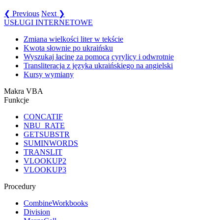
❮ Previous
Next ❯
USŁUGI INTERNETOWE
Zmiana wielkości liter w tekście
Kwota słownie po ukraińsku
Wyszukaj łacinę za pomocą cyrylicy i odwrotnie
Transliteracja z języka ukraińskiego na angielski
Kursy wymiany
Makra VBA
Funkcje
CONCATIF
NBU_RATE
GETSUBSTR
SUMINWORDS
TRANSLIT
VLOOKUP2
VLOOKUP3
Procedury
CombineWorkbooks
Division