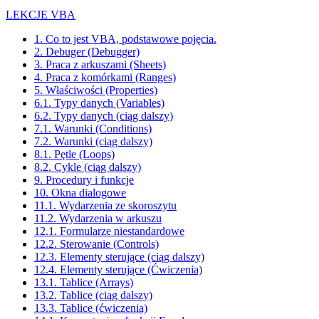
LEKCJE VBA
1. Co to jest VBA, podstawowe pojęcia.
2. Debuger (Debugger)
3. Praca z arkuszami (Sheets)
4. Praca z komórkami (Ranges)
5. Właściwości (Properties)
6.1. Typy danych (Variables)
6.2. Typy danych (ciąg dalszy)
7.1. Warunki (Conditions)
7.2. Warunki (ciąg dalszy)
8.1. Pętle (Loops)
8.2. Cykle (ciąg dalszy)
9. Procedury i funkcje
10. Okna dialogowe
11.1. Wydarzenia ze skoroszytu
11.2. Wydarzenia w arkuszu
12.1. Formularze niestandardowe
12.2. Sterowanie (Controls)
12.3. Elementy sterujące (ciąg dalszy)
12.4. Elementy sterujące (Ćwiczenia)
13.1. Tablice (Arrays)
13.2. Tablice (ciąg dalszy)
13.3. Tablice (ćwiczenia)