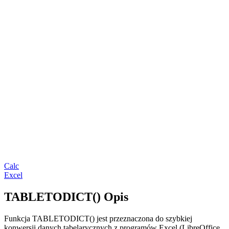
Calc
Excel
TABLETODICT() Opis
Funkcja TABLETODICT() jest przeznaczona do szybkiej
konwersji danych tabelarycznych z programów Excel (LibreOffice