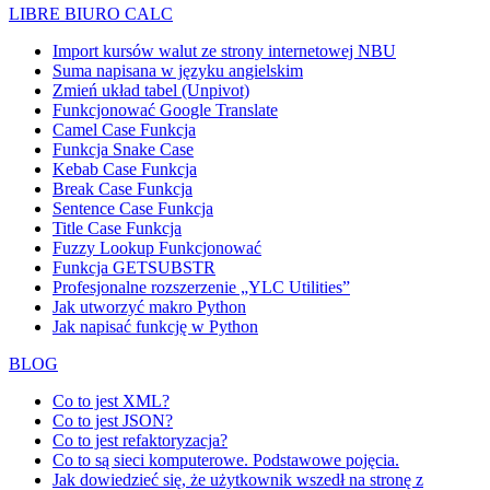
LIBRE BIURO CALC
Import kursów walut ze strony internetowej NBU
Suma napisana w języku angielskim
Zmień układ tabel (Unpivot)
Funkcjonować
Google Translate
Camel Case Funkcja
Funkcja Snake Case
Kebab Case Funkcja
Break Case Funkcja
Sentence Case Funkcja
Title Case Funkcja
Fuzzy Lookup
Funkcjonować
Funkcja GETSUBSTR
Profesjonalne rozszerzenie „YLC Utilities”
Jak utworzyć makro Python
Jak napisać funkcję w Python
BLOG
Co to jest XML?
Co to jest JSON?
Co to jest refaktoryzacja?
Co to są sieci komputerowe. Podstawowe pojęcia.
Jak dowiedzieć się, że użytkownik wszedł na stronę z