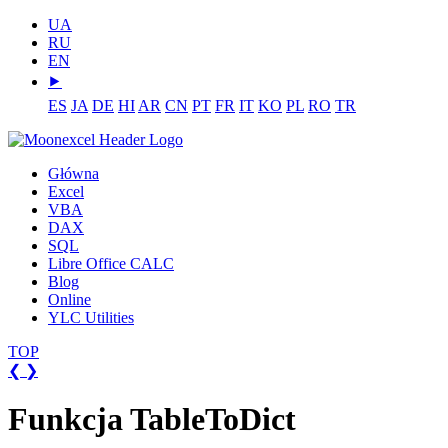
UA
RU
EN
⯈
ES
JA
DE
HI
AR
CN
PT
FR
IT
KO
PL
RO
TR
Główna
Excel
VBA
DAX
SQL
Libre Office CALC
Blog
Online
YLC Utilities
TOP
❮
❯
Funkcja TableToDict