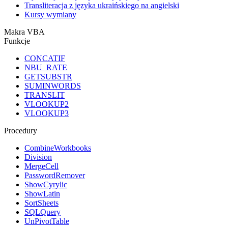
Transliteracja z języka ukraińskiego na angielski
Kursy wymiany
Makra VBA
Funkcje
CONCATIF
NBU_RATE
GETSUBSTR
SUMINWORDS
TRANSLIT
VLOOKUP2
VLOOKUP3
Procedury
CombineWorkbooks
Division
MergeCell
PasswordRemover
ShowCyrylic
ShowLatin
SortSheets
SQLQuery
UnPivotTable