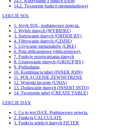
14.1. Korzystanie z funkcji Excel
14.2. Tworzenie funkcji niestandardowej
LEKCJE SQL
1. Język SQL, podstawowe pojęcia.
2. Wybór danych (WYBIERZ)
3. Sortowanie danych (ORDER BY)
4. Filtrowanie danych (GDZIE)
5. Używanie metaznaków (LIKE)
6. Pola obliczeniowe (obliczeniowe).
7. Funkcje przetwarzania danych
8. Grupowanie danych (GROUP BY)
9. Podżądania
10. Kombinacja tabel (INNER JOIN)
11. POŁĄCZENIE ZEWNĘTRZNE
12. Wnioski łączone (UNIA)
13. Dodawanie danych (INSERT INTO)
14. Tworzenie tabel (CREATE TABLE)
LEKCJE DAX
1. Co to jest DAX. Podstawowe pojęcia.
2. Funkcja CALCULATE
3. Funkcja selekcji danych FILTER