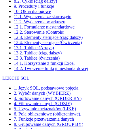
8.2. Cykle (ciąg dalszy)
9. Procedury i funkcje
10. Okna dialogowe
11.1. Wydarzenia ze skoroszytu
11.2. Wydarzenia w arkuszu
12.1. Formularze niestandardowe
12.2. Sterowanie (Controls)
12.3. Elementy sterujące (ciąg dalszy)
12.4. Elementy sterujące (Ćwiczenia)
13.1. Tablice (Arrays)
13.2. Tablice (ciąg dalszy)
13.3. Tablice (ćwiczenia)
14.1. Korzystanie z funkcji Excel
14.2. Tworzenie funkcji niestandardowej
LEKCJE SQL
1. Język SQL, podstawowe pojęcia.
2. Wybór danych (WYBIERZ)
3. Sortowanie danych (ORDER BY)
4. Filtrowanie danych (GDZIE)
5. Używanie metaznaków (LIKE)
6. Pola obliczeniowe (obliczeniowe).
7. Funkcje przetwarzania danych
8. Grupowanie danych (GROUP BY)