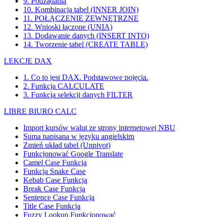
9. Podżądania
10. Kombinacja tabel (INNER JOIN)
11. POŁĄCZENIE ZEWNĘTRZNE
12. Wnioski łączone (UNIA)
13. Dodawanie danych (INSERT INTO)
14. Tworzenie tabel (CREATE TABLE)
LEKCJE DAX
1. Co to jest DAX. Podstawowe pojęcia.
2. Funkcja CALCULATE
3. Funkcja selekcji danych FILTER
LIBRE BIURO CALC
Import kursów walut ze strony internetowej NBU
Suma napisana w języku angielskim
Zmień układ tabel (Unpivot)
Funkcjonować
Google Translate
Camel Case Funkcja
Funkcja Snake Case
Kebab Case Funkcja
Break Case Funkcja
Sentence Case Funkcja
Title Case Funkcja
Fuzzy Lookup
Funkcjonować