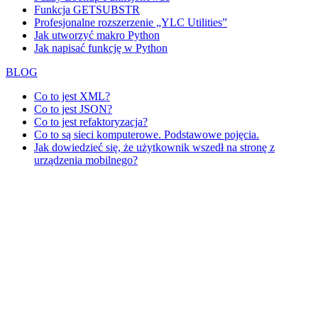
Funkcja GETSUBSTR
Profesjonalne rozszerzenie „YLC Utilities”
Jak utworzyć makro Python
Jak napisać funkcję w Python
BLOG
Co to jest XML?
Co to jest JSON?
Co to jest refaktoryzacja?
Co to są sieci komputerowe. Podstawowe pojęcia.
Jak dowiedzieć się, że użytkownik wszedł na stronę z
urządzenia mobilnego?