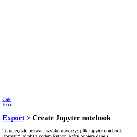
Calc
Excel
Export
> Create Jupyter notebook
To narzędzie pozwala szybko utworzyć plik Jupyter notebook
(format *.ipynb) z kodem Python, który pobiera dane z