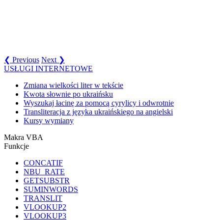
❮ Previous
Next ❯
USŁUGI INTERNETOWE
Zmiana wielkości liter w tekście
Kwota słownie po ukraińsku
Wyszukaj łacinę za pomocą cyrylicy i odwrotnie
Transliteracja z języka ukraińskiego na angielski
Kursy wymiany
Makra VBA
Funkcje
CONCATIF
NBU_RATE
GETSUBSTR
SUMINWORDS
TRANSLIT
VLOOKUP2
VLOOKUP3