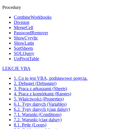
Procedury
CombineWorkbooks
Division
MergeCell
PasswordRemover
ShowCyrylic
ShowLatin
SortSheets
SQLQuery
UnPivotTable
LEKCJE VBA
1. Co to jest VBA, podstawowe pojęcia.
2. Debuger (Debugger)
3. Praca z arkuszami (Sheets)
4. Praca z komórkami (Ranges)
5. Właściwości (Properties)
6.1. Typy danych (Variables)
6.2. Typy danych (ciąg dalszy)
7.1. Warunki (Conditions)
7.2. Warunki (ciąg dalszy)
8.1. Pętle (Loops)