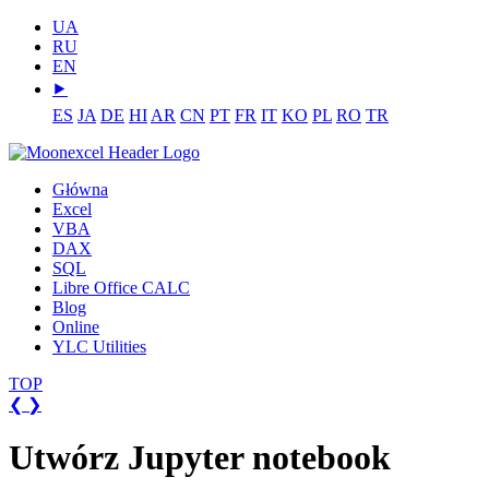
UA
RU
EN
⯈
ES
JA
DE
HI
AR
CN
PT
FR
IT
KO
PL
RO
TR
Główna
Excel
VBA
DAX
SQL
Libre Office CALC
Blog
Online
YLC Utilities
TOP
❮
❯
Utwórz Jupyter notebook