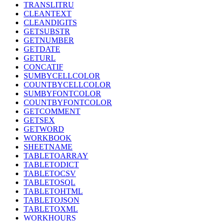
TRANSLITRU
CLEANTEXT
CLEANDIGITS
GETSUBSTR
GETNUMBER
GETDATE
GETURL
CONCATIF
SUMBYCELLCOLOR
COUNTBYCELLCOLOR
SUMBYFONTCOLOR
COUNTBYFONTCOLOR
GETCOMMENT
GETSEX
GETWORD
WORKBOOK
SHEETNAME
TABLETOARRAY
TABLETODICT
TABLETOCSV
TABLETOSQL
TABLETOHTML
TABLETOJSON
TABLETOXML
WORKHOURS