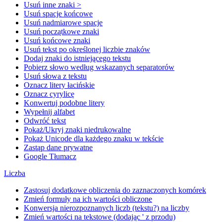
Usuń inne znaki >
Usuń spacje końcowe
Usuń nadmiarowe spacje
Usuń początkowe znaki
Usuń końcowe znaki
Usuń tekst po określonej liczbie znaków
Dodaj znaki do istniejącego tekstu
Pobierz słowo według wskazanych separatorów
Usuń słowa z tekstu
Oznacz litery łacińskie
Oznacz cyrylicę
Konwertuj podobne litery
Wypełnij alfabet
Odwróć tekst
Pokaż/Ukryj znaki niedrukowalne
Pokaż Unicode dla każdego znaku w tekście
Zastąp dane prywatne
Google Tłumacz
Liczba
Zastosuj dodatkowe obliczenia do zaznaczonych komórek
Zmień formuły na ich wartości obliczone
Konwersja nierozpoznanych liczb (tekstu?) na liczby
Zmień wartości na tekstowe (dodając ' z przodu)