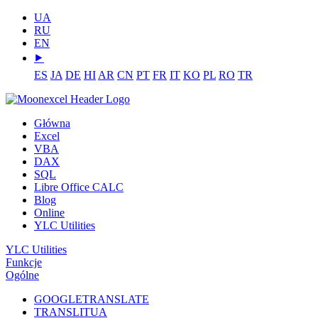
UA
RU
EN
⯈
ES
JA
DE
HI
AR
CN
PT
FR
IT
KO
PL
RO
TR
Główna
Excel
VBA
DAX
SQL
Libre Office CALC
Blog
Online
YLC Utilities
YLC Utilities
Funkcje
Ogólne
GOOGLETRANSLATE
TRANSLITUA