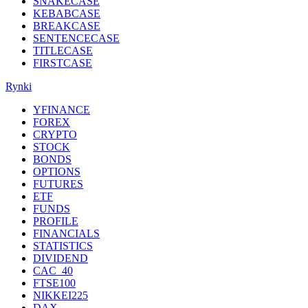
SNAKECASE
KEBABCASE
BREAKCASE
SENTENCECASE
TITLECASE
FIRSTCASE
Rynki
YFINANCE
FOREX
CRYPTO
STOCK
BONDS
OPTIONS
FUTURES
ETF
FUNDS
PROFILE
FINANCIALS
STATISTICS
DIVIDEND
CAC_40
FTSE100
NIKKEI225
DAX