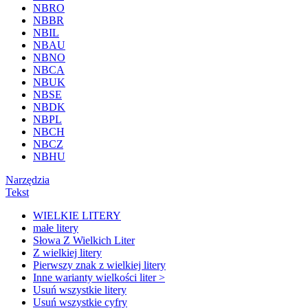
NBRO
NBBR
NBIL
NBAU
NBNO
NBCA
NBUK
NBSE
NBDK
NBPL
NBCH
NBCZ
NBHU
Narzędzia
Tekst
WIELKIE LITERY
małe litery
Słowa Z Wielkich Liter
Z wielkiej litery
Pierwszy znak z wielkiej litery
Inne warianty wielkości liter >
Usuń wszystkie litery
Usuń wszystkie cyfry