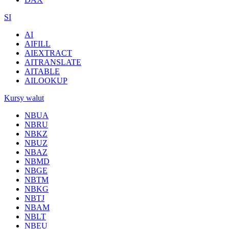
SI
AI
AIFILL
AIEXTRACT
AITRANSLATE
AITABLE
AILOOKUP
Kursy walut
NBUA
NBRU
NBKZ
NBUZ
NBAZ
NBMD
NBGE
NBTM
NBKG
NBTJ
NBAM
NBLT
NBEU