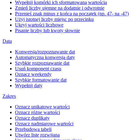
Wypełnij komórki ich sformatowaną wartością
Zmień liczby ujemne na dodatnie i odwrotnie
Przenieś znak minus z końca na początek (np. 47- na -47)
Użyj istotnej liczby miejsc po przecinku
Ukryj wartości liczbowe
Pisanie liczby lub kwoty słownie
Data
Konwersja/rozpoznawanie dat
Automatyczna konwersja daty
Szybkie rozpoznawanie dat
Usuń komponent czasu
Oznacz weekendy
Szybkie formatowanie dat
Wypełnij daty
Zakres
Oznacz unikatowe wartości
Oznacz różne wartości
Oznacz duplikaty
Oznacz nadmiarowe wartości
Przebudowa tabeli
Utwórz listę rozwijaną