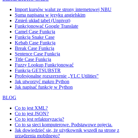
Import kursów walut ze strony internetowej NBU
Suma napisana w języku angielskim
Zmień układ tabel (Unpivot)
Funkcjonować
Google Translate
Camel Case Funkcja
Funkcja Snake Case
Kebab Case Funkcja
Break Case Funkcja
Sentence Case Funkcja
Title Case Funkcja
Fuzzy Lookup
Funkcjonować
Funkcja GETSUBSTR
Profesjonalne rozszerzenie „YLC Utilities”
Jak utworzyć makro Python
Jak napisać funkcję w Python
BLOG
Co to jest XML?
Co to jest JSON?
Co to jest refaktoryzacja?
Co to są sieci komputerowe. Podstawowe pojęcia.
Jak dowiedzieć się, że użytkownik wszedł na stronę z
urządzenia mobilnego?