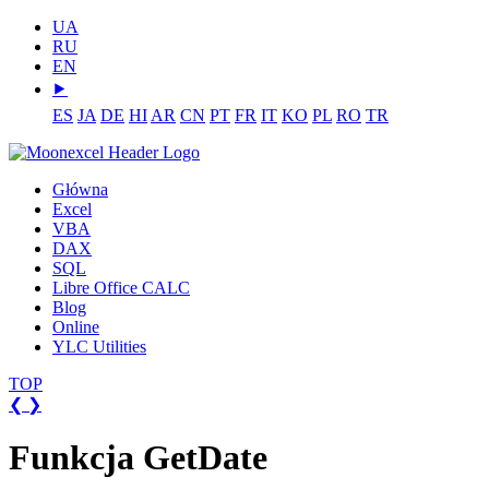
UA
RU
EN
⯈
ES
JA
DE
HI
AR
CN
PT
FR
IT
KO
PL
RO
TR
Główna
Excel
VBA
DAX
SQL
Libre Office CALC
Blog
Online
YLC Utilities
TOP
❮
❯
Funkcja GetDate