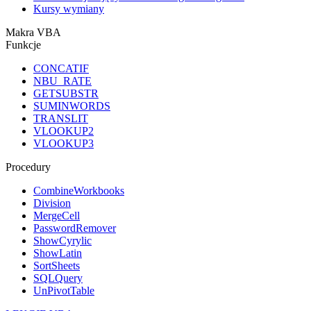
Kursy wymiany
Makra VBA
Funkcje
CONCATIF
NBU_RATE
GETSUBSTR
SUMINWORDS
TRANSLIT
VLOOKUP2
VLOOKUP3
Procedury
CombineWorkbooks
Division
MergeCell
PasswordRemover
ShowCyrylic
ShowLatin
SortSheets
SQLQuery
UnPivotTable