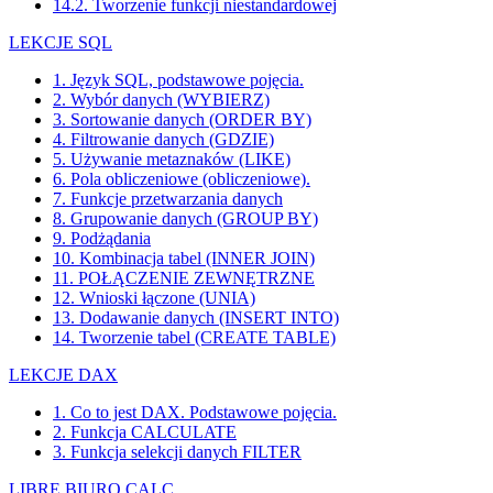
14.2. Tworzenie funkcji niestandardowej
LEKCJE SQL
1. Język SQL, podstawowe pojęcia.
2. Wybór danych (WYBIERZ)
3. Sortowanie danych (ORDER BY)
4. Filtrowanie danych (GDZIE)
5. Używanie metaznaków (LIKE)
6. Pola obliczeniowe (obliczeniowe).
7. Funkcje przetwarzania danych
8. Grupowanie danych (GROUP BY)
9. Podżądania
10. Kombinacja tabel (INNER JOIN)
11. POŁĄCZENIE ZEWNĘTRZNE
12. Wnioski łączone (UNIA)
13. Dodawanie danych (INSERT INTO)
14. Tworzenie tabel (CREATE TABLE)
LEKCJE DAX
1. Co to jest DAX. Podstawowe pojęcia.
2. Funkcja CALCULATE
3. Funkcja selekcji danych FILTER
LIBRE BIURO CALC