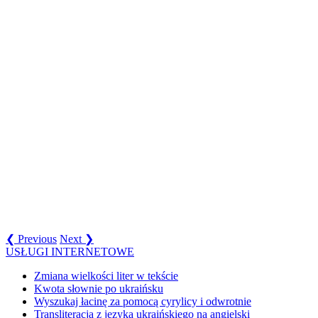
❮ Previous
Next ❯
USŁUGI INTERNETOWE
Zmiana wielkości liter w tekście
Kwota słownie po ukraińsku
Wyszukaj łacinę za pomocą cyrylicy i odwrotnie
Transliteracja z języka ukraińskiego na angielski