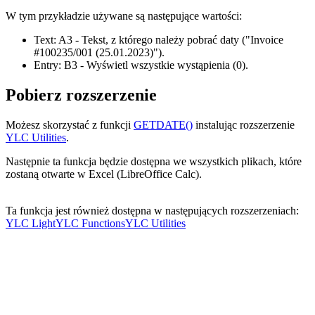
W tym przykładzie używane są następujące wartości:
Text:
A3
- Tekst, z którego należy pobrać daty
("Invoice
#100235/001 (25.01.2023)")
.
Entry:
B3
- Wyświetl wszystkie wystąpienia
(0)
.
Pobierz rozszerzenie
Możesz skorzystać z funkcji
GETDATE()
instalując rozszerzenie
YLC Utilities
.
Następnie ta funkcja będzie dostępna we wszystkich plikach, które
zostaną otwarte w Excel (LibreOffice Calc).
Ta funkcja jest również dostępna w następujących rozszerzeniach:
YLC Light
YLC Functions
YLC Utilities