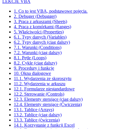
LEKCJE VBA
1. Co to jest VBA, podstawowe pojęcia.
2. Debuger (Debugger)
3. Praca z arkuszami (Sheets)
4. Praca z komórkami (Ranges)
5. Właściwości (Properties)
6.1. Typy danych (Variables)
6.2. Typy danych (ciąg dalszy)
7.1. Warunki (Conditions)
7.2. Warunki (ciąg dalszy)
8.1. Pętle (Loops)
8.2. Cykle (ciąg dalszy)
9. Procedury i funkcje
10. Okna dialogowe
11.1. Wydarzenia ze skoroszytu
11.2. Wydarzenia w arkuszu
12.1. Formularze niestandardowe
12.2. Sterowanie (Controls)
12.3. Elementy sterujące (ciąg dalszy)
12.4. Elementy sterujące (Ćwiczenia)
13.1. Tablice (Arrays)
13.2. Tablice (ciąg dalszy)
13.3. Tablice (ćwiczenia)
14.1. Korzystanie z funkcji Excel