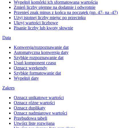
Wypełnij komórki ich sformatowaną wartością
Zmień liczby ujemne na dodatnie i odwrotnie
Przenieś znak minus z końca na początek (np. 47- na -47)
Użyj istotnej liczby miejsc po przecinku
Ukryj wartości liczbowe
Pisanie liczby lub kwoty słownie
Data
Konwersja/rozpoznawanie dat
Automatyczna konwersja daty
Szybkie rozpoznawanie dat
Usuń komponent czasu
Oznacz weekendy
Szybkie formatowanie dat
Wypełnij daty
Zakres
Oznacz unikatowe wartości
Oznacz różne wartości
Oznacz duplikaty
Oznacz nadmiarowe wartości
Przebudowa tabeli
Utwórz listę rozwijaną