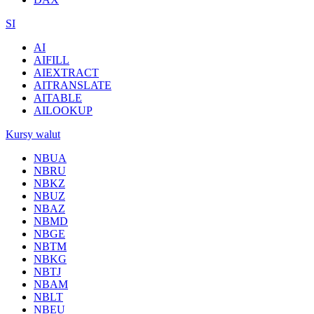
SI
AI
AIFILL
AIEXTRACT
AITRANSLATE
AITABLE
AILOOKUP
Kursy walut
NBUA
NBRU
NBKZ
NBUZ
NBAZ
NBMD
NBGE
NBTM
NBKG
NBTJ
NBAM
NBLT
NBEU