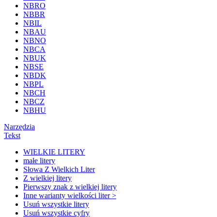
NBRO
NBBR
NBIL
NBAU
NBNO
NBCA
NBUK
NBSE
NBDK
NBPL
NBCH
NBCZ
NBHU
Narzędzia
Tekst
WIELKIE LITERY
małe litery
Słowa Z Wielkich Liter
Z wielkiej litery
Pierwszy znak z wielkiej litery
Inne warianty wielkości liter >
Usuń wszystkie litery
Usuń wszystkie cyfry