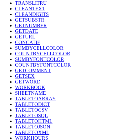
TRANSLITRU
CLEANTEXT
CLEANDIGITS
GETSUBSTR
GETNUMBER
GETDATE
GETURL
CONCATIF
SUMBYCELLCOLOR
COUNTBYCELLCOLOR
SUMBYFONTCOLOR
COUNTBYFONTCOLOR
GETCOMMENT
GETSEX
GETWORD
WORKBOOK
SHEETNAME
TABLETOARRAY
TABLETODICT
TABLETOCSV
TABLETOSQL
TABLETOHTML
TABLETOJSON
TABLETOXML
WORKHOURS