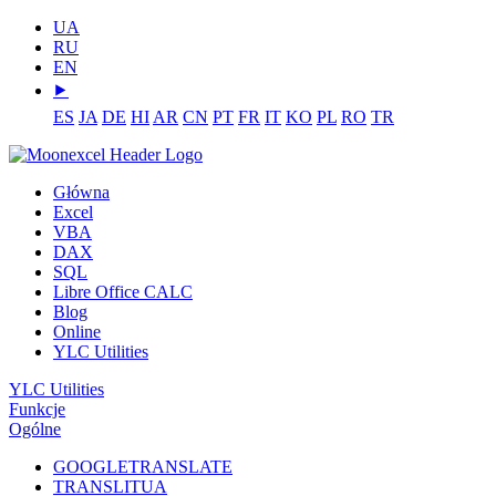
UA
RU
EN
⯈
ES
JA
DE
HI
AR
CN
PT
FR
IT
KO
PL
RO
TR
Główna
Excel
VBA
DAX
SQL
Libre Office CALC
Blog
Online
YLC Utilities
YLC Utilities
Funkcje
Ogólne
GOOGLETRANSLATE
TRANSLITUA