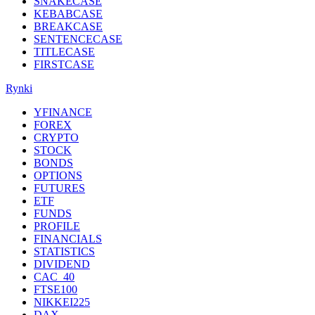
SNAKECASE
KEBABCASE
BREAKCASE
SENTENCECASE
TITLECASE
FIRSTCASE
Rynki
YFINANCE
FOREX
CRYPTO
STOCK
BONDS
OPTIONS
FUTURES
ETF
FUNDS
PROFILE
FINANCIALS
STATISTICS
DIVIDEND
CAC_40
FTSE100
NIKKEI225
DAX