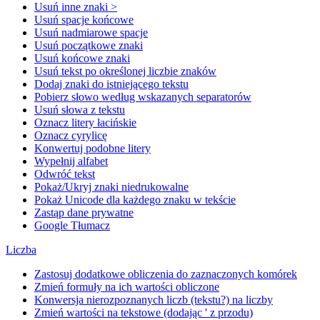
Usuń inne znaki >
Usuń spacje końcowe
Usuń nadmiarowe spacje
Usuń początkowe znaki
Usuń końcowe znaki
Usuń tekst po określonej liczbie znaków
Dodaj znaki do istniejącego tekstu
Pobierz słowo według wskazanych separatorów
Usuń słowa z tekstu
Oznacz litery łacińskie
Oznacz cyrylicę
Konwertuj podobne litery
Wypełnij alfabet
Odwróć tekst
Pokaż/Ukryj znaki niedrukowalne
Pokaż Unicode dla każdego znaku w tekście
Zastąp dane prywatne
Google Tłumacz
Liczba
Zastosuj dodatkowe obliczenia do zaznaczonych komórek
Zmień formuły na ich wartości obliczone
Konwersja nierozpoznanych liczb (tekstu?) na liczby
Zmień wartości na tekstowe (dodając ' z przodu)