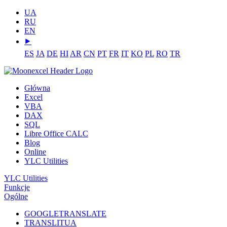
UA
RU
EN
⯈
ES
JA
DE
HI
AR
CN
PT
FR
IT
KO
PL
RO
TR
Główna
Excel
VBA
DAX
SQL
Libre Office CALC
Blog
Online
YLC Utilities
YLC Utilities
Funkcje
Ogólne
GOOGLETRANSLATE
TRANSLITUA