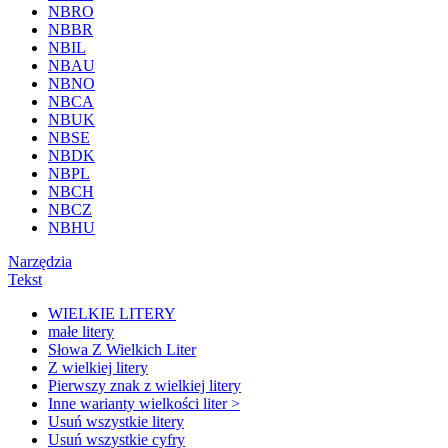
NBRO
NBBR
NBIL
NBAU
NBNO
NBCA
NBUK
NBSE
NBDK
NBPL
NBCH
NBCZ
NBHU
Narzędzia
Tekst
WIELKIE LITERY
małe litery
Słowa Z Wielkich Liter
Z wielkiej litery
Pierwszy znak z wielkiej litery
Inne warianty wielkości liter >
Usuń wszystkie litery
Usuń wszystkie cyfry