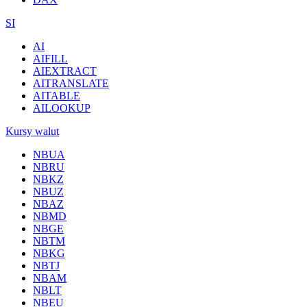
SI
AI
AIFILL
AIEXTRACT
AITRANSLATE
AITABLE
AILOOKUP
Kursy walut
NBUA
NBRU
NBKZ
NBUZ
NBAZ
NBMD
NBGE
NBTM
NBKG
NBTJ
NBAM
NBLT
NBEU