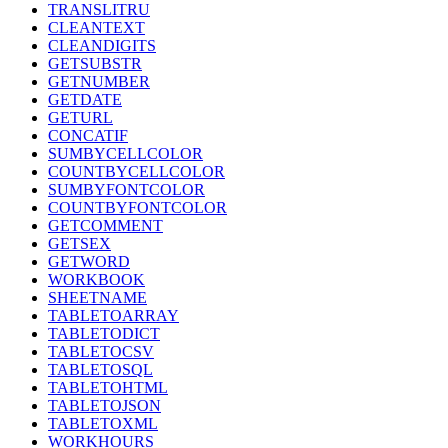
TRANSLITRU
CLEANTEXT
CLEANDIGITS
GETSUBSTR
GETNUMBER
GETDATE
GETURL
CONCATIF
SUMBYCELLCOLOR
COUNTBYCELLCOLOR
SUMBYFONTCOLOR
COUNTBYFONTCOLOR
GETCOMMENT
GETSEX
GETWORD
WORKBOOK
SHEETNAME
TABLETOARRAY
TABLETODICT
TABLETOCSV
TABLETOSQL
TABLETOHTML
TABLETOJSON
TABLETOXML
WORKHOURS