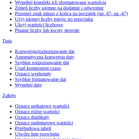
Wypełnij komórki ich sformatowaną wartością
Zmień liczby ujemne na dodatnie i odwrotnie
Przenieś znak minus z końca na początek (np. 47- na -47)
Użyj istotnej liczby miejsc po przecinku
Ukryj wartości liczbowe
Pisanie liczby lub kwoty słownie
Data
Konwersja/rozpoznawanie dat
Automatyczna konwersja daty
Szybkie rozpoznawanie dat
Usuń komponent czasu
Oznacz weekendy
Szybkie formatowanie dat
Wypełnij daty
Zakres
Oznacz unikatowe wartości
Oznacz różne wartości
Oznacz duplikaty
Oznacz nadmiarowe wartości
Przebudowa tabeli
Utwórz listę rozwijaną