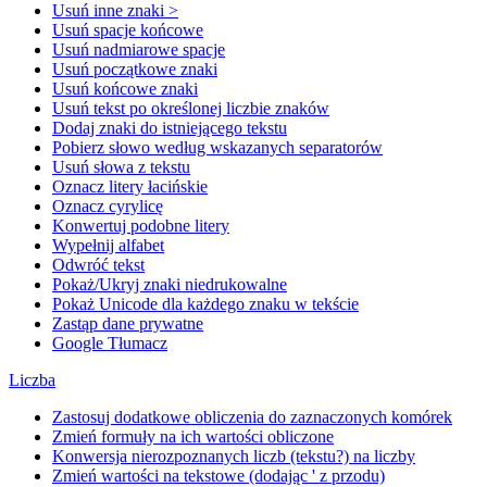
Usuń inne znaki >
Usuń spacje końcowe
Usuń nadmiarowe spacje
Usuń początkowe znaki
Usuń końcowe znaki
Usuń tekst po określonej liczbie znaków
Dodaj znaki do istniejącego tekstu
Pobierz słowo według wskazanych separatorów
Usuń słowa z tekstu
Oznacz litery łacińskie
Oznacz cyrylicę
Konwertuj podobne litery
Wypełnij alfabet
Odwróć tekst
Pokaż/Ukryj znaki niedrukowalne
Pokaż Unicode dla każdego znaku w tekście
Zastąp dane prywatne
Google Tłumacz
Liczba
Zastosuj dodatkowe obliczenia do zaznaczonych komórek
Zmień formuły na ich wartości obliczone
Konwersja nierozpoznanych liczb (tekstu?) na liczby
Zmień wartości na tekstowe (dodając ' z przodu)