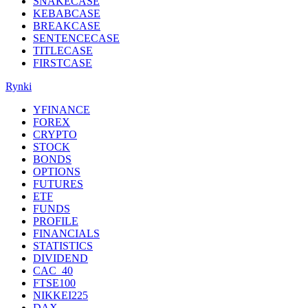
SNAKECASE
KEBABCASE
BREAKCASE
SENTENCECASE
TITLECASE
FIRSTCASE
Rynki
YFINANCE
FOREX
CRYPTO
STOCK
BONDS
OPTIONS
FUTURES
ETF
FUNDS
PROFILE
FINANCIALS
STATISTICS
DIVIDEND
CAC_40
FTSE100
NIKKEI225
DAX