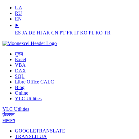
UA
RU
EN
⯈
ES
JA
DE
HI
AR
CN
PT
FR
IT
KO
PL
RO
TR
मुख्य
Excel
VBA
DAX
SQL
Libre Office CALC
Blog
Online
YLC Utilities
YLC Utilities
फ़ंक्शन
सामान्य
GOOGLETRANSLATE
TRANSLITUA