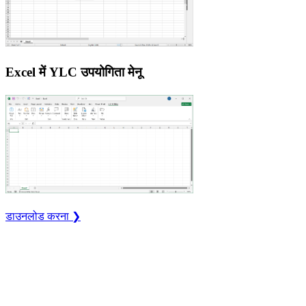
Excel में YLC उपयोगिता मेनू
डाउनलोड करना ❯