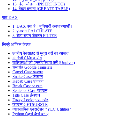
13. डेटा जोड़ना (INSERT INTO)
14. टेबल बनाना (CREATE TABLE)
पाठ DAX
1. DAX क्या है। बुनियादी अवधारणाओं।
2. फ़ंक्शन CALCULATE
3. डेटा चयन फ़ंक्शन FILTER
लिब्रे ऑफिस कैल्क
एनबीयू वेबसाइट से मुद्रा दरों का आयात
अंग्रेजी में लिखा योग
तालिकाओं को पुनर्व्यवस्थित करें (Unpivot)
समारोह
Google Translate
Camel Case फ़ंक्शन
Snake Case फ़ंक्शन
Kebab Case फ़ंक्शन
Break Case फ़ंक्शन
Sentence Case फ़ंक्शन
Title Case फ़ंक्शन
Fuzzy Lookup
समारोह
फ़ंक्शन GETSUBSTR
व्यावसायिक एक्सटेंशन "YLC Utilities"
Python मैक्रो कैसे बनाएं