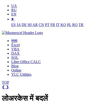
UA
RU
EN
⯈
ES
JA
DE
HI
AR
CN
PT
FR
IT
KO
PL
RO
TR
मुख्य
Excel
VBA
DAX
SQL
Libre Office CALC
Blog
Online
YLC Utilities
TOP
❮
❯
लोअरकेस में बदलें