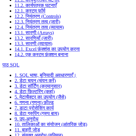
11.2. कार्यपत्रक घटनाएँ
12.1. कस्टम फॉर्म
12.2. नियंत्रण (Controls)
12.3. नियंत्रण तत्व (जारी)
12.4. नियंत्रण तत्व (व्यायाम)
13.1. सारणी (Arrays)
13.2. सारणियाँ (जारी)
13.3. सारणी (व्यायाम)
14.1. Excel फ़ंक्शंस का उपयोग करना
14.2. एक कस्टम फ़ंक्शन बनाना
पाठ SQL
1. SQL भाषा, बुनियादी अवधारणाएँ।
2. डेटा चयन (चयन करें)
3. डेटा सॉर्टिंग (क्रमानुसार)
4. डेटा फ़िल्टरिंग (कहां)
5. मेटाचैक्टर का उपयोग (जैसे)
6. गणना (गणना) फ़ील्ड
7. डाटा प्रोसेसिंग कार्य
8. डेटा ग्रुपिंग (ग्रुप बाय)
9. उप-अनुरोध
10. तालिकाओं का संयोजन (आंतरिक जोड़)
11. बाहरी जोड़
12. संयुक्त अनुरोध (यूनियन)