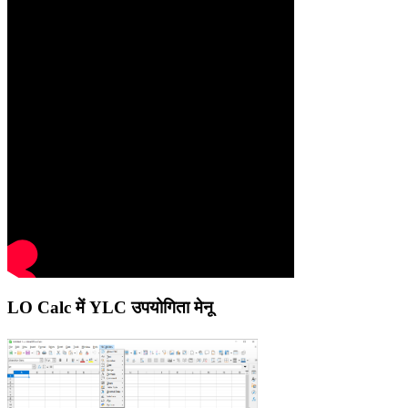
LO Calc में YLC उपयोगिता मेनू