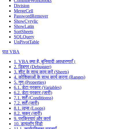
CombineWorkbooks
Division
MergeCell
PasswordRemover
ShowCyrylic
ShowLatin
SortSheets
SQLQuery
UnPivotTable
पाठ VBA
1. VBA क्या है, बुनियादी अवधारणाएँ।
2. डिबगर (Debugger)
3. शीट के साथ काम करें (Sheets)
4. कोशिकाओं के साथ कार्य करना (Ranges)
5. गुण (Properties)
6.1. डेटा प्रकार (Variables)
6.2. डेटा प्रकार (जारी)
7.1. शर्तें (Conditionss)
7.2. शर्तें (जारी)
8.1. लूप्स (Loops)
8.2. चक्र (जारी)
9. प्रक्रियाएं और कार्य
10. डायलॉग विंडो
11.1. कार्यपुस्तिका घटनाएँ