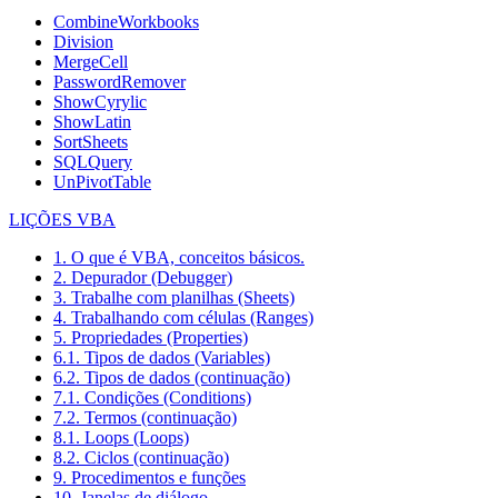
CombineWorkbooks
Division
MergeCell
PasswordRemover
ShowCyrylic
ShowLatin
SortSheets
SQLQuery
UnPivotTable
LIÇÕES VBA
1. O que é VBA, conceitos básicos.
2. Depurador (Debugger)
3. Trabalhe com planilhas (Sheets)
4. Trabalhando com células (Ranges)
5. Propriedades (Properties)
6.1. Tipos de dados (Variables)
6.2. Tipos de dados (continuação)
7.1. Condições (Conditions)
7.2. Termos (continuação)
8.1. Loops (Loops)
8.2. Ciclos (continuação)
9. Procedimentos e funções
10. Janelas de diálogo