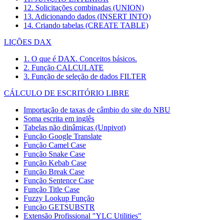
12. Solicitações combinadas (UNION)
13. Adicionando dados (INSERT INTO)
14. Criando tabelas (CREATE TABLE)
LIÇÕES DAX
1. O que é DAX. Conceitos básicos.
2. Função CALCULATE
3. Função de seleção de dados FILTER
CÁLCULO DE ESCRITÓRIO LIBRE
Importação de taxas de câmbio do site do NBU
Soma escrita em inglês
Tabelas não dinâmicas (Unpivot)
Função
Google Translate
Função Camel Case
Função Snake Case
Função Kebab Case
Função Break Case
Função Sentence Case
Função Title Case
Fuzzy Lookup
Função
Função GETSUBSTR
Extensão Profissional "YLC Utilities"