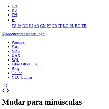
UA
RU
EN
⯈
ES
JA
DE
HI
AR
CN
PT
FR
IT
KO
PL
RO
TR
Principal
Excel
VBA
DAX
SQL
Libre Office CALC
Blog
Online
YLC Utilities
TOP
❮
❯
Mudar para minúsculas