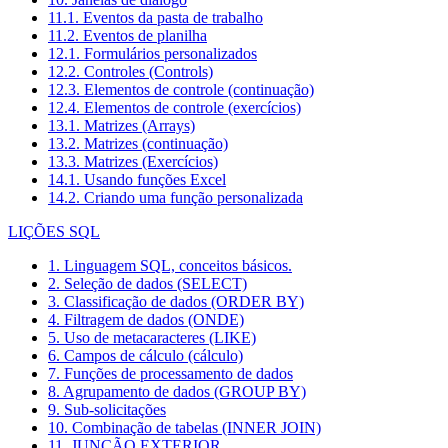
11.1. Eventos da pasta de trabalho
11.2. Eventos de planilha
12.1. Formulários personalizados
12.2. Controles (Controls)
12.3. Elementos de controle (continuação)
12.4. Elementos de controle (exercícios)
13.1. Matrizes (Arrays)
13.2. Matrizes (continuação)
13.3. Matrizes (Exercícios)
14.1. Usando funções Excel
14.2. Criando uma função personalizada
LIÇÕES SQL
1. Linguagem SQL, conceitos básicos.
2. Seleção de dados (SELECT)
3. Classificação de dados (ORDER BY)
4. Filtragem de dados (ONDE)
5. Uso de metacaracteres (LIKE)
6. Campos de cálculo (cálculo)
7. Funções de processamento de dados
8. Agrupamento de dados (GROUP BY)
9. Sub-solicitações
10. Combinação de tabelas (INNER JOIN)
11. JUNÇÃO EXTERIOR