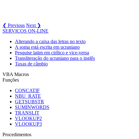
❮ Previous
Next ❯
SERVIÇOS ON-LINE
Alterando a caixa das letras no texto
A soma está escrita em ucraniano
Pesquise latim em cirílico e vice-versa
Transliteração do ucraniano para o inglês
Taxas de câmbio
VBA Macros
Funções
CONCATIF
NBU_RATE
GETSUBSTR
SUMINWORDS
TRANSLIT
VLOOKUP2
VLOOKUP3
Procedimentos