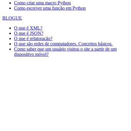
Como criar uma macro Python
Como escrever uma função em Python
BLOGUE
O que é XML?
O que é JSON?
O que é refatoração?
O que são redes de computadores. Conceitos básicos.
Como saber que um usuário visitou o site a partir de um
dispositivo móvel?