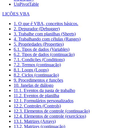
UnPivotTable
LIÇÕES VBA
1. O que é VBA, conceitos básicos.
2. Depurador (Debugger)
3. Trabalhe com planilhas (Sheets)
4. Trabalhando com células (Ranges)
5. Propriedades (Properties)
6.1. Tipos de dados (Variables)
6.2. Tipos de dados (continuação)
7.1. Condições (Conditions)
7.2. Termos (continuação)
8.1. Loops (Loops)
8.2. Ciclos (continuação)
9. Procedimentos e funções
10. Janelas de diálogo
11.1. Eventos da pasta de trabalho
11.2. Eventos de planilha
12.1. Formulários personalizados
12.2. Controles (Controls)
12.3. Elementos de controle (continuação)
12.4. Elementos de controle (exercícios)
13.1. Matrizes (Arrays)
13.2. Matrizes (continuação)