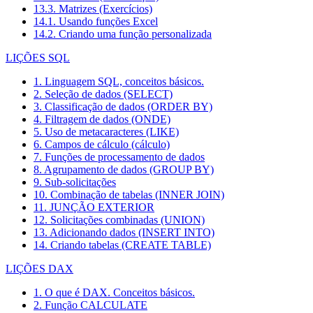
13.3. Matrizes (Exercícios)
14.1. Usando funções Excel
14.2. Criando uma função personalizada
LIÇÕES SQL
1. Linguagem SQL, conceitos básicos.
2. Seleção de dados (SELECT)
3. Classificação de dados (ORDER BY)
4. Filtragem de dados (ONDE)
5. Uso de metacaracteres (LIKE)
6. Campos de cálculo (cálculo)
7. Funções de processamento de dados
8. Agrupamento de dados (GROUP BY)
9. Sub-solicitações
10. Combinação de tabelas (INNER JOIN)
11. JUNÇÃO EXTERIOR
12. Solicitações combinadas (UNION)
13. Adicionando dados (INSERT INTO)
14. Criando tabelas (CREATE TABLE)
LIÇÕES DAX
1. O que é DAX. Conceitos básicos.
2. Função CALCULATE