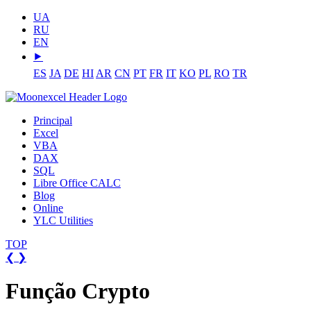
UA
RU
EN
⯈
ES
JA
DE
HI
AR
CN
PT
FR
IT
KO
PL
RO
TR
Principal
Excel
VBA
DAX
SQL
Libre Office CALC
Blog
Online
YLC Utilities
TOP
❮
❯
Função Crypto