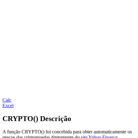
Calc
Excel
CRYPTO() Descrição
A função CRYPTO() foi concebida para obter automaticamente os
preços das criptomoedas diretamente do
site Yahoo Finance