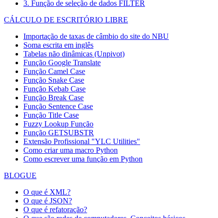
3. Função de seleção de dados FILTER
CÁLCULO DE ESCRITÓRIO LIBRE
Importação de taxas de câmbio do site do NBU
Soma escrita em inglês
Tabelas não dinâmicas (Unpivot)
Função
Google Translate
Função Camel Case
Função Snake Case
Função Kebab Case
Função Break Case
Função Sentence Case
Função Title Case
Fuzzy Lookup
Função
Função GETSUBSTR
Extensão Profissional "YLC Utilities"
Como criar uma macro Python
Como escrever uma função em Python
BLOGUE
O que é XML?
O que é JSON?
O que é refatoração?