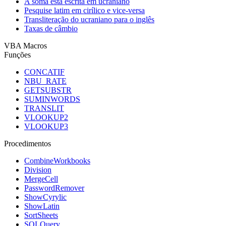
A soma está escrita em ucraniano
Pesquise latim em cirílico e vice-versa
Transliteração do ucraniano para o inglês
Taxas de câmbio
VBA Macros
Funções
CONCATIF
NBU_RATE
GETSUBSTR
SUMINWORDS
TRANSLIT
VLOOKUP2
VLOOKUP3
Procedimentos
CombineWorkbooks
Division
MergeCell
PasswordRemover
ShowCyrylic
ShowLatin
SortSheets
SQLQuery