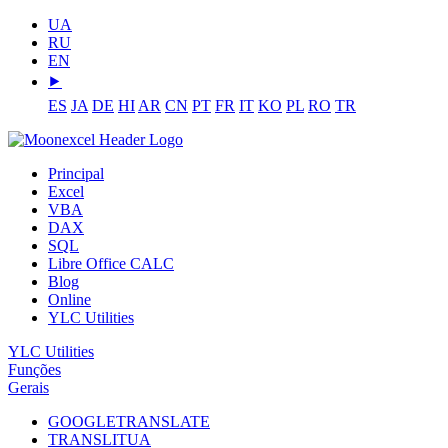
UA
RU
EN
⯈
ES
JA
DE
HI
AR
CN
PT
FR
IT
KO
PL
RO
TR
Principal
Excel
VBA
DAX
SQL
Libre Office CALC
Blog
Online
YLC Utilities
YLC Utilities
Funções
Gerais
GOOGLETRANSLATE
TRANSLITUA