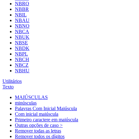
NBRO
NBBR
NBIL
NBAU
NBNO
NBCA
NBUK
NBSE
NBDK
NBPL
NBCH
NBCZ
NBHU
Utilitários
Texto
MAIÚSCULAS
minúsculas
Palavras Com Inicial Maiúscula
Com inicial maiúscula
Primeiro caractere em maiúscula
Outras opções de caso >
Remover todas as letras
Remover todos os dígitos