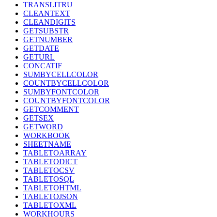
TRANSLITRU
CLEANTEXT
CLEANDIGITS
GETSUBSTR
GETNUMBER
GETDATE
GETURL
CONCATIF
SUMBYCELLCOLOR
COUNTBYCELLCOLOR
SUMBYFONTCOLOR
COUNTBYFONTCOLOR
GETCOMMENT
GETSEX
GETWORD
WORKBOOK
SHEETNAME
TABLETOARRAY
TABLETODICT
TABLETOCSV
TABLETOSQL
TABLETOHTML
TABLETOJSON
TABLETOXML
WORKHOURS