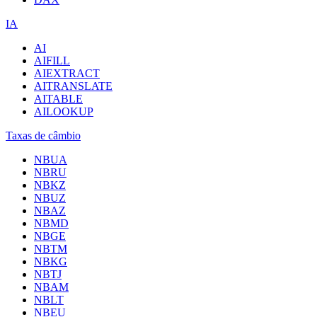
IA
AI
AIFILL
AIEXTRACT
AITRANSLATE
AITABLE
AILOOKUP
Taxas de câmbio
NBUA
NBRU
NBKZ
NBUZ
NBAZ
NBMD
NBGE
NBTM
NBKG
NBTJ
NBAM
NBLT
NBEU