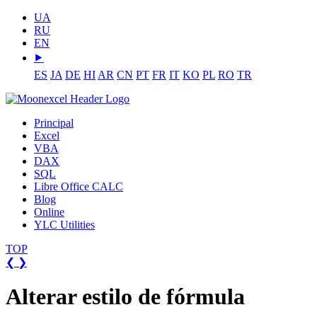
UA
RU
EN
⯈
ES
JA
DE
HI
AR
CN
PT
FR
IT
KO
PL
RO
TR
Principal
Excel
VBA
DAX
SQL
Libre Office CALC
Blog
Online
YLC Utilities
TOP
❮
❯
Alterar estilo de fórmula