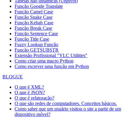
Tabelas não dinâmicas (Unpivot)
Função
Google Translate
Função Camel Case
Função Snake Case
Função Kebab Case
Função Break Case
Função Sentence Case
Função Title Case
Fuzzy Lookup
Função
Função GETSUBSTR
Extensão Profissional "YLC Utilities"
Como criar uma macro Python
Como escrever uma função em Python
BLOGUE
O que é XML?
O que é JSON?
O que é refatoração?
O que são redes de computadores. Conceitos básicos.
Como saber que um usuário visitou o site a partir de um
dispositivo móvel?