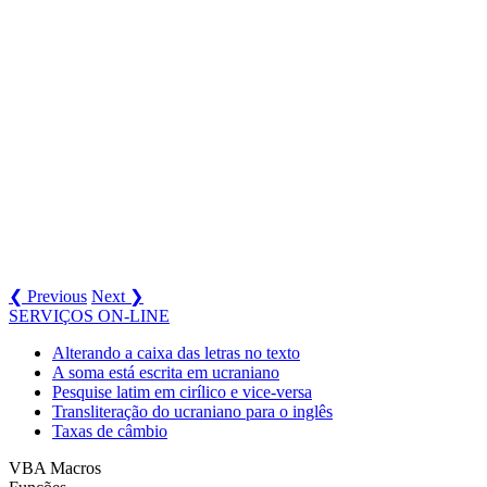
❮ Previous
Next ❯
SERVIÇOS ON-LINE
Alterando a caixa das letras no texto
A soma está escrita em ucraniano
Pesquise latim em cirílico e vice-versa
Transliteração do ucraniano para o inglês
Taxas de câmbio
VBA Macros