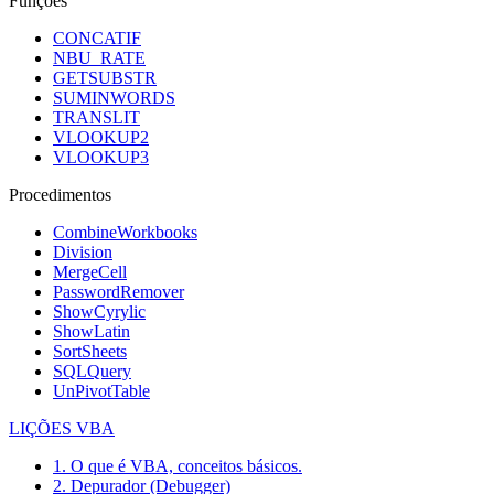
Funções
CONCATIF
NBU_RATE
GETSUBSTR
SUMINWORDS
TRANSLIT
VLOOKUP2
VLOOKUP3
Procedimentos
CombineWorkbooks
Division
MergeCell
PasswordRemover
ShowCyrylic
ShowLatin
SortSheets
SQLQuery
UnPivotTable
LIÇÕES VBA
1. O que é VBA, conceitos básicos.
2. Depurador (Debugger)