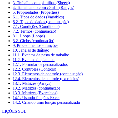
3. Trabalhe com planilhas (Sheets)
4. Trabalhando com células (Ranges)
5. Propriedades (Properties)
6.1. Tipos de dados (Variables)
6.2. Tipos de dados (continuação)
7.1. Condições (Conditions)
7.2. Termos (continuação)
8.1. Loops (Loops)
8.2. Ciclos (continuação)
9. Procedimentos e funções
10. Janelas de diálogo
11.1. Eventos da pasta de trabalho
11.2. Eventos de planilha
12.1. Formulários personalizados
12.2. Controles (Controls)
12.3. Elementos de controle (continuação)
12.4. Elementos de controle (exercícios)
13.1. Matrizes (Arrays)
13.2. Matrizes (continuação)
13.3. Matrizes (Exercícios)
14.1. Usando funções Excel
14.2. Criando uma função personalizada
LIÇÕES SQL