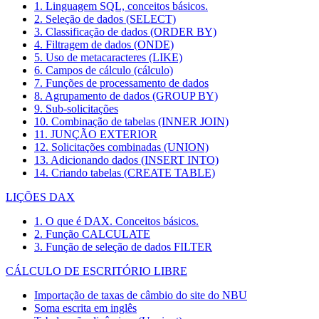
1. Linguagem SQL, conceitos básicos.
2. Seleção de dados (SELECT)
3. Classificação de dados (ORDER BY)
4. Filtragem de dados (ONDE)
5. Uso de metacaracteres (LIKE)
6. Campos de cálculo (cálculo)
7. Funções de processamento de dados
8. Agrupamento de dados (GROUP BY)
9. Sub-solicitações
10. Combinação de tabelas (INNER JOIN)
11. JUNÇÃO EXTERIOR
12. Solicitações combinadas (UNION)
13. Adicionando dados (INSERT INTO)
14. Criando tabelas (CREATE TABLE)
LIÇÕES DAX
1. O que é DAX. Conceitos básicos.
2. Função CALCULATE
3. Função de seleção de dados FILTER
CÁLCULO DE ESCRITÓRIO LIBRE
Importação de taxas de câmbio do site do NBU
Soma escrita em inglês