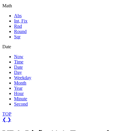
Math
Abs
Int, Fix
Rnd
Round
Sqr
Date
Now
Time
Date
Day
Weekday
Month
Year
Hour
Minute
Second
TOP
❮
❯