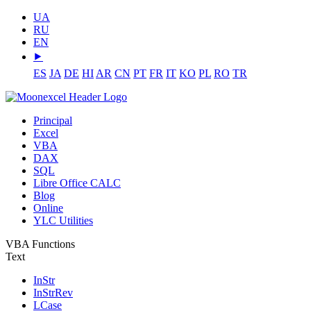
UA
RU
EN
⯈
ES
JA
DE
HI
AR
CN
PT
FR
IT
KO
PL
RO
TR
Principal
Excel
VBA
DAX
SQL
Libre Office CALC
Blog
Online
YLC Utilities
VBA Functions
Text
InStr
InStrRev
LCase