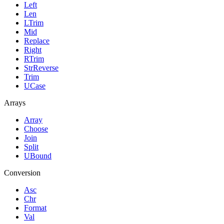
Left
Len
LTrim
Mid
Replace
Right
RTrim
StrReverse
Trim
UCase
Arrays
Array
Choose
Join
Split
UBound
Conversion
Asc
Chr
Format
Val