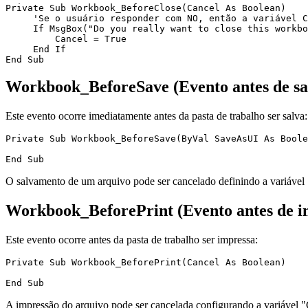
Private Sub Workbook_BeforeClose(Cancel As Boolean)

     'Se o usuário responder com NO, então a variável C
     If MsgBox("Do you really want to close this workbo
         Cancel = True

     End If

Workbook_BeforeSave (Evento antes de sal
Este evento ocorre imediatamente antes da pasta de trabalho ser salva:
Private Sub Workbook_BeforeSave(ByVal SaveAsUI As Boole
O salvamento de um arquivo pode ser cancelado definindo a variável
Workbook_BeforePrint (Evento antes de im
Este evento ocorre antes da pasta de trabalho ser impressa:
Private Sub Workbook_BeforePrint(Cancel As Boolean)

A impressão do arquivo pode ser cancelada configurando a variável 