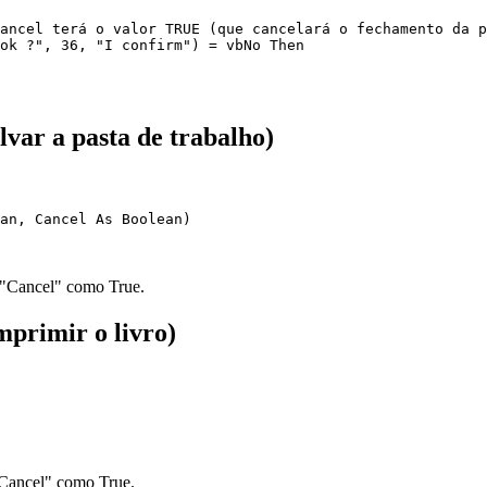
ancel terá o valor TRUE (que cancelará o fechamento da p
ok ?", 36, "I confirm") = vbNo Then

var a pasta de trabalho)
an, Cancel As Boolean)

 "Cancel" como True.
primir o livro)
"Cancel" como True.