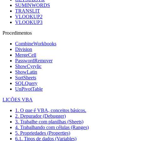
SUMINWORDS
TRANSLIT
VLOOKUP2
VLOOKUP3
Procedimentos
CombineWorkbooks
Division
MergeCell
PasswordRemover
ShowCyrylic
ShowLatin
SortSheets
SQLQuery
UnPivotTable
LIÇÕES VBA
1. O que é VBA, conceitos básicos.
2. Depurador (Debugger)
3. Trabalhe com planilhas (Sheets)
4. Trabalhando com células (Ranges)
5. Propriedades (Properties)
6.1. Tipos de dados (Variables)