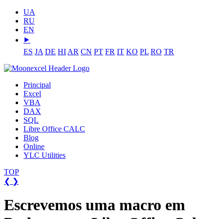
UA
RU
EN
⯈
ES
JA
DE
HI
AR
CN
PT
FR
IT
KO
PL
RO
TR
Principal
Excel
VBA
DAX
SQL
Libre Office CALC
Blog
Online
YLC Utilities
TOP
❮
❯
Escrevemos uma macro em