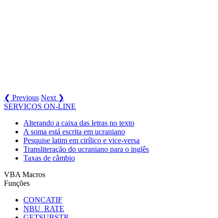
❮ Previous
Next ❯
SERVIÇOS ON-LINE
Alterando a caixa das letras no texto
A soma está escrita em ucraniano
Pesquise latim em cirílico e vice-versa
Transliteração do ucraniano para o inglês
Taxas de câmbio
VBA Macros
Funções
CONCATIF
NBU_RATE
GETSUBSTR