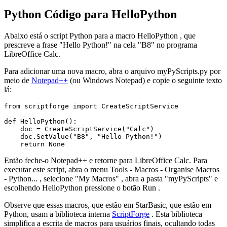
Python Código para HelloPython
Abaixo está o script Python para a macro
HelloPython
, que
prescreve a frase
"Hello Python!"
na cela
"B8"
no programa
LibreOffice Calc.
Para adicionar uma nova macro, abra o arquivo
myPyScripts.py
por
meio de
Notepad++
(ou
Windows Notepad
) e copie o seguinte texto
lá:
from scriptforge import CreateScriptService

def HelloPython():

    doc = CreateScriptService("Calc")

    doc.SetValue("B8", "Hello Python!")

Então feche-o
Notepad++
e retorne para LibreOffice Calc. Para
executar este script, abra o menu
Tools - Macros - Organise Macros
- Python...
, selecione
"My Macros"
, abra a pasta
"myPyScripts"
e
escolhendo
HelloPython
pressione o botão
Run
.
Observe que essas macros, que estão em StarBasic, que estão em
Python, usam a biblioteca interna
ScriptForge
. Esta biblioteca
simplifica a escrita de macros para usuários finais, ocultando todas