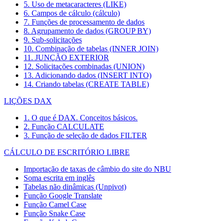
5. Uso de metacaracteres (LIKE)
6. Campos de cálculo (cálculo)
7. Funções de processamento de dados
8. Agrupamento de dados (GROUP BY)
9. Sub-solicitações
10. Combinação de tabelas (INNER JOIN)
11. JUNÇÃO EXTERIOR
12. Solicitações combinadas (UNION)
13. Adicionando dados (INSERT INTO)
14. Criando tabelas (CREATE TABLE)
LIÇÕES DAX
1. O que é DAX. Conceitos básicos.
2. Função CALCULATE
3. Função de seleção de dados FILTER
CÁLCULO DE ESCRITÓRIO LIBRE
Importação de taxas de câmbio do site do NBU
Soma escrita em inglês
Tabelas não dinâmicas (Unpivot)
Função
Google Translate
Função Camel Case
Função Snake Case