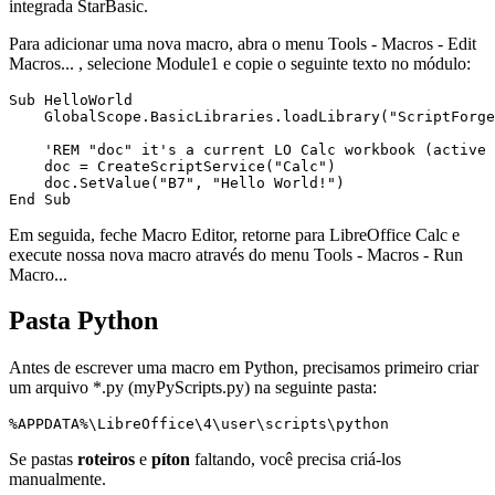
integrada StarBasic.
Para adicionar uma nova macro, abra o menu
Tools - Macros - Edit
Macros...
, selecione Module1 e copie o seguinte texto no módulo:
Sub HelloWorld

    GlobalScope.BasicLibraries.loadLibrary("ScriptForge
    'REM "doc" it's a current LO Calc workbook (active 
    doc = CreateScriptService("Calc")

    doc.SetValue("B7", "Hello World!")

Em seguida, feche Macro Editor, retorne para LibreOffice Calc e
execute nossa nova macro através do menu
Tools - Macros - Run
Macro...
Pasta Python
Antes de escrever uma macro em Python, precisamos primeiro criar
um arquivo *.py (
myPyScripts.py
) na seguinte pasta:
Se pastas
roteiros
e
píton
faltando, você precisa criá-los
manualmente.