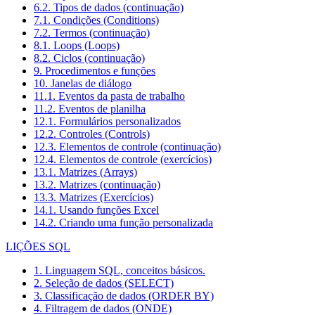
6.2. Tipos de dados (continuação)
7.1. Condições (Conditions)
7.2. Termos (continuação)
8.1. Loops (Loops)
8.2. Ciclos (continuação)
9. Procedimentos e funções
10. Janelas de diálogo
11.1. Eventos da pasta de trabalho
11.2. Eventos de planilha
12.1. Formulários personalizados
12.2. Controles (Controls)
12.3. Elementos de controle (continuação)
12.4. Elementos de controle (exercícios)
13.1. Matrizes (Arrays)
13.2. Matrizes (continuação)
13.3. Matrizes (Exercícios)
14.1. Usando funções Excel
14.2. Criando uma função personalizada
LIÇÕES SQL
1. Linguagem SQL, conceitos básicos.
2. Seleção de dados (SELECT)
3. Classificação de dados (ORDER BY)
4. Filtragem de dados (ONDE)