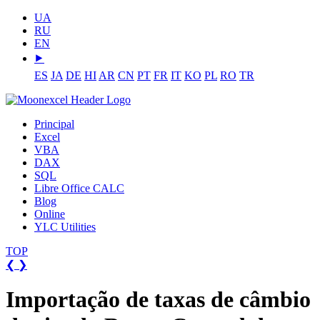
UA
RU
EN
⯈
ES
JA
DE
HI
AR
CN
PT
FR
IT
KO
PL
RO
TR
Principal
Excel
VBA
DAX
SQL
Libre Office CALC
Blog
Online
YLC Utilities
TOP
❮
❯
Importação de taxas de câmbio