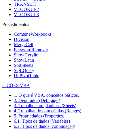
TRANSLIT
VLOOKUP2
VLOOKUP3
Procedimentos
CombineWorkbooks
Division
MergeCell
PasswordRemover
ShowCyrylic
ShowLatin
SortSheets
SQLQuery
UnPivotTable
LIÇÕES VBA
1. O que é VBA, conceitos básicos.
2. Depurador (Debugger)
3. Trabalhe com planilhas (Sheets)
4. Trabalhando com células (Ranges)
5. Propriedades (Properties)
6.1. Tipos de dados (Variables)
6.2. Tipos de dados (continuação)