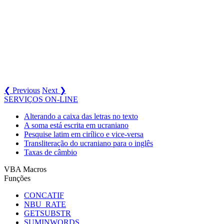
❮ Previous
Next ❯
SERVIÇOS ON-LINE
Alterando a caixa das letras no texto
A soma está escrita em ucraniano
Pesquise latim em cirílico e vice-versa
Transliteração do ucraniano para o inglês
Taxas de câmbio
VBA Macros
Funções
CONCATIF
NBU_RATE
GETSUBSTR
SUMINWORDS