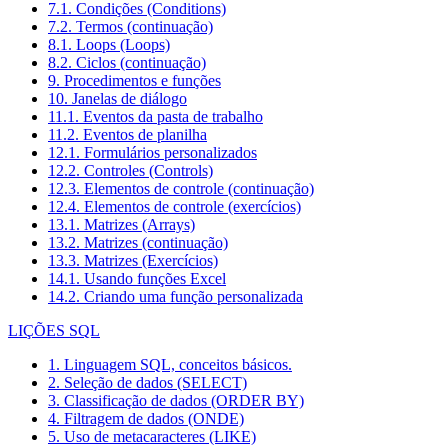
7.1. Condições (Conditions)
7.2. Termos (continuação)
8.1. Loops (Loops)
8.2. Ciclos (continuação)
9. Procedimentos e funções
10. Janelas de diálogo
11.1. Eventos da pasta de trabalho
11.2. Eventos de planilha
12.1. Formulários personalizados
12.2. Controles (Controls)
12.3. Elementos de controle (continuação)
12.4. Elementos de controle (exercícios)
13.1. Matrizes (Arrays)
13.2. Matrizes (continuação)
13.3. Matrizes (Exercícios)
14.1. Usando funções Excel
14.2. Criando uma função personalizada
LIÇÕES SQL
1. Linguagem SQL, conceitos básicos.
2. Seleção de dados (SELECT)
3. Classificação de dados (ORDER BY)
4. Filtragem de dados (ONDE)
5. Uso de metacaracteres (LIKE)