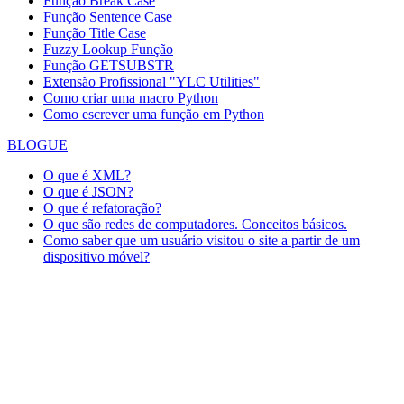
Função Break Case
Função Sentence Case
Função Title Case
Fuzzy Lookup
Função
Função GETSUBSTR
Extensão Profissional "YLC Utilities"
Como criar uma macro Python
Como escrever uma função em Python
BLOGUE
O que é XML?
O que é JSON?
O que é refatoração?
O que são redes de computadores. Conceitos básicos.
Como saber que um usuário visitou o site a partir de um
dispositivo móvel?