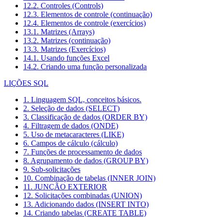
12.2. Controles (Controls)
12.3. Elementos de controle (continuação)
12.4. Elementos de controle (exercícios)
13.1. Matrizes (Arrays)
13.2. Matrizes (continuação)
13.3. Matrizes (Exercícios)
14.1. Usando funções Excel
14.2. Criando uma função personalizada
LIÇÕES SQL
1. Linguagem SQL, conceitos básicos.
2. Seleção de dados (SELECT)
3. Classificação de dados (ORDER BY)
4. Filtragem de dados (ONDE)
5. Uso de metacaracteres (LIKE)
6. Campos de cálculo (cálculo)
7. Funções de processamento de dados
8. Agrupamento de dados (GROUP BY)
9. Sub-solicitações
10. Combinação de tabelas (INNER JOIN)
11. JUNÇÃO EXTERIOR
12. Solicitações combinadas (UNION)
13. Adicionando dados (INSERT INTO)
14. Criando tabelas (CREATE TABLE)