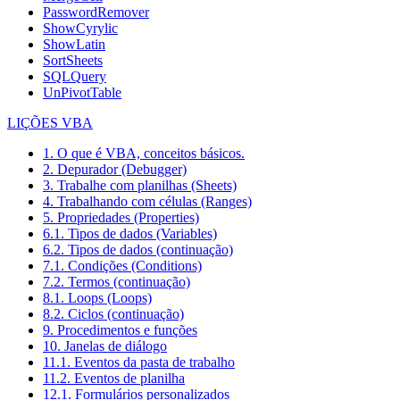
PasswordRemover
ShowCyrylic
ShowLatin
SortSheets
SQLQuery
UnPivotTable
LIÇÕES VBA
1. O que é VBA, conceitos básicos.
2. Depurador (Debugger)
3. Trabalhe com planilhas (Sheets)
4. Trabalhando com células (Ranges)
5. Propriedades (Properties)
6.1. Tipos de dados (Variables)
6.2. Tipos de dados (continuação)
7.1. Condições (Conditions)
7.2. Termos (continuação)
8.1. Loops (Loops)
8.2. Ciclos (continuação)
9. Procedimentos e funções
10. Janelas de diálogo
11.1. Eventos da pasta de trabalho
11.2. Eventos de planilha
12.1. Formulários personalizados