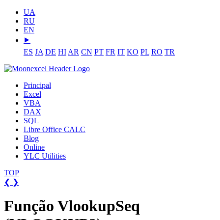
UA
RU
EN
⯈
ES
JA
DE
HI
AR
CN
PT
FR
IT
KO
PL
RO
TR
Principal
Excel
VBA
DAX
SQL
Libre Office CALC
Blog
Online
YLC Utilities
TOP
❮
❯
Função VlookupSeq