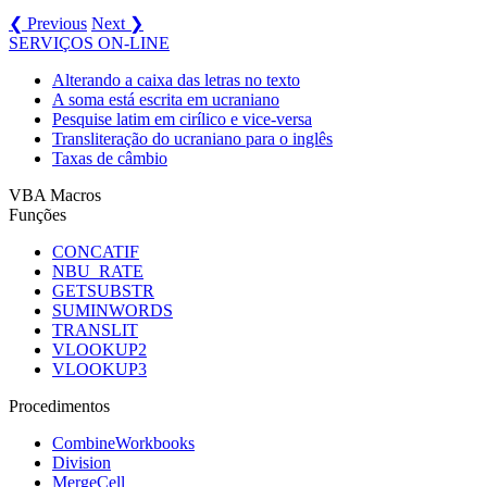
❮ Previous
Next ❯
SERVIÇOS ON-LINE
Alterando a caixa das letras no texto
A soma está escrita em ucraniano
Pesquise latim em cirílico e vice-versa
Transliteração do ucraniano para o inglês
Taxas de câmbio
VBA Macros
Funções
CONCATIF
NBU_RATE
GETSUBSTR
SUMINWORDS
TRANSLIT
VLOOKUP2
VLOOKUP3
Procedimentos
CombineWorkbooks
Division
MergeCell