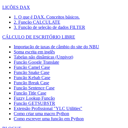
LIÇÕES DAX
1. O que é DAX. Conceitos básicos.
2. Função CALCULATE
3. Função de seleção de dados FILTER
CÁLCULO DE ESCRITÓRIO LIBRE
Importação de taxas de câmbio do site do NBU
Soma escrita em inglês
Tabelas não dinâmicas (Unpivot)
Função
Google Translate
Função Camel Case
Função Snake Case
Função Kebab Case
Função Break Case
Função Sentence Case
Função Title Case
Fuzzy Lookup
Função
Função GETSUBSTR
Extensão Profissional "YLC Utilities"
Como criar uma macro Python
Como escrever uma função em Python