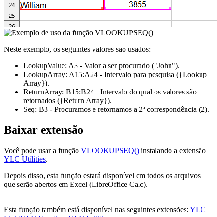
Neste exemplo, os seguintes valores são usados:
LookupValue:
A3
- Valor a ser procurado
("John")
.
LookupArray:
A15:A24
- Intervalo para pesquisa
({Lookup
Array})
.
ReturnArray:
B15:B24
- Intervalo do qual os valores são
retornados
({Return Array})
.
Seq:
B3
- Procuramos e retornamos a 2ª correspondência
(2)
.
Baixar extensão
Você pode usar a função
VLOOKUPSEQ()
instalando a extensão
YLC Utilities
.
Depois disso, esta função estará disponível em todos os arquivos
que serão abertos em Excel (LibreOffice Calc).
Esta função também está disponível nas seguintes extensões:
YLC