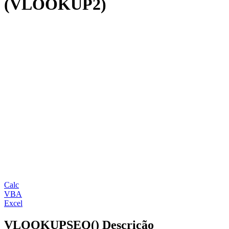
(VLOOKUP2)
Calc
VBA
Excel
VLOOKUPSEQ() Descrição