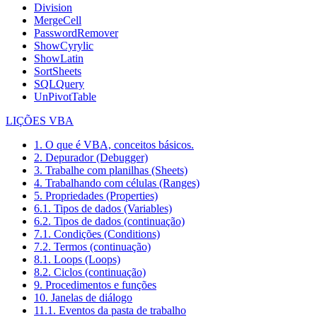
Division
MergeCell
PasswordRemover
ShowCyrylic
ShowLatin
SortSheets
SQLQuery
UnPivotTable
LIÇÕES VBA
1. O que é VBA, conceitos básicos.
2. Depurador (Debugger)
3. Trabalhe com planilhas (Sheets)
4. Trabalhando com células (Ranges)
5. Propriedades (Properties)
6.1. Tipos de dados (Variables)
6.2. Tipos de dados (continuação)
7.1. Condições (Conditions)
7.2. Termos (continuação)
8.1. Loops (Loops)
8.2. Ciclos (continuação)
9. Procedimentos e funções
10. Janelas de diálogo
11.1. Eventos da pasta de trabalho