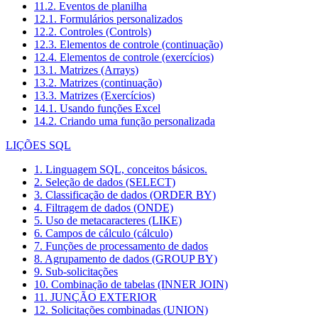
11.2. Eventos de planilha
12.1. Formulários personalizados
12.2. Controles (Controls)
12.3. Elementos de controle (continuação)
12.4. Elementos de controle (exercícios)
13.1. Matrizes (Arrays)
13.2. Matrizes (continuação)
13.3. Matrizes (Exercícios)
14.1. Usando funções Excel
14.2. Criando uma função personalizada
LIÇÕES SQL
1. Linguagem SQL, conceitos básicos.
2. Seleção de dados (SELECT)
3. Classificação de dados (ORDER BY)
4. Filtragem de dados (ONDE)
5. Uso de metacaracteres (LIKE)
6. Campos de cálculo (cálculo)
7. Funções de processamento de dados
8. Agrupamento de dados (GROUP BY)
9. Sub-solicitações
10. Combinação de tabelas (INNER JOIN)
11. JUNÇÃO EXTERIOR
12. Solicitações combinadas (UNION)