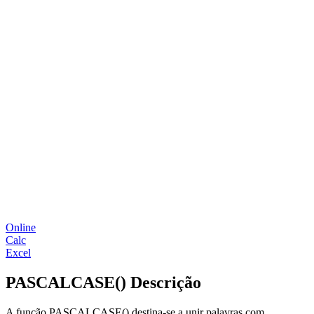
Online
Calc
Excel
PASCALCASE() Descrição
A função PASCALCASE() destina-se a unir palavras com