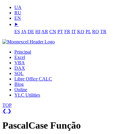
UA
RU
EN
⯈
ES
JA
DE
HI
AR
CN
PT
FR
IT
KO
PL
RO
TR
Principal
Excel
VBA
DAX
SQL
Libre Office CALC
Blog
Online
YLC Utilities
TOP
❮
❯
PascalCase Função