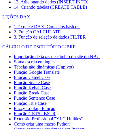
13. Adicionando dados (INSERT INTO)
14. Criando tabelas (CREATE TABLE)
LIÇÕES DAX
1. O que é DAX. Conceitos básicos.
2. Função CALCULATE
3. Função de seleção de dados FILTER
CÁLCULO DE ESCRITÓRIO LIBRE
Importação de taxas de câmbio do site do NBU
Soma escrita em inglês
Tabelas não dinâmicas (Unpivot)
Função
Google Translate
Função Camel Case
Função Snake Case
Função Kebab Case
Função Break Case
Função Sentence Case
Função Title Case
Fuzzy Lookup
Função
Função GETSUBSTR
Extensão Profissional "YLC Utilities"
Como criar uma macro Python