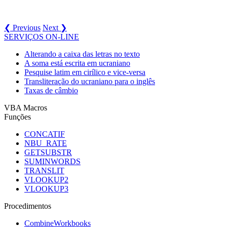
❮ Previous
Next ❯
SERVIÇOS ON-LINE
Alterando a caixa das letras no texto
A soma está escrita em ucraniano
Pesquise latim em cirílico e vice-versa
Transliteração do ucraniano para o inglês
Taxas de câmbio
VBA Macros
Funções
CONCATIF
NBU_RATE
GETSUBSTR
SUMINWORDS
TRANSLIT
VLOOKUP2
VLOOKUP3
Procedimentos
CombineWorkbooks