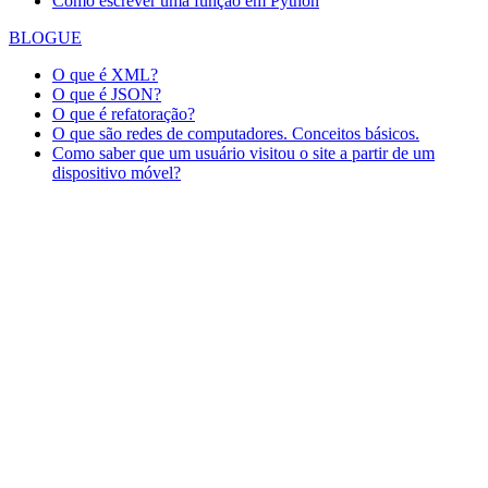
Como escrever uma função em Python
BLOGUE
O que é XML?
O que é JSON?
O que é refatoração?
O que são redes de computadores. Conceitos básicos.
Como saber que um usuário visitou o site a partir de um
dispositivo móvel?