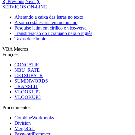
❮ Previous
Next ❯
SERVIÇOS ON-LINE
Alterando a caixa das letras no texto
A soma está escrita em ucraniano
Pesquise latim em cirílico e vice-versa
Transliteração do ucraniano para o inglês
Taxas de câmbio
VBA Macros
Funções
CONCATIF
NBU_RATE
GETSUBSTR
SUMINWORDS
TRANSLIT
VLOOKUP2
VLOOKUP3
Procedimentos
CombineWorkbooks
Division
MergeCell
PasswordRemover