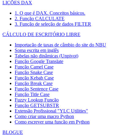
LIÇÕES DAX
1. O que é DAX. Conceitos básicos.
2. Função CALCULATE
3. Função de seleção de dados FILTER
CÁLCULO DE ESCRITÓRIO LIBRE
Importação de taxas de câmbio do site do NBU
Soma escrita em inglês
Tabelas não dinâmicas (Unpivot)
Função
Google Translate
Função Camel Case
Função Snake Case
Função Kebab Case
Função Break Case
Função Sentence Case
Função Title Case
Fuzzy Lookup
Função
Função GETSUBSTR
Extensão Profissional "YLC Utilities"
Como criar uma macro Python
Como escrever uma função em Python
BLOGUE