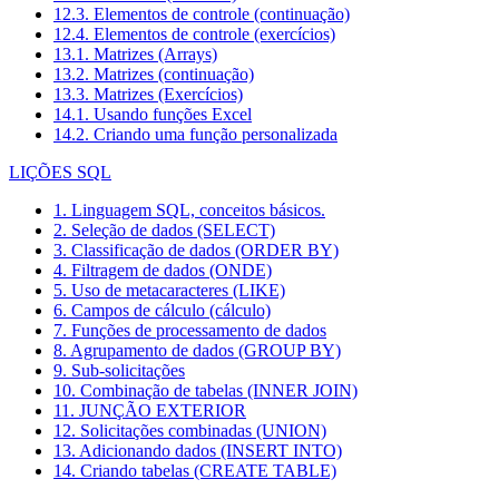
12.3. Elementos de controle (continuação)
12.4. Elementos de controle (exercícios)
13.1. Matrizes (Arrays)
13.2. Matrizes (continuação)
13.3. Matrizes (Exercícios)
14.1. Usando funções Excel
14.2. Criando uma função personalizada
LIÇÕES SQL
1. Linguagem SQL, conceitos básicos.
2. Seleção de dados (SELECT)
3. Classificação de dados (ORDER BY)
4. Filtragem de dados (ONDE)
5. Uso de metacaracteres (LIKE)
6. Campos de cálculo (cálculo)
7. Funções de processamento de dados
8. Agrupamento de dados (GROUP BY)
9. Sub-solicitações
10. Combinação de tabelas (INNER JOIN)
11. JUNÇÃO EXTERIOR
12. Solicitações combinadas (UNION)
13. Adicionando dados (INSERT INTO)
14. Criando tabelas (CREATE TABLE)