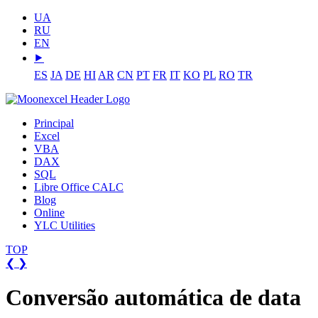
UA
RU
EN
⯈
ES
JA
DE
HI
AR
CN
PT
FR
IT
KO
PL
RO
TR
Principal
Excel
VBA
DAX
SQL
Libre Office CALC
Blog
Online
YLC Utilities
TOP
❮
❯
Conversão automática de data