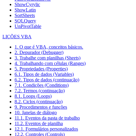
ShowCyrylic
ShowLatin
SortSheets
SQLQuery
UnPivotTable
LIÇÕES VBA
1. O que é VBA, conceitos básicos.
2. Depurador (Debugger)
3. Trabalhe com planilhas (Sheets)
4. Trabalhando com células (Ranges)
5. Propriedades (Properties)
6.1. Tipos de dados (Variables)
6.2. Tipos de dados (continuação)
7.1. Condições (Conditions)
7.2. Termos (continuação)
8.1. Loops (Loops)
8.2. Ciclos (continuação)
9. Procedimentos e funções
10. Janelas de diálogo
11.1. Eventos da pasta de trabalho
11.2. Eventos de planilha
12.1. Formulários personalizados
12.2. Controles (Controls)