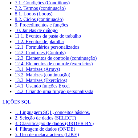
7.1. Condições (Conditions)
7.2. Termos (continuação)
8.1. Loops (Loops)
8.2. Ciclos (continuação)
9. Procedimentos e funções
10. Janelas de diálogo
11.1. Eventos da pasta de trabalho
11.2. Eventos de planilha
12.1. Formulários personalizados
12.2. Controles (Controls)
12.3. Elementos de controle (continuação)
12.4. Elementos de controle (exercícios)
13.1. Matrizes (Arrays)
13.2. Matrizes (continuação)
13.3. Matrizes (Exercícios)
14.1. Usando funções Excel
14.2. Criando uma função personalizada
LIÇÕES SQL
1. Linguagem SQL, conceitos básicos.
2. Seleção de dados (SELECT)
3. Classificação de dados (ORDER BY)
4. Filtragem de dados (ONDE)
5. Uso de metacaracteres (LIKE)