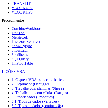
TRANSLIT
VLOOKUP2
VLOOKUP3
Procedimentos
CombineWorkbooks
Division
MergeCell
PasswordRemover
ShowCyrylic
ShowLatin
SortSheets
SQLQuery
UnPivotTable
LIÇÕES VBA
1. O que é VBA, conceitos básicos.
2. Depurador (Debugger)
3. Trabalhe com planilhas (Sheets)
4. Trabalhando com células (Ranges)
5. Propriedades (Properties)
6.1. Tipos de dados (Variables)
6.2. Tipos de dados (continuação)