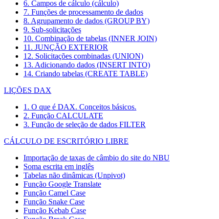
6. Campos de cálculo (cálculo)
7. Funções de processamento de dados
8. Agrupamento de dados (GROUP BY)
9. Sub-solicitações
10. Combinação de tabelas (INNER JOIN)
11. JUNÇÃO EXTERIOR
12. Solicitações combinadas (UNION)
13. Adicionando dados (INSERT INTO)
14. Criando tabelas (CREATE TABLE)
LIÇÕES DAX
1. O que é DAX. Conceitos básicos.
2. Função CALCULATE
3. Função de seleção de dados FILTER
CÁLCULO DE ESCRITÓRIO LIBRE
Importação de taxas de câmbio do site do NBU
Soma escrita em inglês
Tabelas não dinâmicas (Unpivot)
Função
Google Translate
Função Camel Case
Função Snake Case
Função Kebab Case