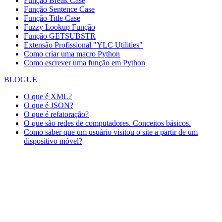
Função Break Case
Função Sentence Case
Função Title Case
Fuzzy Lookup
Função
Função GETSUBSTR
Extensão Profissional "YLC Utilities"
Como criar uma macro Python
Como escrever uma função em Python
BLOGUE
O que é XML?
O que é JSON?
O que é refatoração?
O que são redes de computadores. Conceitos básicos.
Como saber que um usuário visitou o site a partir de um
dispositivo móvel?