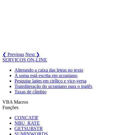
❮ Previous
Next ❯
SERVIÇOS ON-LINE
Alterando a caixa das letras no texto
A soma está escrita em ucraniano
Pesquise latim em cirílico e vice-versa
Transliteração do ucraniano para o inglês
Taxas de câmbio
VBA Macros
Funções
CONCATIF
NBU_RATE
GETSUBSTR
SUMINWORDS