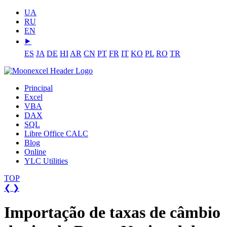
UA
RU
EN
⯈
ES
JA
DE
HI
AR
CN
PT
FR
IT
KO
PL
RO
TR
Principal
Excel
VBA
DAX
SQL
Libre Office CALC
Blog
Online
YLC Utilities
TOP
❮
❯
Importação de taxas de câmbio