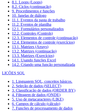
8.1. Loops (Loops)
8.2. Ciclos (continuação)
9. Procedimentos e funções
10. Janelas de diálogo
11.1. Eventos da pasta de trabalho
11.2. Eventos de planilha
12.1. Formulários personalizados
12.2. Controles (Controls)
12.3. Elementos de controle (continuação)
12.4. Elementos de controle (exercícios)
13.1. Matrizes (Arrays)
13.2. Matrizes (continuação)
13.3. Matrizes (Exercícios)
14.1. Usando funções Excel
14.2. Criando uma função personalizada
LIÇÕES SQL
1. Linguagem SQL, conceitos básicos.
2. Seleção de dados (SELECT)
3. Classificação de dados (ORDER BY)
4. Filtragem de dados (ONDE)
5. Uso de metacaracteres (LIKE)
6. Campos de cálculo (cálculo)
7. Funções de processamento de dados