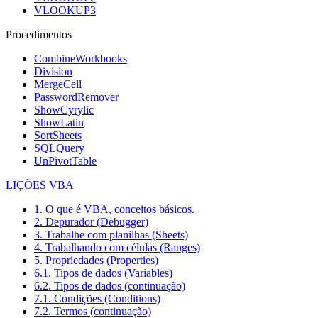
VLOOKUP3
Procedimentos
CombineWorkbooks
Division
MergeCell
PasswordRemover
ShowCyrylic
ShowLatin
SortSheets
SQLQuery
UnPivotTable
LIÇÕES VBA
1. O que é VBA, conceitos básicos.
2. Depurador (Debugger)
3. Trabalhe com planilhas (Sheets)
4. Trabalhando com células (Ranges)
5. Propriedades (Properties)
6.1. Tipos de dados (Variables)
6.2. Tipos de dados (continuação)
7.1. Condições (Conditions)
7.2. Termos (continuação)