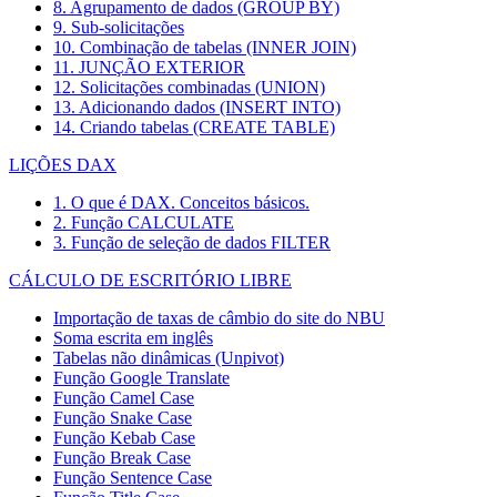
8. Agrupamento de dados (GROUP BY)
9. Sub-solicitações
10. Combinação de tabelas (INNER JOIN)
11. JUNÇÃO EXTERIOR
12. Solicitações combinadas (UNION)
13. Adicionando dados (INSERT INTO)
14. Criando tabelas (CREATE TABLE)
LIÇÕES DAX
1. O que é DAX. Conceitos básicos.
2. Função CALCULATE
3. Função de seleção de dados FILTER
CÁLCULO DE ESCRITÓRIO LIBRE
Importação de taxas de câmbio do site do NBU
Soma escrita em inglês
Tabelas não dinâmicas (Unpivot)
Função
Google Translate
Função Camel Case
Função Snake Case
Função Kebab Case
Função Break Case
Função Sentence Case