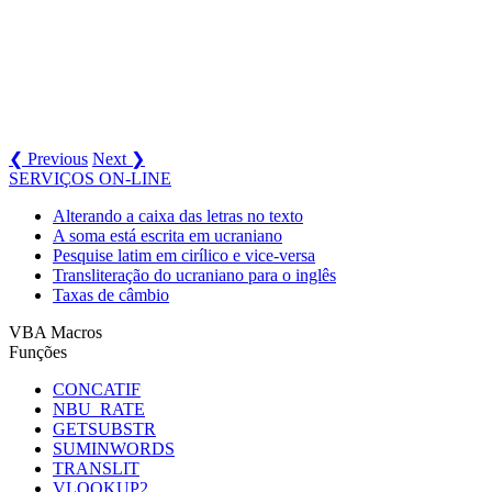
❮ Previous
Next ❯
SERVIÇOS ON-LINE
Alterando a caixa das letras no texto
A soma está escrita em ucraniano
Pesquise latim em cirílico e vice-versa
Transliteração do ucraniano para o inglês
Taxas de câmbio
VBA Macros
Funções
CONCATIF
NBU_RATE
GETSUBSTR
SUMINWORDS
TRANSLIT
VLOOKUP2