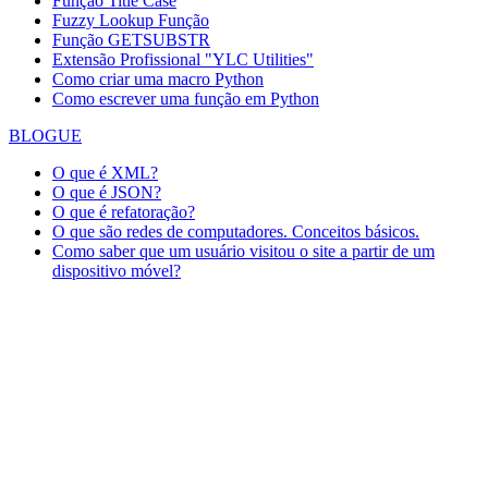
Função Title Case
Fuzzy Lookup
Função
Função GETSUBSTR
Extensão Profissional "YLC Utilities"
Como criar uma macro Python
Como escrever uma função em Python
BLOGUE
O que é XML?
O que é JSON?
O que é refatoração?
O que são redes de computadores. Conceitos básicos.
Como saber que um usuário visitou o site a partir de um
dispositivo móvel?