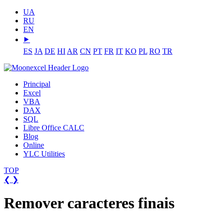
UA
RU
EN
⯈
ES
JA
DE
HI
AR
CN
PT
FR
IT
KO
PL
RO
TR
Principal
Excel
VBA
DAX
SQL
Libre Office CALC
Blog
Online
YLC Utilities
TOP
❮
❯
Remover caracteres finais