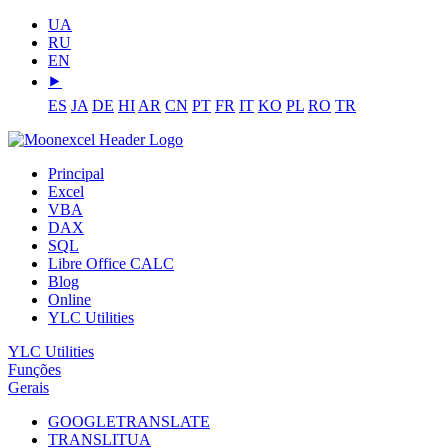
UA
RU
EN
⯈
ES
JA
DE
HI
AR
CN
PT
FR
IT
KO
PL
RO
TR
Principal
Excel
VBA
DAX
SQL
Libre Office CALC
Blog
Online
YLC Utilities
YLC Utilities
Funções
Gerais
GOOGLETRANSLATE
TRANSLITUA