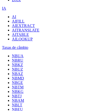
IA
AI
AIFILL
AIEXTRACT
AITRANSLATE
AITABLE
AILOOKUP
Taxas de câmbio
NBUA
NBRU
NBKZ
NBUZ
NBAZ
NBMD
NBGE
NBTM
NBKG
NBTJ
NBAM
NBLT
NBEU