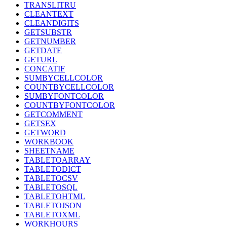
TRANSLITRU
CLEANTEXT
CLEANDIGITS
GETSUBSTR
GETNUMBER
GETDATE
GETURL
CONCATIF
SUMBYCELLCOLOR
COUNTBYCELLCOLOR
SUMBYFONTCOLOR
COUNTBYFONTCOLOR
GETCOMMENT
GETSEX
GETWORD
WORKBOOK
SHEETNAME
TABLETOARRAY
TABLETODICT
TABLETOCSV
TABLETOSQL
TABLETOHTML
TABLETOJSON
TABLETOXML
WORKHOURS