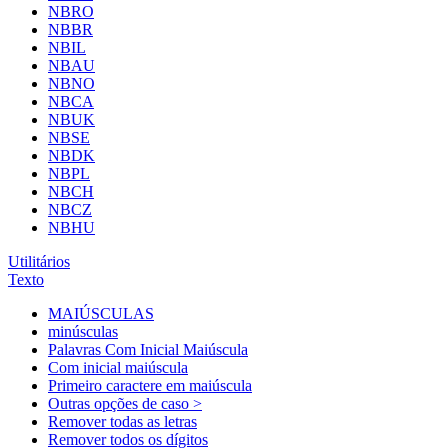
NBRO
NBBR
NBIL
NBAU
NBNO
NBCA
NBUK
NBSE
NBDK
NBPL
NBCH
NBCZ
NBHU
Utilitários
Texto
MAIÚSCULAS
minúsculas
Palavras Com Inicial Maiúscula
Com inicial maiúscula
Primeiro caractere em maiúscula
Outras opções de caso >
Remover todas as letras
Remover todos os dígitos