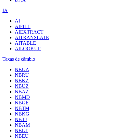
IA
AI
AIFILL
AIEXTRACT
AITRANSLATE
AITABLE
AILOOKUP
Taxas de câmbio
NBUA
NBRU
NBKZ
NBUZ
NBAZ
NBMD
NBGE
NBTM
NBKG
NBTJ
NBAM
NBLT
NBEU