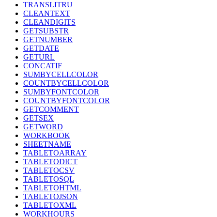
TRANSLITRU
CLEANTEXT
CLEANDIGITS
GETSUBSTR
GETNUMBER
GETDATE
GETURL
CONCATIF
SUMBYCELLCOLOR
COUNTBYCELLCOLOR
SUMBYFONTCOLOR
COUNTBYFONTCOLOR
GETCOMMENT
GETSEX
GETWORD
WORKBOOK
SHEETNAME
TABLETOARRAY
TABLETODICT
TABLETOCSV
TABLETOSQL
TABLETOHTML
TABLETOJSON
TABLETOXML
WORKHOURS