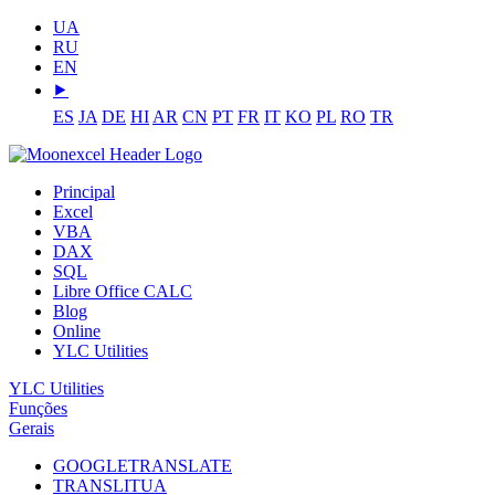
UA
RU
EN
⯈
ES
JA
DE
HI
AR
CN
PT
FR
IT
KO
PL
RO
TR
Principal
Excel
VBA
DAX
SQL
Libre Office CALC
Blog
Online
YLC Utilities
YLC Utilities
Funções
Gerais
GOOGLETRANSLATE
TRANSLITUA