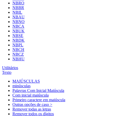
NBRO
NBBR
NBIL
NBAU
NBNO
NBCA
NBUK
NBSE
NBDK
NBPL
NBCH
NBCZ
NBHU
Utilitários
Texto
MAIÚSCULAS
minúsculas
Palavras Com Inicial Maiúscula
Com inicial maiúscula
Primeiro caractere em maiúscula
Outras opções de caso >
Remover todas as letras
Remover todos os dígitos