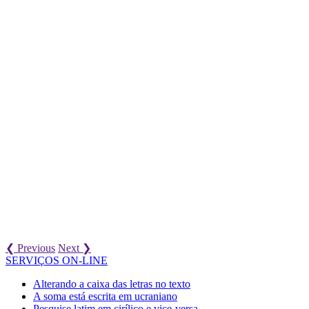
❮ Previous
Next ❯
SERVIÇOS ON-LINE
Alterando a caixa das letras no texto
A soma está escrita em ucraniano
Pesquise latim em cirílico e vice-versa