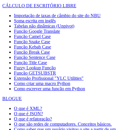
CÁLCULO DE ESCRITÓRIO LIBRE
Importação de taxas de câmbio do site do NBU
Soma escrita em inglês
Tabelas não dinâmicas (Unpivot)
Função
Google Translate
Função Camel Case
Função Snake Case
Função Kebab Case
Função Break Case
Função Sentence Case
Função Title Case
Fuzzy Lookup
Função
Função GETSUBSTR
Extensão Profissional "YLC Utilities"
Como criar uma macro Python
Como escrever uma função em Python
BLOGUE
O que é XML?
O que é JSON?
O que é refatoração?
O que são redes de computadores. Conceitos básicos.
Como saber que um usuário visitou o site a partir de um