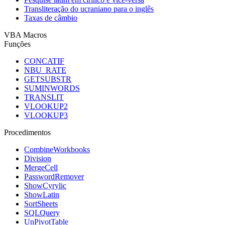
Transliteração do ucraniano para o inglês
Taxas de câmbio
VBA Macros
Funções
CONCATIF
NBU_RATE
GETSUBSTR
SUMINWORDS
TRANSLIT
VLOOKUP2
VLOOKUP3
Procedimentos
CombineWorkbooks
Division
MergeCell
PasswordRemover
ShowCyrylic
ShowLatin
SortSheets
SQLQuery
UnPivotTable