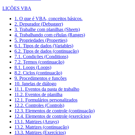
LIÇÕES VBA
1. O que é VBA, conceitos básicos.
2. Depurador (Debugger)
3. Trabalhe com planilhas (Sheets)
4. Trabalhando com células (Ranges)
5. Propriedades (Properties)
6.1. Tipos de dados (Variables)
6.2. Tipos de dados (continuação)
7.1. Condições (Conditions)
7.2. Termos (continuação)
8.1. Loops (Loops)
8.2. Ciclos (continuação)
9. Procedimentos e funções
10. Janelas de diálogo
11.1. Eventos da pasta de trabalho
11.2. Eventos de planilha
12.1. Formulários personalizados
12.2. Controles (Controls)
12.3. Elementos de controle (continuação)
12.4. Elementos de controle (exercícios)
13.1. Matrizes (Arrays)
13.2. Matrizes (continuação)
13.3. Matrizes (Exercícios)