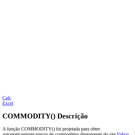
Calc
Excel
COMMODITY() Descrição
A função COMMODITY() foi projetada para obter
automaticamente preços de commodities diretamente do site
Yahoo