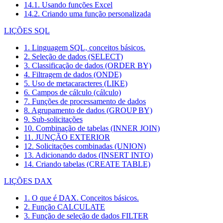
14.1. Usando funções Excel
14.2. Criando uma função personalizada
LIÇÕES SQL
1. Linguagem SQL, conceitos básicos.
2. Seleção de dados (SELECT)
3. Classificação de dados (ORDER BY)
4. Filtragem de dados (ONDE)
5. Uso de metacaracteres (LIKE)
6. Campos de cálculo (cálculo)
7. Funções de processamento de dados
8. Agrupamento de dados (GROUP BY)
9. Sub-solicitações
10. Combinação de tabelas (INNER JOIN)
11. JUNÇÃO EXTERIOR
12. Solicitações combinadas (UNION)
13. Adicionando dados (INSERT INTO)
14. Criando tabelas (CREATE TABLE)
LIÇÕES DAX
1. O que é DAX. Conceitos básicos.
2. Função CALCULATE
3. Função de seleção de dados FILTER