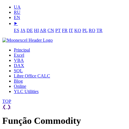
UA
RU
EN
⯈
ES
JA
DE
HI
AR
CN
PT
FR
IT
KO
PL
RO
TR
Principal
Excel
VBA
DAX
SQL
Libre Office CALC
Blog
Online
YLC Utilities
TOP
❮
❯
Função Commodity