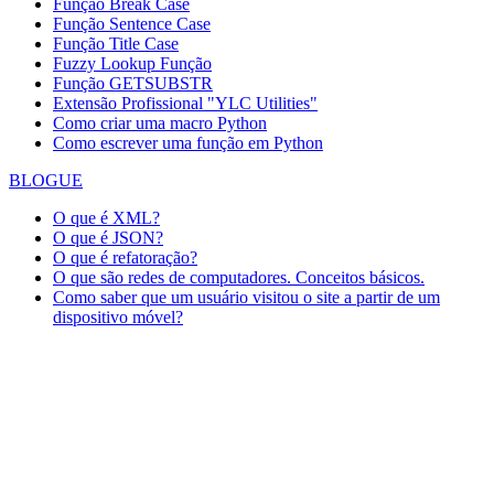
Função Break Case
Função Sentence Case
Função Title Case
Fuzzy Lookup
Função
Função GETSUBSTR
Extensão Profissional "YLC Utilities"
Como criar uma macro Python
Como escrever uma função em Python
BLOGUE
O que é XML?
O que é JSON?
O que é refatoração?
O que são redes de computadores. Conceitos básicos.
Como saber que um usuário visitou o site a partir de um
dispositivo móvel?