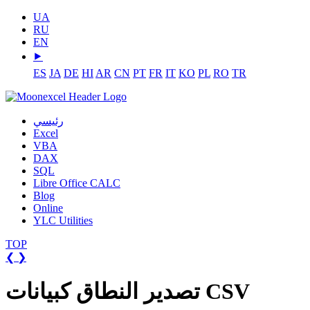
UA
RU
EN
⯈
ES
JA
DE
HI
AR
CN
PT
FR
IT
KO
PL
RO
TR
رئيسي
Excel
VBA
DAX
SQL
Libre Office CALC
Blog
Online
YLC Utilities
TOP
❮
❯
تصدير النطاق كبيانات CSV