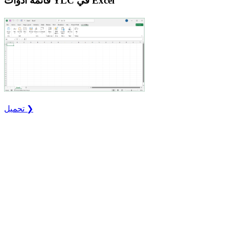
قائمة أدوات YLC في Excel
تحميل ❯