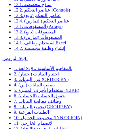
12.1. نماذج مخصصة
12.2. عناصر التحكم (Controls)
12.3. عناصر التحكم (تابع)
12.4. عناصر التحكم (التمارين)
13.1. المصفوفات (Arrays)
13.2. المصفوفات (تابع)
13.3. المصفوفات (تمارين)
14.1. استخدام وظائف Excel
14.2. إنشاء وظيفة مخصصة
الدروس SQL
1. لغة SQL، المفاهيم الأساسية.
2. اختيار البيانات (اختيار)
3. فرز البيانات (ORDER BY)
4. تصفية البيانات (أين)
5. استخدام الأحرف المميزة (LIKE)
6. حقول الحساب (الحساب).
7. وظائف معالجة البيانات
8. تجميع البيانات (GROUP BY)
9. الطلبات الفرعية
10. مجموعة الجداول (INNER JOIN)
11. الانضمام الخارجي
12. الطلبات المجمعة (الاتحاد)