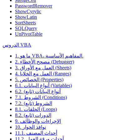
MergeCell
PasswordRemover
ShowCyrylic
ShowLatin
SortSheets
SQLQuery
UnPivotTable
الدروس VBA
1. ما هو VBA، المفاهيم الأساسية.
2. مصحح الأخطاء (Debugger)
3. العمل مع الأوراق (Sheets)
4. العمل مع الخلايا (Ranges)
5. الخصائص (Properties)
6.1. أنواع البيانات (Variables)
6.2. أنواع البيانات (تابع)
7.1. الشروط (Conditions)
7.2. الشروط (تابع)
8.1. الحلقات (Loops)
8.2. الدورات (تابع)
9. الإجراءات والوظائف
10. نوافذ الحوار
11.1. أحداث المصنف
11.2. أحداث ورقة العمل