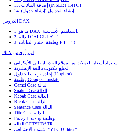
13. إضافة البيانات (INSERT INTO)
14. إنشاء الجداول (إنشاء جدول)
الدروس DAX
1. ما هو DAX. المفاهيم الأساسية.
2. الدالة CALCULATE
3. وظيفة اختيار البيانات FILTER
ليبر أوفيس كالك
استيراد أسعار العملات من موقع البنك الوطني الأوكراني
المبلغ مكتوب باللغة الإنجليزية
إعادة ترتيب الجداول (Unpivot)
Google Translate
وظيفة
Camel Case الدالة
Snake Case الدالة
Kebab Case الدالة
Break Case الدالة
Sentence Case الدالة
Title Case الدالة
وظيفة
Fuzzy Lookup
الدالة GETSUBSTR
الامتداد الاحترافي "YLC Utilities"