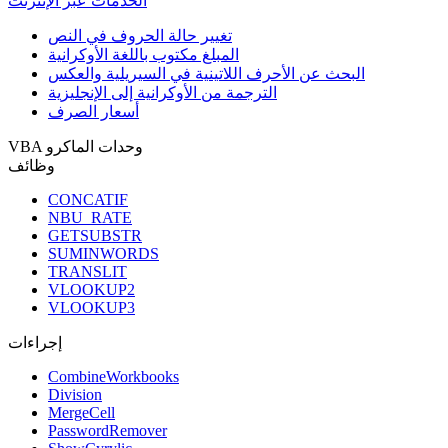
الخدمات عبر الإنترنت
تغيير حالة الحروف في النص
المبلغ مكتوب باللغة الأوكرانية
البحث عن الأحرف اللاتينية في السيريلية والعكس
الترجمة من الأوكرانية إلى الإنجليزية
أسعار الصرف
VBA وحدات الماكرو
وظائف
CONCATIF
NBU_RATE
GETSUBSTR
SUMINWORDS
TRANSLIT
VLOOKUP2
VLOOKUP3
إجراءات
CombineWorkbooks
Division
MergeCell
PasswordRemover