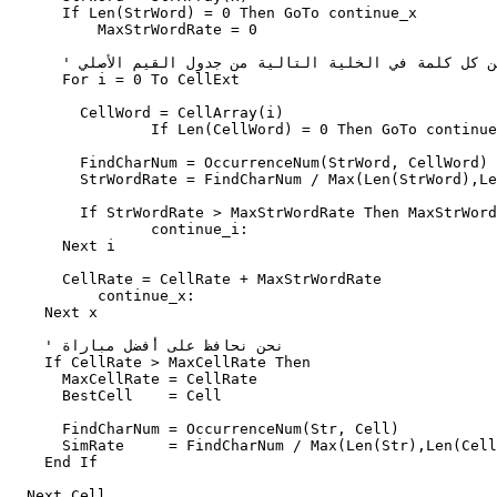
      If Len(StrWord) = 0 Then GoTo continue_x

	  MaxStrWordRate = 0

      ' نتحقق من كل كلمة في الخلية التالية من جدول القيم الأصلي 

      For i = 0 To CellExt

        CellWord = CellArray(i)

		If Len(CellWord) = 0 Then GoTo continue_i

        FindCharNum = OccurrenceNum(StrWord, CellWord)

        StrWordRate = FindCharNum / Max(Len(StrWord),Le
        If StrWordRate > MaxStrWordRate Then MaxStrWord
		continue_i:

      Next i		    

      CellRate = CellRate + MaxStrWordRate

	  continue_x:

    Next x               

    ' نحن نحافظ على أفضل مباراة 

    If CellRate > MaxCellRate Then    

      MaxCellRate = CellRate

      BestCell    = Cell          

      FindCharNum = OccurrenceNum(Str, Cell)

      SimRate     = FindCharNum / Max(Len(Str),Len(Cell
    End If       

  Next Cell
