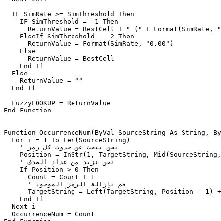
  IF SimRate >= SimThreshold Then 

    IF SimThreshold = -1 Then

      ReturnValue = BestCell + " (" + Format(SimRate, "
    ElseIf SimThreshold = -2 Then

      ReturnValue = Format(SimRate, "0.00")

    Else

      ReturnValue = BestCell

    End If

  Else 

    ReturnValue = ""

  End If    

  FuzzyLOOKUP = ReturnValue

End Function

Function OccurrenceNum(ByVal SourceString As String, By
  For i = 1 To Len(SourceString)	         		        	        

    ' نحن نبحث عن حدوث كل رمز 

    Position = InStr(1, TargetString, Mid(SourceString,
    ' نحن نزيد من عداد الصدف 

    If Position > 0 Then		  

      Count = Count + 1

      ' قم بإزالة الرمز الموجود 

      TargetString = Left(TargetString, Position - 1) +
    End If

  Next i    

  OccurrenceNum = Count
