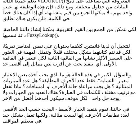
نعلم جميعًا الدالة VLOOKUP() المعروفة التي تساعدنا على دمج
البيانات من جداول مختلفة. ومع ذلك، فإن هذه الوظيفة لها عيب
واحد مهم - لا يمكنها الجمع بين قيم متشابهة، أي إذا كان هناك خطأ
في الكلمة، فلن يكون هناك تطابق.
لكي نتمكن من الجمع بين القيم التقريبية، يمكننا إنشاء دالتنا الخاصة.
دعنا نسميها FuzzyLookup().
لنتخيل أن لدينا قائمتين. كلاهما يحتويان على نفس العناصر تقريبًا،
لكن قد تتم كتابتهما بشكل مختلف قليلاً. وتتمثل المهمة في العثور
على العنصر الأكثر تشابهاً من القائمة الثانية لكل عنصر في القائمة
الأولى، أي. تنفيذ بحث عن أقرب نص مماثل إلى أقصى حد.
والسؤال الكبير في هذه الحالة هو ما الذي يجب أخذه بعين الاعتبار
معيار "التشابه". فقط عدد الأحرف المطابقة؟ هل عدد المباريات
المتتالية ؟ هل يجب مراعاة حالة الأحرف أو المسافات؟ ماذا تفعل
مع ترتيب مختلف للكلمات في العبارة؟ هناك العديد من الخيارات ولا
يوجد حل واحد - لكل موقف سيكون أحدهما أفضل من الآخر.
في حالتنا، نقوم بتنفيذ الخيار الأبسط - البحث حسب الحد الأقصى
لعدد تطابقات الأحرف. إنها ليست مثالية، ولكنها تعمل بشكل جيد
في معظم المواقف.