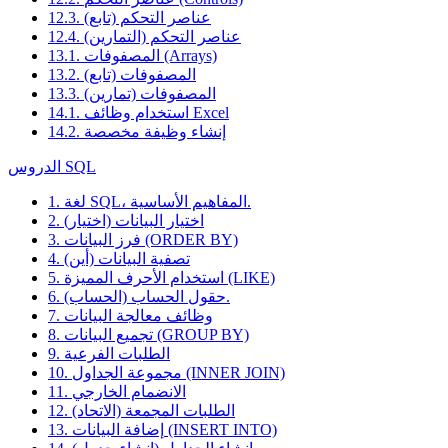
12.3. عناصر التحكم (تابع)
12.4. عناصر التحكم (التمارين)
13.1. المصفوفات (Arrays)
13.2. المصفوفات (تابع)
13.3. المصفوفات (تمارين)
14.1. استخدام وظائف Excel
14.2. إنشاء وظيفة مخصصة
الدروس SQL
1. لغة SQL، المفاهيم الأساسية.
2. اختيار البيانات (اختيار)
3. فرز البيانات (ORDER BY)
4. تصفية البيانات (أين)
5. استخدام الأحرف المميزة (LIKE)
6. حقول الحساب (الحساب).
7. وظائف معالجة البيانات
8. تجميع البيانات (GROUP BY)
9. الطلبات الفرعية
10. مجموعة الجداول (INNER JOIN)
11. الانضمام الخارجي
12. الطلبات المجمعة (الاتحاد)
13. إضافة البيانات (INSERT INTO)