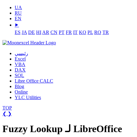
UA
RU
EN
⯈
ES
JA
DE
HI
AR
CN
PT
FR
IT
KO
PL
RO
TR
رئيسي
Excel
VBA
DAX
SQL
Libre Office CALC
Blog
Online
YLC Utilities
TOP
❮
❯
Fuzzy Lookup لـ LibreOffice