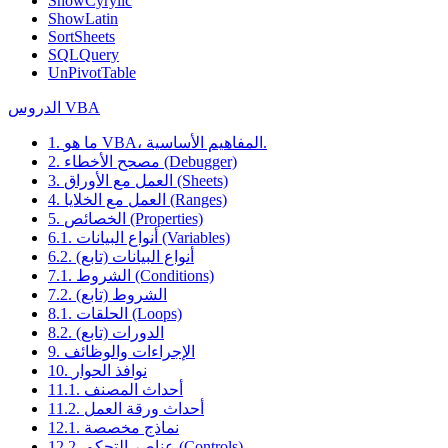
ShowCyrylic
ShowLatin
SortSheets
SQLQuery
UnPivotTable
الدروس VBA
1. ما هو VBA، المفاهيم الأساسية.
2. مصحح الأخطاء (Debugger)
3. العمل مع الأوراق (Sheets)
4. العمل مع الخلايا (Ranges)
5. الخصائص (Properties)
6.1. أنواع البيانات (Variables)
6.2. أنواع البيانات (تابع)
7.1. الشروط (Conditions)
7.2. الشروط (تابع)
8.1. الحلقات (Loops)
8.2. الدورات (تابع)
9. الإجراءات والوظائف
10. نوافذ الحوار
11.1. أحداث المصنف
11.2. أحداث ورقة العمل
12.1. نماذج مخصصة
12.2. عناصر التحكم (Controls)