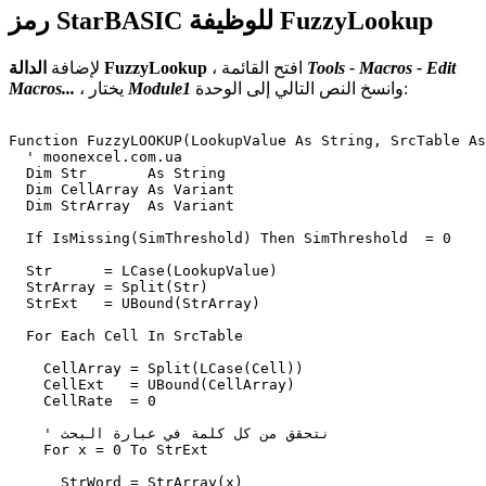
رمز StarBASIC للوظيفة FuzzyLookup
Tools - Macros - Edit
، افتح القائمة
الدالة FuzzyLookup
لإضافة
وانسخ النص التالي إلى الوحدة:
Module1
، يختار
Macros...
Function FuzzyLOOKUP(LookupValue As String, SrcTable As
  ' moonexcel.com.ua 

  Dim Str       As String  

  Dim CellArray As Variant

  Dim StrArray  As Variant

  If IsMissing(SimThreshold) Then SimThreshold  = 0

  Str      = LCase(LookupValue)

  StrArray = Split(Str)

  StrExt   = UBound(StrArray)  

  For Each Cell In SrcTable

    CellArray = Split(LCase(Cell))

    CellExt   = UBound(CellArray)    	    

    CellRate  = 0

    ' نتحقق من كل كلمة في عبارة البحث 

    For x = 0 To StrExt 

      StrWord = StrArray(x)	  
