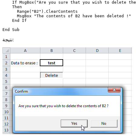
    If MsgBox("Are you sure that you wish to delete the
    Then

      Range("B2").ClearContents

      MsgBox "The contents of B2 have been deleted !"

    End If

نتيجة: