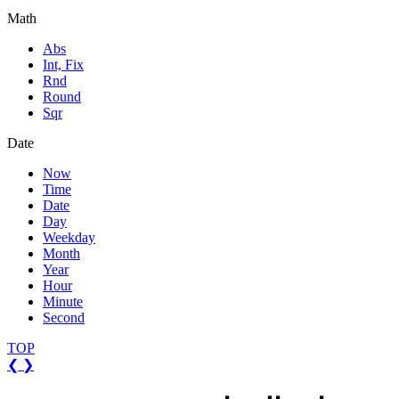
Math
Abs
Int, Fix
Rnd
Round
Sqr
Date
Now
Time
Date
Day
Weekday
Month
Year
Hour
Minute
Second
TOP
❮
❯