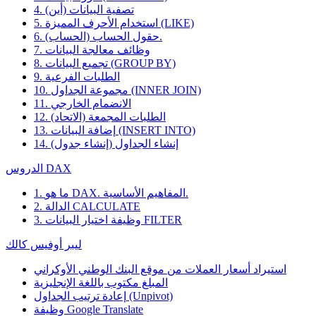
4. تصفية البيانات (أين)
5. استخدام الأحرف المميزة (LIKE)
6. حقول الحساب (الحساب).
7. وظائف معالجة البيانات
8. تجميع البيانات (GROUP BY)
9. الطلبات الفرعية
10. مجموعة الجداول (INNER JOIN)
11. الانضمام الخارجي
12. الطلبات المجمعة (الاتحاد)
13. إضافة البيانات (INSERT INTO)
14. إنشاء الجداول (إنشاء جدول)
الدروس DAX
1. ما هو DAX. المفاهيم الأساسية.
2. الدالة CALCULATE
3. وظيفة اختيار البيانات FILTER
ليبر أوفيس كالك
استيراد أسعار العملات من موقع البنك الوطني الأوكراني
المبلغ مكتوب باللغة الإنجليزية
إعادة ترتيب الجداول (Unpivot)
Google Translate
وظيفة