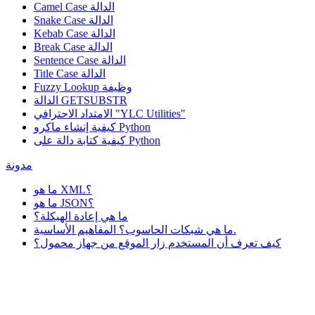
Camel Case الدالة
Snake Case الدالة
Kebab Case الدالة
Break Case الدالة
Sentence Case الدالة
Title Case الدالة
وظيفة
Fuzzy Lookup
الدالة GETSUBSTR
الامتداد الاحترافي "YLC Utilities"
كيفية إنشاء ماكرو Python
كيفية كتابة دالة على Python
مدونة
ما هو XML؟
ما هو JSON؟
ما هي إعادة الهيكلة؟
ما هي شبكات الحاسوب؟ المفاهيم الأساسية.
كيف تعرف أن المستخدم زار الموقع من جهاز محمول؟