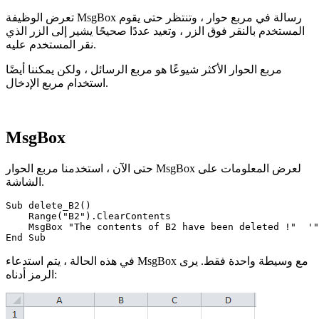
تعرض الوظيفة MsgBox رسالة في مربع حوار ، وتنتظر حتى يقوم
المستخدم بالنقر فوق الزر ، وتعيد عددًا صحيحًا يشير إلى الزر الذي
نقر المستخدم عليه.
مربع الحوار الأكثر شيوعًا هو مربع الرسائل ، ولكن يمكننا أيضًا
استخدام مربع الإدخال.
MsgBox
حتى الآن ، استخدمنا مربع الحوار MsgBox لعرض المعلومات على
الشاشة.
Sub delete_B2()

    Range("B2").ClearContents

    MsgBox "The contents of B2 have been deleted !"  '"تم حذف محتويات الخلية B2!"

في هذه الحالة ، يتم استدعاء MsgBox مع وسيطة واحدة فقط. يرى
الرمز أدناه: