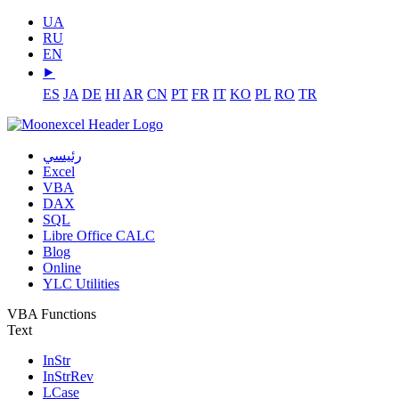
UA
RU
EN
⯈
ES
JA
DE
HI
AR
CN
PT
FR
IT
KO
PL
RO
TR
رئيسي
Excel
VBA
DAX
SQL
Libre Office CALC
Blog
Online
YLC Utilities
VBA Functions
Text
InStr
InStrRev
LCase