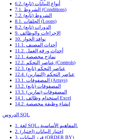
6.2. أنواع البيانات (تابع)
7.1. الشروط (Conditions)
7.2. الشروط (تابع)
8.1. الحلقات (Loops)
8.2. الدورات (تابع)
9. الإجراءات والوظائف
10. نوافذ الحوار
11.1. أحداث المصنف
11.2. أحداث ورقة العمل
12.1. نماذج مخصصة
12.2. عناصر التحكم (Controls)
12.3. عناصر التحكم (تابع)
12.4. عناصر التحكم (التمارين)
13.1. المصفوفات (Arrays)
13.2. المصفوفات (تابع)
13.3. المصفوفات (تمارين)
14.1. استخدام وظائف Excel
14.2. إنشاء وظيفة مخصصة
الدروس SQL
1. لغة SQL، المفاهيم الأساسية.
2. اختيار البيانات (اختيار)
3. فرز البيانات (ORDER BY)