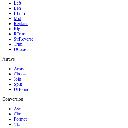
Left
Len
LTrim
Mid
Replace
Right
RTrim
StrReverse
Trim
UCase
Arrays
Array
Choose
Join
Split
UBound
Conversion
Asc
Chr
Format
Val