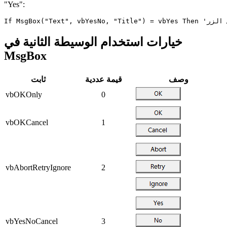
"Yes":
خيارات استخدام الوسيطة الثانية في
MsgBox
وصف
قيمة عددية
ثابت
vbOKOnly
0
vbOKCancel
1
vbAbortRetryIgnore
2
vbYesNoCancel
3