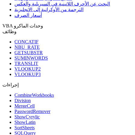
البحث عن الأحرف اللاتينية في السيريلية والعكس
الترجمة من الأوكرانية إلى الإنجليزية
أسعار الصرف
VBA وحدات الماكرو
وظائف
CONCATIF
NBU_RATE
GETSUBSTR
SUMINWORDS
TRANSLIT
VLOOKUP2
VLOOKUP3
إجراءات
CombineWorkbooks
Division
MergeCell
PasswordRemover
ShowCyrylic
ShowLatin
SortSheets
SQLQuery