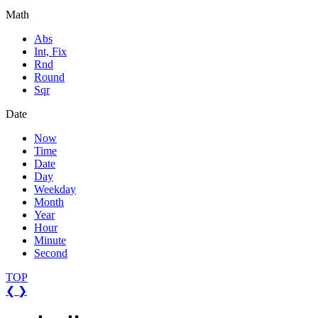
Math
Abs
Int, Fix
Rnd
Round
Sqr
Date
Now
Time
Date
Day
Weekday
Month
Year
Hour
Minute
Second
TOP
❮
❯