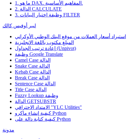
1. ما هو DAX. المفاهيم الأساسية.
2. الدالة CALCULATE
3. وظيفة اختيار البيانات FILTER
ليبر أوفيس كالك
استيراد أسعار العملات من موقع البنك الوطني الأوكراني
المبلغ مكتوب باللغة الإنجليزية
إعادة ترتيب الجداول (Unpivot)
Google Translate
وظيفة
Camel Case الدالة
Snake Case الدالة
Kebab Case الدالة
Break Case الدالة
Sentence Case الدالة
Title Case الدالة
وظيفة
Fuzzy Lookup
الدالة GETSUBSTR
الامتداد الاحترافي "YLC Utilities"
كيفية إنشاء ماكرو Python
كيفية كتابة دالة على Python
مدونة