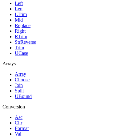
Left
Len
LTrim
Mid
Replace
Right
RTrim
StrReverse
Trim
UCase
Arrays
Array
Choose
Join
Split
UBound
Conversion
Asc
Chr
Format
Val