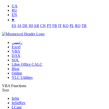
UA
RU
EN
⯈
ES
JA
DE
HI
AR
CN
PT
FR
IT
KO
PL
RO
TR
رئيسي
Excel
VBA
DAX
SQL
Libre Office CALC
Blog
Online
YLC Utilities
VBA Functions
Text
InStr
InStrRev
LCase