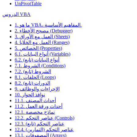
UnPivotTable
الدروس VBA
1. ما هو VBA، المفاهيم الأساسية.
2. مصحح الأخطاء (Debugger)
3. العمل مع الأوراق (Sheets)
4. العمل مع الخلايا (Ranges)
5. الخصائص (Properties)
6.1. أنواع البيانات (Variables)
6.2. أنواع البيانات (تابع)
7.1. الشروط (Conditions)
7.2. الشروط (تابع)
8.1. الحلقات (Loops)
8.2. الدورات (تابع)
9. الإجراءات والوظائف
10. نوافذ الحوار
11.1. أحداث المصنف
11.2. أحداث ورقة العمل
12.1. نماذج مخصصة
12.2. عناصر التحكم (Controls)
12.3. عناصر التحكم (تابع)
12.4. عناصر التحكم (التمارين)
13.1. المصفوفات (Arrays)