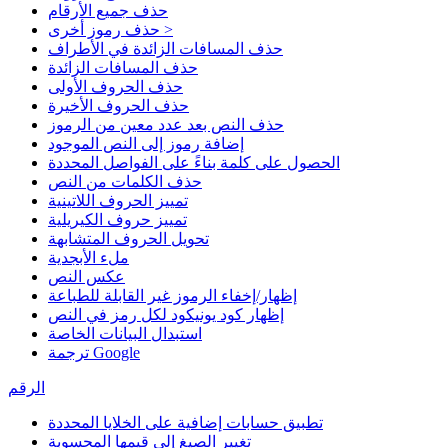
حذف جميع الأرقام
حذف رموز أخرى >
حذف المسافات الزائدة في الأطراف
حذف المسافات الزائدة
حذف الحروف الأولى
حذف الحروف الأخيرة
حذف النص بعد عدد معين من الرموز
إضافة رموز إلى النص الموجود
الحصول على كلمة بناءً على الفواصل المحددة
حذف الكلمات من النص
تمييز الحروف اللاتينية
تمييز حروف الكيريلية
تحويل الحروف المتشابهة
ملء الأبجدية
عكس النص
إظهار/إخفاء الرموز غير القابلة للطباعة
إظهار كود يونيكود لكل رمز في النص
استبدال البيانات الخاصة
ترجمة Google
الرقم
تطبيق حسابات إضافية على الخلايا المحددة
تغيير الصيغ إلى قيمها المحسوبة