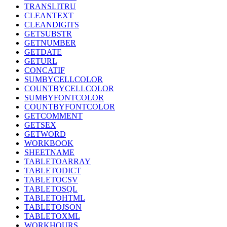
TRANSLITRU
CLEANTEXT
CLEANDIGITS
GETSUBSTR
GETNUMBER
GETDATE
GETURL
CONCATIF
SUMBYCELLCOLOR
COUNTBYCELLCOLOR
SUMBYFONTCOLOR
COUNTBYFONTCOLOR
GETCOMMENT
GETSEX
GETWORD
WORKBOOK
SHEETNAME
TABLETOARRAY
TABLETODICT
TABLETOCSV
TABLETOSQL
TABLETOHTML
TABLETOJSON
TABLETOXML
WORKHOURS