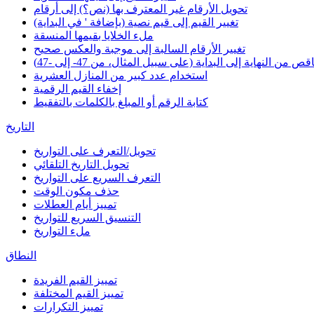
تحويل الأرقام غير المعترف بها (نص؟) إلى أرقام
تغيير القيم إلى قيم نصية (بإضافة ' في البداية)
ملء الخلايا بقيمها المنسقة
تغيير الأرقام السالبة إلى موجبة والعكس صحيح
 من النهاية إلى البداية (على سبيل المثال، من 47- إلى -47)
استخدام عدد كبير من المنازل العشرية
إخفاء القيم الرقمية
كتابة الرقم أو المبلغ بالكلمات بالتفقيط
التاريخ
تحويل/التعرف على التواريخ
تحويل التاريخ التلقائي
التعرف السريع على التواريخ
حذف مكون الوقت
تمييز أيام العطلات
التنسيق السريع للتواريخ
ملء التواريخ
النطاق
تمييز القيم الفريدة
تمييز القيم المختلفة
تمييز التكرارات