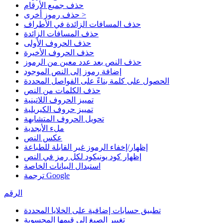
حذف جميع الأرقام
حذف رموز أخرى >
حذف المسافات الزائدة في الأطراف
حذف المسافات الزائدة
حذف الحروف الأولى
حذف الحروف الأخيرة
حذف النص بعد عدد معين من الرموز
إضافة رموز إلى النص الموجود
الحصول على كلمة بناءً على الفواصل المحددة
حذف الكلمات من النص
تمييز الحروف اللاتينية
تمييز حروف الكيريلية
تحويل الحروف المتشابهة
ملء الأبجدية
عكس النص
إظهار/إخفاء الرموز غير القابلة للطباعة
إظهار كود يونيكود لكل رمز في النص
استبدال البيانات الخاصة
ترجمة Google
الرقم
تطبيق حسابات إضافية على الخلايا المحددة
تغيير الصيغ إلى قيمها المحسوبة