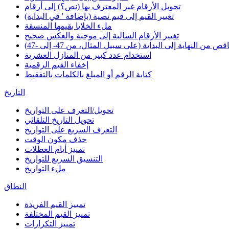
تحويل الأرقام غير المعترف بها (نص؟) إلى أرقام
تغيير القيم إلى قيم نصية (بإضافة ' في البداية)
ملء الخلايا بقيمها المنسقة
تغيير الأرقام السالبة إلى موجبة والعكس صحيح
 من النهاية إلى البداية (على سبيل المثال، من 47- إلى -47)
استخدام عدد كبير من المنازل العشرية
إخفاء القيم الرقمية
كتابة الرقم أو المبلغ بالكلمات بالتفقيط
التاريخ
تحويل/التعرف على التواريخ
تحويل التاريخ التلقائي
التعرف السريع على التواريخ
حذف مكون الوقت
تمييز أيام العطلات
التنسيق السريع للتواريخ
ملء التواريخ
النطاق
تمييز القيم الفريدة
تمييز القيم المختلفة
تمييز التكرارات