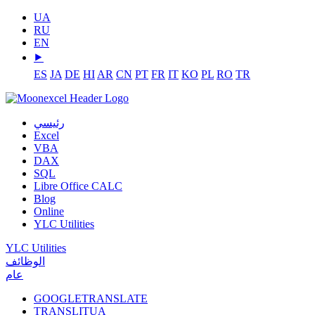
UA
RU
EN
⯈
ES
JA
DE
HI
AR
CN
PT
FR
IT
KO
PL
RO
TR
رئيسي
Excel
VBA
DAX
SQL
Libre Office CALC
Blog
Online
YLC Utilities
YLC Utilities
الوظائف
عام
GOOGLETRANSLATE
TRANSLITUA