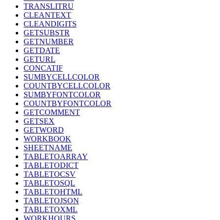
TRANSLITRU
CLEANTEXT
CLEANDIGITS
GETSUBSTR
GETNUMBER
GETDATE
GETURL
CONCATIF
SUMBYCELLCOLOR
COUNTBYCELLCOLOR
SUMBYFONTCOLOR
COUNTBYFONTCOLOR
GETCOMMENT
GETSEX
GETWORD
WORKBOOK
SHEETNAME
TABLETOARRAY
TABLETODICT
TABLETOCSV
TABLETOSQL
TABLETOHTML
TABLETOJSON
TABLETOXML
WORKHOURS