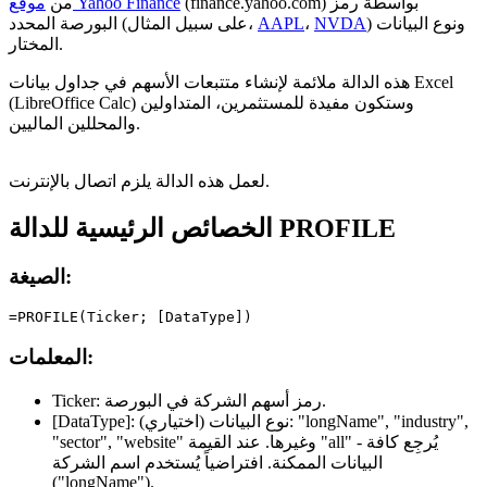
(finance.yahoo.com) بواسطة رمز
موقع Yahoo Finance
من
) ونوع البيانات
NVDA
،
AAPL
البورصة المحدد (على سبيل المثال،
المختار.
هذه الدالة ملائمة لإنشاء متتبعات الأسهم في جداول بيانات Excel
(LibreOffice Calc) وستكون مفيدة للمستثمرين، المتداولين
والمحللين الماليين.
لعمل هذه الدالة يلزم اتصال بالإنترنت.
الخصائص الرئيسية للدالة PROFILE
الصيغة:
المعلمات:
رمز أسهم الشركة في البورصة.
Ticker:
"longName", "industry",
(اختياري) نوع البيانات:
[DataType]:
- يُرجِع كافة
"all"
وغيرها. عند القيمة
"sector", "website"
البيانات الممكنة. افتراضياً يُستخدم اسم الشركة
(
"longName"
).