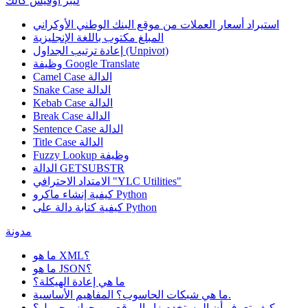
ليبر أوفيس كالك
استيراد أسعار العملات من موقع البنك الوطني الأوكراني
المبلغ مكتوب باللغة الإنجليزية
إعادة ترتيب الجداول (Unpivot)
Google Translate
وظيفة
Camel Case الدالة
Snake Case الدالة
Kebab Case الدالة
Break Case الدالة
Sentence Case الدالة
Title Case الدالة
وظيفة
Fuzzy Lookup
الدالة GETSUBSTR
الامتداد الاحترافي "YLC Utilities"
كيفية إنشاء ماكرو Python
كيفية كتابة دالة على Python
مدونة
ما هو XML؟
ما هو JSON؟
ما هي إعادة الهيكلة؟
ما هي شبكات الحاسوب؟ المفاهيم الأساسية.
كيف تعرف أن المستخدم زار الموقع من جهاز محمول؟