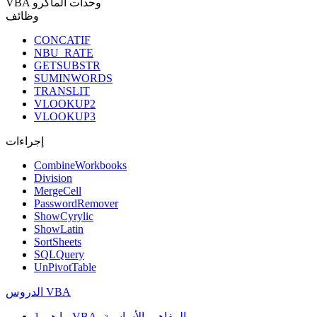
VBA وحدات الماكرو
وظائف
CONCATIF
NBU_RATE
GETSUBSTR
SUMINWORDS
TRANSLIT
VLOOKUP2
VLOOKUP3
إجراءات
CombineWorkbooks
Division
MergeCell
PasswordRemover
ShowCyrylic
ShowLatin
SortSheets
SQLQuery
UnPivotTable
الدروس VBA
1. ما هو VBA، المفاهيم الأساسية.