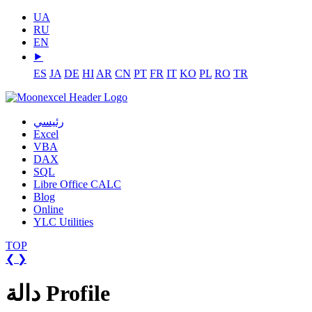
UA
RU
EN
⯈
ES
JA
DE
HI
AR
CN
PT
FR
IT
KO
PL
RO
TR
رئيسي
Excel
VBA
DAX
SQL
Libre Office CALC
Blog
Online
YLC Utilities
TOP
❮
❯
دالة Profile