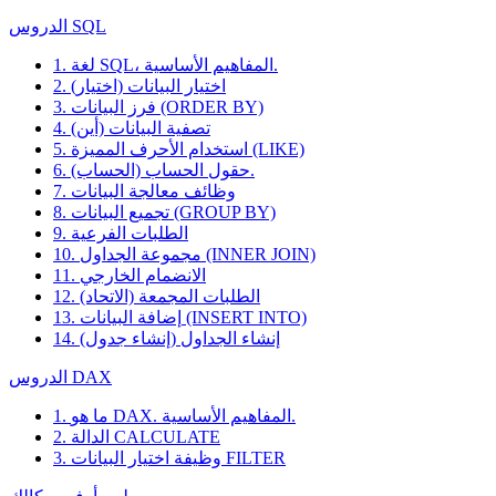
الدروس SQL
1. لغة SQL، المفاهيم الأساسية.
2. اختيار البيانات (اختيار)
3. فرز البيانات (ORDER BY)
4. تصفية البيانات (أين)
5. استخدام الأحرف المميزة (LIKE)
6. حقول الحساب (الحساب).
7. وظائف معالجة البيانات
8. تجميع البيانات (GROUP BY)
9. الطلبات الفرعية
10. مجموعة الجداول (INNER JOIN)
11. الانضمام الخارجي
12. الطلبات المجمعة (الاتحاد)
13. إضافة البيانات (INSERT INTO)
14. إنشاء الجداول (إنشاء جدول)
الدروس DAX
1. ما هو DAX. المفاهيم الأساسية.
2. الدالة CALCULATE
3. وظيفة اختيار البيانات FILTER