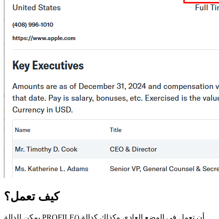
كيف تعمل؟
يمكن للدالة PROFILE() أن تعمل في الوضع العادي وكذلك كدالة