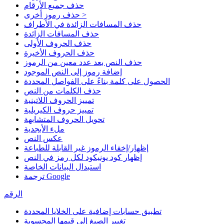
حذف جميع الأرقام
حذف رموز أخرى >
حذف المسافات الزائدة في الأطراف
حذف المسافات الزائدة
حذف الحروف الأولى
حذف الحروف الأخيرة
حذف النص بعد عدد معين من الرموز
إضافة رموز إلى النص الموجود
الحصول على كلمة بناءً على الفواصل المحددة
حذف الكلمات من النص
تمييز الحروف اللاتينية
تمييز حروف الكيريلية
تحويل الحروف المتشابهة
ملء الأبجدية
عكس النص
إظهار/إخفاء الرموز غير القابلة للطباعة
إظهار كود يونيكود لكل رمز في النص
استبدال البيانات الخاصة
ترجمة Google
الرقم
تطبيق حسابات إضافية على الخلايا المحددة
تغيير الصيغ إلى قيمها المحسوبة