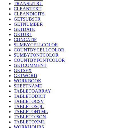
TRANSLITRU
CLEANTEXT
CLEANDIGITS
GETSUBSTR
GETNUMBER
GETDATE
GETURL
CONCATIF
SUMBYCELLCOLOR
COUNTBYCELLCOLOR
SUMBYFONTCOLOR
COUNTBYFONTCOLOR
GETCOMMENT
GETSEX
GETWORD
WORKBOOK
SHEETNAME
TABLETOARRAY
TABLETODICT
TABLETOCSV
TABLETOSQL
TABLETOHTML
TABLETOJSON
TABLETOXML
WORKHOURS