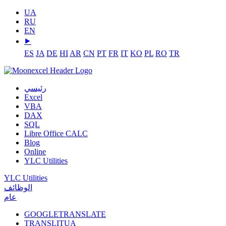
UA
RU
EN
⯈
ES
JA
DE
HI
AR
CN
PT
FR
IT
KO
PL
RO
TR
رئيسي
Excel
VBA
DAX
SQL
Libre Office CALC
Blog
Online
YLC Utilities
YLC Utilities
الوظائف
عام
GOOGLETRANSLATE
TRANSLITUA