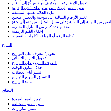
تحويل الأرقام غير المعترف بها (نص؟) إلى أرقام
تغيير القيم إلى قيم نصية (بإضافة ' في البداية)
ملء الخلايا بقيمها المنسقة
تغيير الأرقام السالبة إلى موجبة والعكس صحيح
 من النهاية إلى البداية (على سبيل المثال، من 47- إلى -47)
استخدام عدد كبير من المنازل العشرية
إخفاء القيم الرقمية
كتابة الرقم أو المبلغ بالكلمات بالتفقيط
التاريخ
تحويل/التعرف على التواريخ
تحويل التاريخ التلقائي
التعرف السريع على التواريخ
حذف مكون الوقت
تمييز أيام العطلات
التنسيق السريع للتواريخ
ملء التواريخ
النطاق
تمييز القيم الفريدة
تمييز القيم المختلفة
تمييز التكرارات