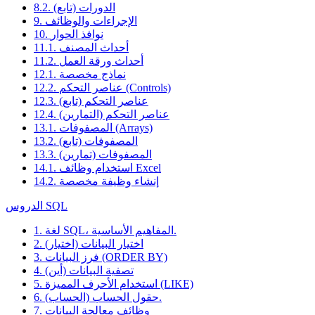
8.2. الدورات (تابع)
9. الإجراءات والوظائف
10. نوافذ الحوار
11.1. أحداث المصنف
11.2. أحداث ورقة العمل
12.1. نماذج مخصصة
12.2. عناصر التحكم (Controls)
12.3. عناصر التحكم (تابع)
12.4. عناصر التحكم (التمارين)
13.1. المصفوفات (Arrays)
13.2. المصفوفات (تابع)
13.3. المصفوفات (تمارين)
14.1. استخدام وظائف Excel
14.2. إنشاء وظيفة مخصصة
الدروس SQL
1. لغة SQL، المفاهيم الأساسية.
2. اختيار البيانات (اختيار)
3. فرز البيانات (ORDER BY)
4. تصفية البيانات (أين)
5. استخدام الأحرف المميزة (LIKE)
6. حقول الحساب (الحساب).
7. وظائف معالجة البيانات