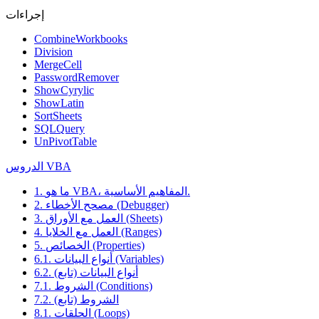
إجراءات
CombineWorkbooks
Division
MergeCell
PasswordRemover
ShowCyrylic
ShowLatin
SortSheets
SQLQuery
UnPivotTable
الدروس VBA
1. ما هو VBA، المفاهيم الأساسية.
2. مصحح الأخطاء (Debugger)
3. العمل مع الأوراق (Sheets)
4. العمل مع الخلايا (Ranges)
5. الخصائص (Properties)
6.1. أنواع البيانات (Variables)
6.2. أنواع البيانات (تابع)
7.1. الشروط (Conditions)
7.2. الشروط (تابع)
8.1. الحلقات (Loops)