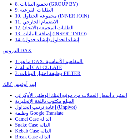
8. تجميع البيانات (GROUP BY)
9. الطلبات الفرعية
10. مجموعة الجداول (INNER JOIN)
11. الانضمام الخارجي
12. الطلبات المجمعة (الاتحاد)
13. إضافة البيانات (INSERT INTO)
14. إنشاء الجداول (إنشاء جدول)
الدروس DAX
1. ما هو DAX. المفاهيم الأساسية.
2. الدالة CALCULATE
3. وظيفة اختيار البيانات FILTER
ليبر أوفيس كالك
استيراد أسعار العملات من موقع البنك الوطني الأوكراني
المبلغ مكتوب باللغة الإنجليزية
إعادة ترتيب الجداول (Unpivot)
Google Translate
وظيفة
Camel Case الدالة
Snake Case الدالة
Kebab Case الدالة
Break Case الدالة