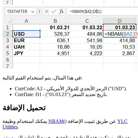
في هذا المثال، يتم استخدام القيم التالية:
.
("USD")
- الرمز الأبجدي للدولار الأمريكي
A2
CurrCode:
.
- تاريخ تحديد السعر
("01.03.23")
D1
CurrDate:
تحميل الإضافة
YLC
عن طريق تثبيت الإضافة
NBAM()
يمكنك استخدام وظيفة
Utilities
.
بعد ذلك، ستكون هذه الوظيفة متاحة في جميع الملفات التي سيتم