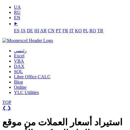
UA
RU
EN
⯈
ES
JA
DE
HI
AR
CN
PT
FR
IT
KO
PL
RO
TR
رئيسي
Excel
VBA
DAX
SQL
Libre Office CALC
Blog
Online
YLC Utilities
TOP
❮
❯
استيراد أسعار العملات من موقع