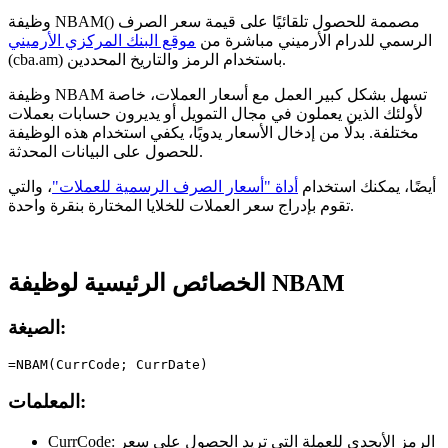
وظيفة NBAM() مصممة للحصول تلقائيًا على قيمة سعر الصرف
الرسمي للدرام الأرميني مباشرة من
موقع البنك المركزي الأرميني
(cba.am) باستخدام الرمز والتاريخ المحددين.
وظيفة NBAM تسهل بشكل كبير العمل مع أسعار العملات، خاصة
لأولئك الذين يعملون في مجال التمويل أو يديرون حسابات بعملات
مختلفة. بدلًا من إدخال الأسعار يدويًا، يكفي استخدام هذه الوظيفة
للحصول على البيانات المحدثة.
أيضًا، يمكنك استخدام
أداة "أسعار الصرف الرسمية للعملات"
، والتي
تقوم بإدراج سعر العملات للخلايا المختارة بنقرة واحدة.
الخصائص الرئيسية لوظيفة NBAM
الصيغة:
المعلمات:
الرمز الأبجدي للعملة التي تريد الحصول على سعر
CurrCode: