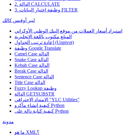
2. الدالة CALCULATE
3. وظيفة اختيار البيانات FILTER
ليبر أوفيس كالك
استيراد أسعار العملات من موقع البنك الوطني الأوكراني
المبلغ مكتوب باللغة الإنجليزية
إعادة ترتيب الجداول (Unpivot)
Google Translate
وظيفة
Camel Case الدالة
Snake Case الدالة
Kebab Case الدالة
Break Case الدالة
Sentence Case الدالة
Title Case الدالة
وظيفة
Fuzzy Lookup
الدالة GETSUBSTR
الامتداد الاحترافي "YLC Utilities"
كيفية إنشاء ماكرو Python
كيفية كتابة دالة على Python
مدونة
ما هو XML؟