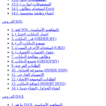
13.3. المصفوفات (تمارين)
14.1. استخدام وظائف Excel
14.2. إنشاء وظيفة مخصصة
الدروس SQL
1. لغة SQL، المفاهيم الأساسية.
2. اختيار البيانات (اختيار)
3. فرز البيانات (ORDER BY)
4. تصفية البيانات (أين)
5. استخدام الأحرف المميزة (LIKE)
6. حقول الحساب (الحساب).
7. وظائف معالجة البيانات
8. تجميع البيانات (GROUP BY)
9. الطلبات الفرعية
10. مجموعة الجداول (INNER JOIN)
11. الانضمام الخارجي
12. الطلبات المجمعة (الاتحاد)
13. إضافة البيانات (INSERT INTO)
14. إنشاء الجداول (إنشاء جدول)
الدروس DAX
1. ما هو DAX. المفاهيم الأساسية.