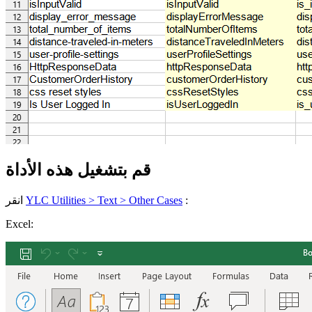
قم بتشغيل هذه الأداة
:
YLC Utilities > Text > Other Cases
انقر
Excel: