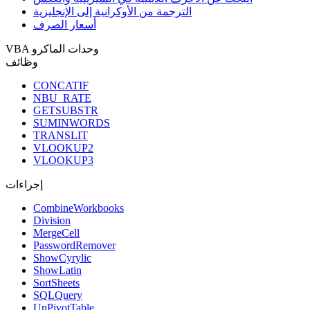
الترجمة من الأوكرانية إلى الإنجليزية
أسعار الصرف
VBA وحدات الماكرو
وظائف
CONCATIF
NBU_RATE
GETSUBSTR
SUMINWORDS
TRANSLIT
VLOOKUP2
VLOOKUP3
إجراءات
CombineWorkbooks
Division
MergeCell
PasswordRemover
ShowCyrylic
ShowLatin
SortSheets
SQLQuery
UnPivotTable