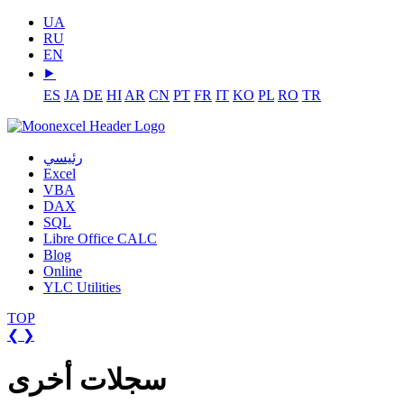
UA
RU
EN
⯈
ES
JA
DE
HI
AR
CN
PT
FR
IT
KO
PL
RO
TR
رئيسي
Excel
VBA
DAX
SQL
Libre Office CALC
Blog
Online
YLC Utilities
TOP
❮
❯
سجلات أخرى