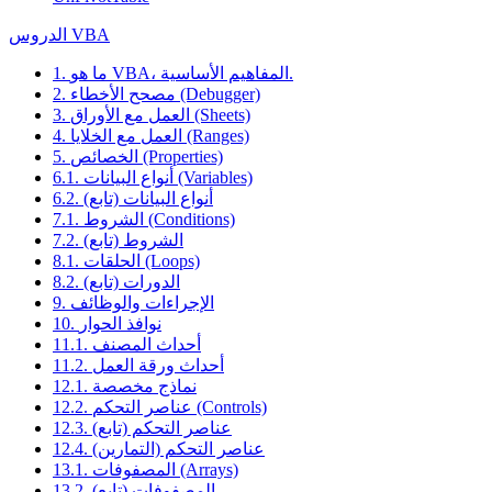
الدروس VBA
1. ما هو VBA، المفاهيم الأساسية.
2. مصحح الأخطاء (Debugger)
3. العمل مع الأوراق (Sheets)
4. العمل مع الخلايا (Ranges)
5. الخصائص (Properties)
6.1. أنواع البيانات (Variables)
6.2. أنواع البيانات (تابع)
7.1. الشروط (Conditions)
7.2. الشروط (تابع)
8.1. الحلقات (Loops)
8.2. الدورات (تابع)
9. الإجراءات والوظائف
10. نوافذ الحوار
11.1. أحداث المصنف
11.2. أحداث ورقة العمل
12.1. نماذج مخصصة
12.2. عناصر التحكم (Controls)
12.3. عناصر التحكم (تابع)
12.4. عناصر التحكم (التمارين)
13.1. المصفوفات (Arrays)
13.2. المصفوفات (تابع)