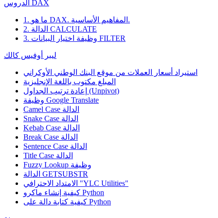
الدروس DAX
1. ما هو DAX. المفاهيم الأساسية.
2. الدالة CALCULATE
3. وظيفة اختيار البيانات FILTER
ليبر أوفيس كالك
استيراد أسعار العملات من موقع البنك الوطني الأوكراني
المبلغ مكتوب باللغة الإنجليزية
إعادة ترتيب الجداول (Unpivot)
Google Translate
وظيفة
Camel Case الدالة
Snake Case الدالة
Kebab Case الدالة
Break Case الدالة
Sentence Case الدالة
Title Case الدالة
وظيفة
Fuzzy Lookup
الدالة GETSUBSTR
الامتداد الاحترافي "YLC Utilities"
كيفية إنشاء ماكرو Python
كيفية كتابة دالة على Python