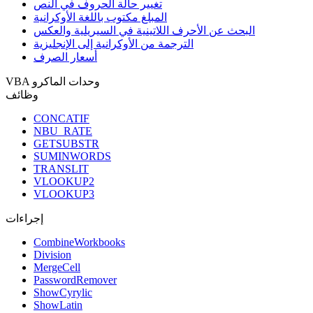
تغيير حالة الحروف في النص
المبلغ مكتوب باللغة الأوكرانية
البحث عن الأحرف اللاتينية في السيريلية والعكس
الترجمة من الأوكرانية إلى الإنجليزية
أسعار الصرف
VBA وحدات الماكرو
وظائف
CONCATIF
NBU_RATE
GETSUBSTR
SUMINWORDS
TRANSLIT
VLOOKUP2
VLOOKUP3
إجراءات
CombineWorkbooks
Division
MergeCell
PasswordRemover
ShowCyrylic
ShowLatin