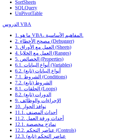
SortSheets
SQLQuery
UnPivotTable
الدروس VBA
1. ما هو VBA، المفاهيم الأساسية.
2. مصحح الأخطاء (Debugger)
3. العمل مع الأوراق (Sheets)
4. العمل مع الخلايا (Ranges)
5. الخصائص (Properties)
6.1. أنواع البيانات (Variables)
6.2. أنواع البيانات (تابع)
7.1. الشروط (Conditions)
7.2. الشروط (تابع)
8.1. الحلقات (Loops)
8.2. الدورات (تابع)
9. الإجراءات والوظائف
10. نوافذ الحوار
11.1. أحداث المصنف
11.2. أحداث ورقة العمل
12.1. نماذج مخصصة
12.2. عناصر التحكم (Controls)
12.3. عناصر التحكم (تابع)