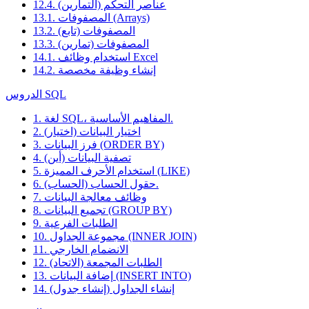
12.4. عناصر التحكم (التمارين)
13.1. المصفوفات (Arrays)
13.2. المصفوفات (تابع)
13.3. المصفوفات (تمارين)
14.1. استخدام وظائف Excel
14.2. إنشاء وظيفة مخصصة
الدروس SQL
1. لغة SQL، المفاهيم الأساسية.
2. اختيار البيانات (اختيار)
3. فرز البيانات (ORDER BY)
4. تصفية البيانات (أين)
5. استخدام الأحرف المميزة (LIKE)
6. حقول الحساب (الحساب).
7. وظائف معالجة البيانات
8. تجميع البيانات (GROUP BY)
9. الطلبات الفرعية
10. مجموعة الجداول (INNER JOIN)
11. الانضمام الخارجي
12. الطلبات المجمعة (الاتحاد)
13. إضافة البيانات (INSERT INTO)
14. إنشاء الجداول (إنشاء جدول)