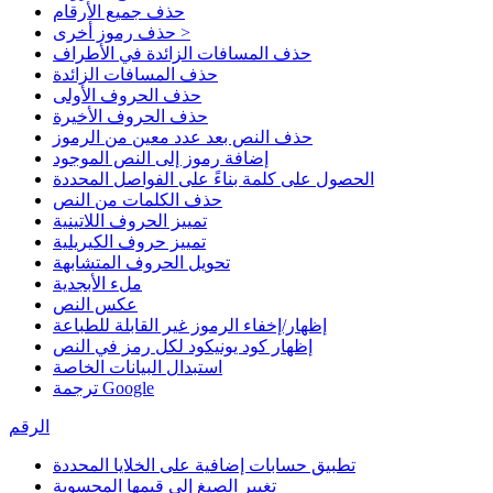
حذف جميع الأرقام
حذف رموز أخرى >
حذف المسافات الزائدة في الأطراف
حذف المسافات الزائدة
حذف الحروف الأولى
حذف الحروف الأخيرة
حذف النص بعد عدد معين من الرموز
إضافة رموز إلى النص الموجود
الحصول على كلمة بناءً على الفواصل المحددة
حذف الكلمات من النص
تمييز الحروف اللاتينية
تمييز حروف الكيريلية
تحويل الحروف المتشابهة
ملء الأبجدية
عكس النص
إظهار/إخفاء الرموز غير القابلة للطباعة
إظهار كود يونيكود لكل رمز في النص
استبدال البيانات الخاصة
ترجمة Google
الرقم
تطبيق حسابات إضافية على الخلايا المحددة
تغيير الصيغ إلى قيمها المحسوبة