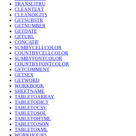
TRANSLITRU
CLEANTEXT
CLEANDIGITS
GETSUBSTR
GETNUMBER
GETDATE
GETURL
CONCATIF
SUMBYCELLCOLOR
COUNTBYCELLCOLOR
SUMBYFONTCOLOR
COUNTBYFONTCOLOR
GETCOMMENT
GETSEX
GETWORD
WORKBOOK
SHEETNAME
TABLETOARRAY
TABLETODICT
TABLETOCSV
TABLETOSQL
TABLETOHTML
TABLETOJSON
TABLETOXML
WORKHOURS