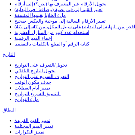
تحويل الأرقام غير المعترف بها (نص؟) إلى أرقام
تغيير القيم إلى قيم نصية (بإضافة ' في البداية)
ملء الخلايا بقيمها المنسقة
تغيير الأرقام السالبة إلى موجبة والعكس صحيح
 من النهاية إلى البداية (على سبيل المثال، من 47- إلى -47)
استخدام عدد كبير من المنازل العشرية
إخفاء القيم الرقمية
كتابة الرقم أو المبلغ بالكلمات بالتفقيط
التاريخ
تحويل/التعرف على التواريخ
تحويل التاريخ التلقائي
التعرف السريع على التواريخ
حذف مكون الوقت
تمييز أيام العطلات
التنسيق السريع للتواريخ
ملء التواريخ
النطاق
تمييز القيم الفريدة
تمييز القيم المختلفة
تمييز التكرارات