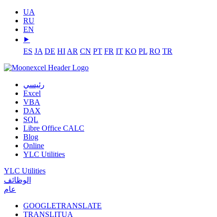
UA
RU
EN
⯈
ES
JA
DE
HI
AR
CN
PT
FR
IT
KO
PL
RO
TR
رئيسي
Excel
VBA
DAX
SQL
Libre Office CALC
Blog
Online
YLC Utilities
YLC Utilities
الوظائف
عام
GOOGLETRANSLATE
TRANSLITUA