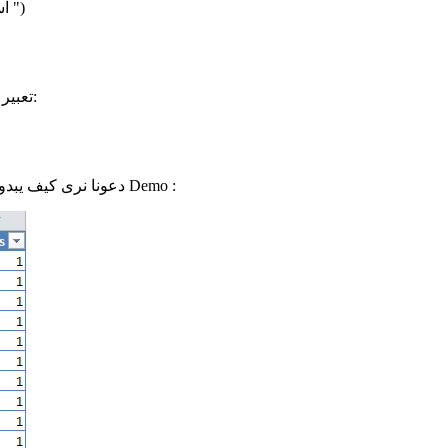
")
أخضر
'ا
تعبير مقارنة يتم تنفيذه لكل صف من الجدول. فيما يلي شروط اختيار القيم:
:
Demo
دعونا نرى كيف يبدو في الممارسة العملية. لنفترض أن لدينا مثل هذا الجدول، الذي يسمى