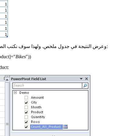
(الدراجات) وعرض النتيجة في جدول ملخص. ولهذا سوف نكتب الصيغة التالية:
oduct
]="
Bikes
")
)
ونتيجة لذلك، سو