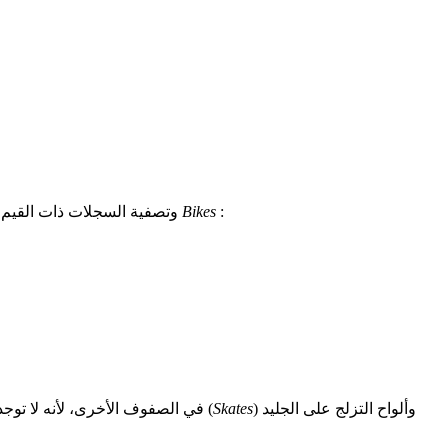
:
Bikes
وتصفية السجلات ذات القيم فقط
وألواح التزلج على الجليد
)
Skates
(
ثم قامت بحساب عدد كافة الصفوف في الجدول المصغر. نرى أنه لا توجد إدخالات في حقل Count_All_Product في الصفوف الأخرى، لأنه لا توجد أي زلات في الجدول الجديد