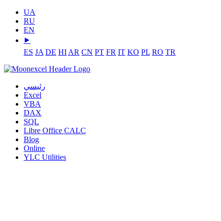
UA
RU
EN
⯈
ES
JA
DE
HI
AR
CN
PT
FR
IT
KO
PL
RO
TR
رئيسي
Excel
VBA
DAX
SQL
Libre Office CALC
Blog
Online
YLC Utilities