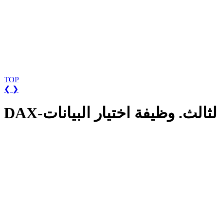
TOP
❮
❯