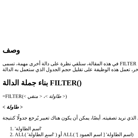
وصف
في هذه المقالة، سنلقي نظرة على دالة أخرى مهمة، تسمى FILTER ويتم استخدامها مع الدالة CALCULATE. تقوم هذه الوظيفة بنفس الشيء الذي نفعله عندما نحاول تصفية البيانات الموجودة في الجدول
بناء جملة الدالة FILTER()
>)
منقي
طاولة
>، <
=FILTER(<
>
طاولة
<
'اسم الطاولة'
])
'اسم الطاولة'
[
اسم العمود
) أو ALL(
'اسم الطاولة'
ALL(