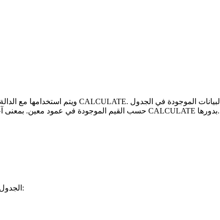
حسب القيم الموجودة في عمود معين. بمعنى آخر، تعمل هذه الوظيفة على تقليل حجم الجدول الذي ستعمل به الدالة CALCULATE بدورها.
الجدول الذي نريد تصفيته. أيضًا، يمكن أن يكون هناك تعبير يُرجع جدولًا كنتيجة: