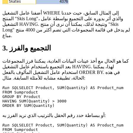
أضفنا عامل التشغيل WHERE إلى المثال السابق، حيث حددنا
المنتج "Skis Long"، والذي أثر بدوره على التجميع بواسطة عامل
التشغيل HAVING. ونتيجة لذلك، يمكننا أن نرى أن منتج "Skis
Long" لم يدخل في قائمة المجموعات التي تضم أكثر من 4000 منتج
مباع.
3. التجميع والفرز
كما هو الحال مع أخذ عينات البيانات العادية، يمكننا فرز المجموعات
بعد التجميع باستخدام عامل التشغيل HAVING. لهذا، يمكننا
استخدام عامل التشغيل المألوف بالفعل ORDER BY. في هذه
الحالة، تطبيقه مشابه للأمثلة السابقة. مثال:
Run SQL
SELECT Product, SUM(Quantity) AS Product_num 

FROM Sumproduct 

GROUP BY Product 

HAVING SUM(Quantity) > 3000

أو ببساطة حدد رقم الحقل بالترتيب الذي نريد الفرز به:
Run SQL
SELECT Product, SUM(Quantity) AS Product_num 

FROM Sumproduct 
