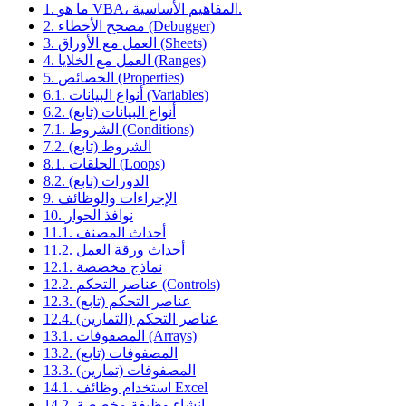
1. ما هو VBA، المفاهيم الأساسية.
2. مصحح الأخطاء (Debugger)
3. العمل مع الأوراق (Sheets)
4. العمل مع الخلايا (Ranges)
5. الخصائص (Properties)
6.1. أنواع البيانات (Variables)
6.2. أنواع البيانات (تابع)
7.1. الشروط (Conditions)
7.2. الشروط (تابع)
8.1. الحلقات (Loops)
8.2. الدورات (تابع)
9. الإجراءات والوظائف
10. نوافذ الحوار
11.1. أحداث المصنف
11.2. أحداث ورقة العمل
12.1. نماذج مخصصة
12.2. عناصر التحكم (Controls)
12.3. عناصر التحكم (تابع)
12.4. عناصر التحكم (التمارين)
13.1. المصفوفات (Arrays)
13.2. المصفوفات (تابع)
13.3. المصفوفات (تمارين)
14.1. استخدام وظائف Excel
14.2. إنشاء وظيفة مخصصة