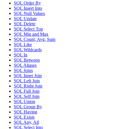
SQL Order By
SQL Insert Into
SQL Null Values
SQL Update
SQL Delete
SQL Select Top
SQL Min and Max
SQL Count, Avg, Sum
SQL Like
SQL Wildcards
SQL In
SQL Between
SQL Aliases
SQL Joins
SQL Inner Join
SQL Left Join
SQL Right Join
SQL Full Join
SQL Self Join
SQL Union
SQL Group By
SQL Having
SQL Exists
SQL Any, All
SQL Select Into