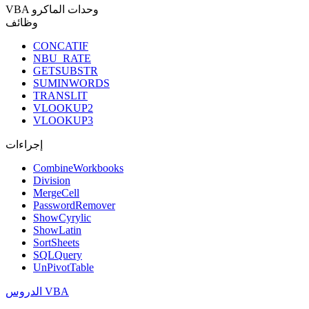
VBA وحدات الماكرو
وظائف
CONCATIF
NBU_RATE
GETSUBSTR
SUMINWORDS
TRANSLIT
VLOOKUP2
VLOOKUP3
إجراءات
CombineWorkbooks
Division
MergeCell
PasswordRemover
ShowCyrylic
ShowLatin
SortSheets
SQLQuery
UnPivotTable
الدروس VBA