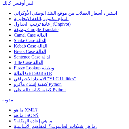
ليبر أوفيس كالك
استيراد أسعار العملات من موقع البنك الوطني الأوكراني
المبلغ مكتوب باللغة الإنجليزية
إعادة ترتيب الجداول (Unpivot)
Google Translate
وظيفة
Camel Case الدالة
Snake Case الدالة
Kebab Case الدالة
Break Case الدالة
Sentence Case الدالة
Title Case الدالة
وظيفة
Fuzzy Lookup
الدالة GETSUBSTR
الامتداد الاحترافي "YLC Utilities"
كيفية إنشاء ماكرو Python
كيفية كتابة دالة على Python
مدونة
ما هو XML؟
ما هو JSON؟
ما هي إعادة الهيكلة؟
ما هي شبكات الحاسوب؟ المفاهيم الأساسية.