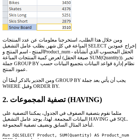
ومن خلال هذا الطلب، استخرجنا معلومات عن عدد المنتجات
المباعة في كل شهر. يطلب عامل التشغيل SELECT إخراج عمودين
المنتج - اسم المنتج وProduct_num - الحقل المحسوب الذي أنشأناه
لعرض كمية المنتجات المباعة (صيغة الحقل SUM(Quantity)). تخبر
جملة GROUP BY نظام إدارة قواعد البيانات بتجميع البيانات حسب
عمود المنتج.
ومن الجدير بالذكر أيضًا أن GROUP BY يجب أن يأتي بعد جملة
WHERE وقبل ORDER BY.
2. تصفية المجموعات (HAVING)
مثلما نقوم بتصفية الصفوف في الجدول، يمكننا التصفية على
البيانات المجمعة. لهذا، يوجد عامل التشغيل HAVING في SQL.
لنأخذ المثال السابق ونضيف تصفية المجموعة.
Run SQL
SELECT Product, SUM(Quantity) AS Product_num 
