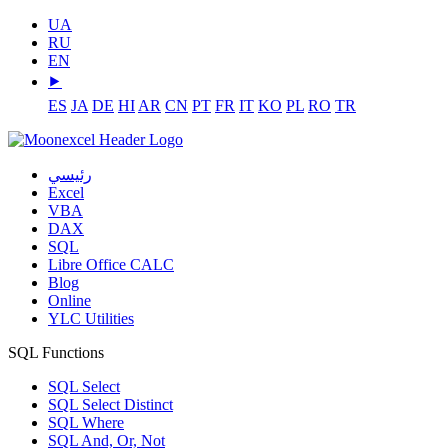
UA
RU
EN
⯈
ES
JA
DE
HI
AR
CN
PT
FR
IT
KO
PL
RO
TR
رئيسي
Excel
VBA
DAX
SQL
Libre Office CALC
Blog
Online
YLC Utilities
SQL Functions
SQL Select
SQL Select Distinct
SQL Where
SQL And, Or, Not