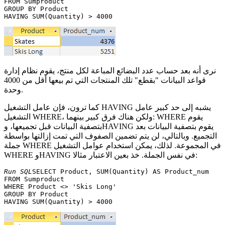
FROM Sumproduct 

GROUP BY Product 

نرى أنه بعد حساب عدد البضائع المباعة لكل منتج، يقوم نظام إدارة
قواعد البيانات "بقطع" تلك المنتجات التي تم بيعها أقل من 4000
وحدة.
كما ترون، فإن عامل التشغيل HAVING يشبه إلى حد كبير عامل
التشغيل WHERE، ولكن هناك فرق كبير بينهما: WHERE يقوم
بتصفية البيانات قبل تجميعها، وHAVING يقوم بتصفية البيانات بعد
التجميع. وبالتالي، لن يتم تضمين الصفوف التي تمت إزالتها بواسطة
جملة WHERE في المجموعة. لذلك، يمكن استخدام عوامل التشغيل
WHERE وHAVING في نفس الجملة. خذ بعين الاعتبار مثالا:
Run SQL
SELECT Product, SUM(Quantity) AS Product_num 

FROM Sumproduct 

WHERE Product <> 'Skis Long' 

GROUP BY Product 
