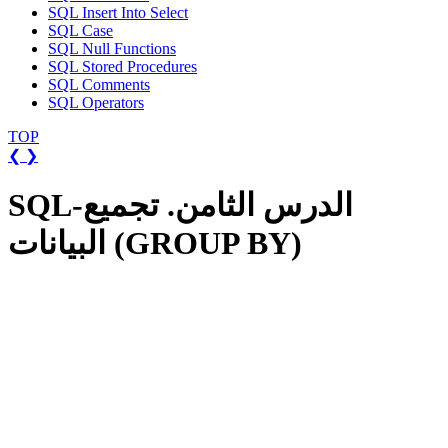
SQL Insert Into Select
SQL Case
SQL Null Functions
SQL Stored Procedures
SQL Comments
SQL Operators
TOP
❮
❯
SQL-الدرس الثامن. تجميع
البيانات (GROUP BY)