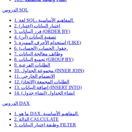
الدروس SQL
1. لغة SQL، المفاهيم الأساسية.
2. اختيار البيانات (اختيار)
3. فرز البيانات (ORDER BY)
4. تصفية البيانات (أين)
5. استخدام الأحرف المميزة (LIKE)
6. حقول الحساب (الحساب).
7. وظائف معالجة البيانات
8. تجميع البيانات (GROUP BY)
9. الطلبات الفرعية
10. مجموعة الجداول (INNER JOIN)
11. الانضمام الخارجي
12. الطلبات المجمعة (الاتحاد)
13. إضافة البيانات (INSERT INTO)
14. إنشاء الجداول (إنشاء جدول)
الدروس DAX
1. ما هو DAX. المفاهيم الأساسية.
2. الدالة CALCULATE
3. وظيفة اختيار البيانات FILTER