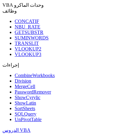
VBA وحدات الماكرو
وظائف
CONCATIF
NBU_RATE
GETSUBSTR
SUMINWORDS
TRANSLIT
VLOOKUP2
VLOOKUP3
إجراءات
CombineWorkbooks
Division
MergeCell
PasswordRemover
ShowCyrylic
ShowLatin
SortSheets
SQLQuery
UnPivotTable
الدروس VBA