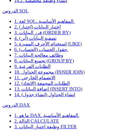
14.2. إنشاء وظيفة مخصصة
الدروس SQL
1. لغة SQL، المفاهيم الأساسية.
2. اختيار البيانات (اختيار)
3. فرز البيانات (ORDER BY)
4. تصفية البيانات (أين)
5. استخدام الأحرف المميزة (LIKE)
6. حقول الحساب (الحساب).
7. وظائف معالجة البيانات
8. تجميع البيانات (GROUP BY)
9. الطلبات الفرعية
10. مجموعة الجداول (INNER JOIN)
11. الانضمام الخارجي
12. الطلبات المجمعة (الاتحاد)
13. إضافة البيانات (INSERT INTO)
14. إنشاء الجداول (إنشاء جدول)
الدروس DAX
1. ما هو DAX. المفاهيم الأساسية.
2. الدالة CALCULATE
3. وظيفة اختيار البيانات FILTER