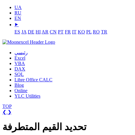
UA
RU
EN
⯈
ES
JA
DE
HI
AR
CN
PT
FR
IT
KO
PL
RO
TR
رئيسي
Excel
VBA
DAX
SQL
Libre Office CALC
Blog
Online
YLC Utilities
TOP
❮
❯
تحديد القيم المتطرفة