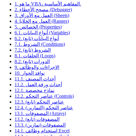
1. ما هو VBA، المفاهيم الأساسية.
2. مصحح الأخطاء (Debugger)
3. العمل مع الأوراق (Sheets)
4. العمل مع الخلايا (Ranges)
5. الخصائص (Properties)
6.1. أنواع البيانات (Variables)
6.2. أنواع البيانات (تابع)
7.1. الشروط (Conditions)
7.2. الشروط (تابع)
8.1. الحلقات (Loops)
8.2. الدورات (تابع)
9. الإجراءات والوظائف
10. نوافذ الحوار
11.1. أحداث المصنف
11.2. أحداث ورقة العمل
12.1. نماذج مخصصة
12.2. عناصر التحكم (Controls)
12.3. عناصر التحكم (تابع)
12.4. عناصر التحكم (التمارين)
13.1. المصفوفات (Arrays)
13.2. المصفوفات (تابع)
13.3. المصفوفات (تمارين)
14.1. استخدام وظائف Excel