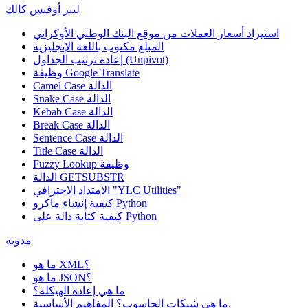
ليبر أوفيس كالك
استيراد أسعار العملات من موقع البنك الوطني الأوكراني
المبلغ مكتوب باللغة الإنجليزية
إعادة ترتيب الجداول (Unpivot)
Google Translate
وظيفة
Camel Case الدالة
Snake Case الدالة
Kebab Case الدالة
Break Case الدالة
Sentence Case الدالة
Title Case الدالة
وظيفة
Fuzzy Lookup
الدالة GETSUBSTR
الامتداد الاحترافي "YLC Utilities"
كيفية إنشاء ماكرو Python
كيفية كتابة دالة على Python
مدونة
ما هو XML؟
ما هو JSON؟
ما هي إعادة الهيكلة؟
ما هي شبكات الحاسوب؟ المفاهيم الأساسية.