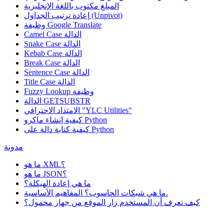
المبلغ مكتوب باللغة الإنجليزية
إعادة ترتيب الجداول (Unpivot)
Google Translate
وظيفة
Camel Case الدالة
Snake Case الدالة
Kebab Case الدالة
Break Case الدالة
Sentence Case الدالة
Title Case الدالة
وظيفة
Fuzzy Lookup
الدالة GETSUBSTR
الامتداد الاحترافي "YLC Utilities"
كيفية إنشاء ماكرو Python
كيفية كتابة دالة على Python
مدونة
ما هو XML؟
ما هو JSON؟
ما هي إعادة الهيكلة؟
ما هي شبكات الحاسوب؟ المفاهيم الأساسية.
كيف تعرف أن المستخدم زار الموقع من جهاز محمول؟