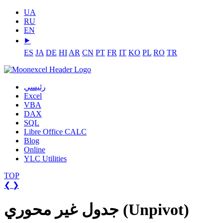
UA
RU
EN
⯈
ES
JA
DE
HI
AR
CN
PT
FR
IT
KO
PL
RO
TR
رئيسي
Excel
VBA
DAX
SQL
Libre Office CALC
Blog
Online
YLC Utilities
TOP
❮
❯
جدول غير محوري (Unpivot)