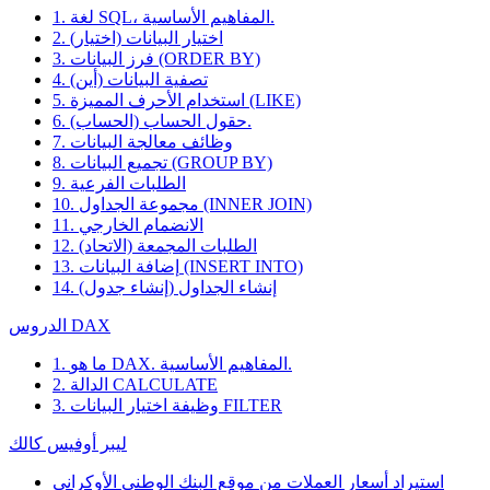
1. لغة SQL، المفاهيم الأساسية.
2. اختيار البيانات (اختيار)
3. فرز البيانات (ORDER BY)
4. تصفية البيانات (أين)
5. استخدام الأحرف المميزة (LIKE)
6. حقول الحساب (الحساب).
7. وظائف معالجة البيانات
8. تجميع البيانات (GROUP BY)
9. الطلبات الفرعية
10. مجموعة الجداول (INNER JOIN)
11. الانضمام الخارجي
12. الطلبات المجمعة (الاتحاد)
13. إضافة البيانات (INSERT INTO)
14. إنشاء الجداول (إنشاء جدول)
الدروس DAX
1. ما هو DAX. المفاهيم الأساسية.
2. الدالة CALCULATE
3. وظيفة اختيار البيانات FILTER
ليبر أوفيس كالك
استيراد أسعار العملات من موقع البنك الوطني الأوكراني