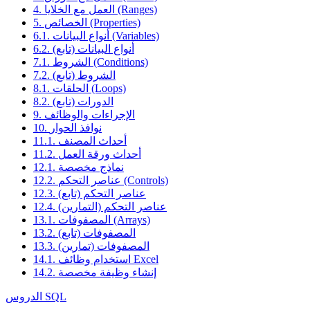
4. العمل مع الخلايا (Ranges)
5. الخصائص (Properties)
6.1. أنواع البيانات (Variables)
6.2. أنواع البيانات (تابع)
7.1. الشروط (Conditions)
7.2. الشروط (تابع)
8.1. الحلقات (Loops)
8.2. الدورات (تابع)
9. الإجراءات والوظائف
10. نوافذ الحوار
11.1. أحداث المصنف
11.2. أحداث ورقة العمل
12.1. نماذج مخصصة
12.2. عناصر التحكم (Controls)
12.3. عناصر التحكم (تابع)
12.4. عناصر التحكم (التمارين)
13.1. المصفوفات (Arrays)
13.2. المصفوفات (تابع)
13.3. المصفوفات (تمارين)
14.1. استخدام وظائف Excel
14.2. إنشاء وظيفة مخصصة
الدروس SQL