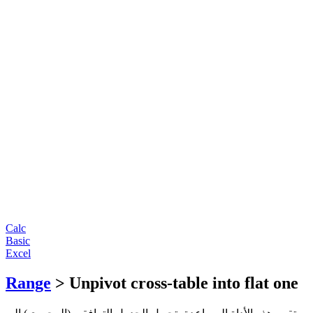
Calc
Basic
Excel
Range
> Unpivot cross-table into flat one