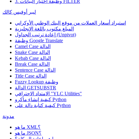
3. وظيفة اختيار البيانات FILTER
ليبر أوفيس كالك
استيراد أسعار العملات من موقع البنك الوطني الأوكراني
المبلغ مكتوب باللغة الإنجليزية
إعادة ترتيب الجداول (Unpivot)
Google Translate
وظيفة
Camel Case الدالة
Snake Case الدالة
Kebab Case الدالة
Break Case الدالة
Sentence Case الدالة
Title Case الدالة
وظيفة
Fuzzy Lookup
الدالة GETSUBSTR
الامتداد الاحترافي "YLC Utilities"
كيفية إنشاء ماكرو Python
كيفية كتابة دالة على Python
مدونة
ما هو XML؟
ما هو JSON؟
ما هي إعادة الهيكلة؟