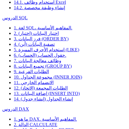
14.1. استخدام وظائف Excel
14.2. إنشاء وظيفة مخصصة
الدروس SQL
1. لغة SQL، المفاهيم الأساسية.
2. اختيار البيانات (اختيار)
3. فرز البيانات (ORDER BY)
4. تصفية البيانات (أين)
5. استخدام الأحرف المميزة (LIKE)
6. حقول الحساب (الحساب).
7. وظائف معالجة البيانات
8. تجميع البيانات (GROUP BY)
9. الطلبات الفرعية
10. مجموعة الجداول (INNER JOIN)
11. الانضمام الخارجي
12. الطلبات المجمعة (الاتحاد)
13. إضافة البيانات (INSERT INTO)
14. إنشاء الجداول (إنشاء جدول)
الدروس DAX
1. ما هو DAX. المفاهيم الأساسية.
2. الدالة CALCULATE