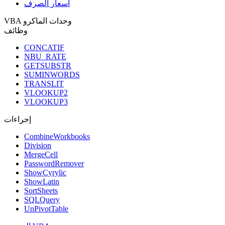
أسعار الصرف
VBA وحدات الماكرو
وظائف
CONCATIF
NBU_RATE
GETSUBSTR
SUMINWORDS
TRANSLIT
VLOOKUP2
VLOOKUP3
إجراءات
CombineWorkbooks
Division
MergeCell
PasswordRemover
ShowCyrylic
ShowLatin
SortSheets
SQLQuery
UnPivotTable