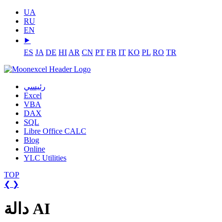
UA
RU
EN
⯈
ES
JA
DE
HI
AR
CN
PT
FR
IT
KO
PL
RO
TR
رئيسي
Excel
VBA
DAX
SQL
Libre Office CALC
Blog
Online
YLC Utilities
TOP
❮
❯
دالة AI