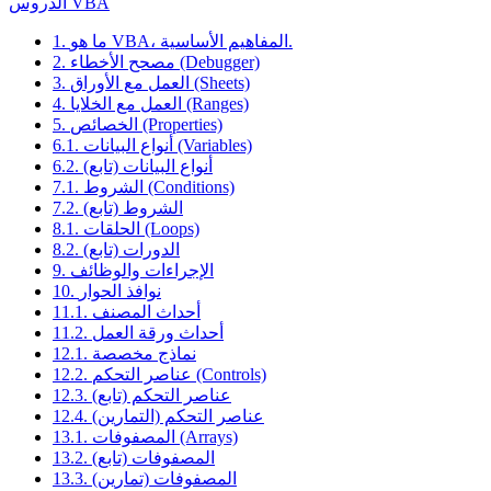
الدروس VBA
1. ما هو VBA، المفاهيم الأساسية.
2. مصحح الأخطاء (Debugger)
3. العمل مع الأوراق (Sheets)
4. العمل مع الخلايا (Ranges)
5. الخصائص (Properties)
6.1. أنواع البيانات (Variables)
6.2. أنواع البيانات (تابع)
7.1. الشروط (Conditions)
7.2. الشروط (تابع)
8.1. الحلقات (Loops)
8.2. الدورات (تابع)
9. الإجراءات والوظائف
10. نوافذ الحوار
11.1. أحداث المصنف
11.2. أحداث ورقة العمل
12.1. نماذج مخصصة
12.2. عناصر التحكم (Controls)
12.3. عناصر التحكم (تابع)
12.4. عناصر التحكم (التمارين)
13.1. المصفوفات (Arrays)
13.2. المصفوفات (تابع)
13.3. المصفوفات (تمارين)